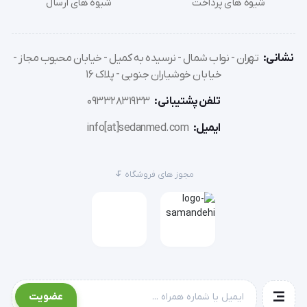
شیوه های پرداخت
شیوه های ارسال
نشانی:
تهران - نواب شمال - نرسیده به کمیل - خیابان محبوب مجاز -
خیابان خوشیاران جنوبی - پلاک 16
تلفن پشتیبانی:
09332831933
ایمیل:
info[at]sedanmed.com
مجوز های فروشگاه
عضویت