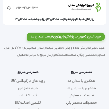
جنس: استیل 304 ضدزنگ
09332831933
کاربرد: نصب در حمام، توالت، استخر، سونا و اتاق پرو
روز های شنبه تا چهارشنبه از ساعت 9 الی 17 و روز پنجشنبه ساعت 9 الی 13
استفاده از دستگیره استیل دیواری 120 درجه نه‌تنها ایمنی
بیشتری را در محیط فراهم می‌کند، بلکه با کاهش فشار روی
خرید آنلاین تجهیزات پزشکی با بهترین قیمت | سدان مد
مفاصل و زانوها، استقلال و اعتمادبه‌نفس افراد در انجام
خرید تجهیزات پزشکی عمده و جزئی با بهترین قیمت از سدان مد؛ بیش از 7000 کالای اصل،
کارهای روزمره را بهبود می‌بخشد.
مشاوره تخصصی رایگان، ضمانت اصالت کالا و ارسال سریع به سراسر نقاط ایران
این محصول با نصب آسان و کیفیت بالا، گزینه‌ای ایده‌آل برای
دسترسی سریع
دسترسی سریع
تمامی مکان‌هایی است که نیاز به ایمنی و راحتی بیشتر دارند.
همکاری با سدان مد
رویه های بازگرداندن کالا
همکاری با سازمان ها
حریم خصوصی
نحوه ثبت سفارش
ثبت شکایات
محصولات منحصر بفرد
تضمین اصالت کالا