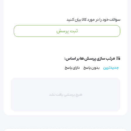
به‌ویژه سالمندان، افراد کم‌توان یا دارای مشکلات تعادلی، کمک
می‌کند تا به‌راحتی نشسته یا از جای خود برخیزند.
سوالات خود را در مورد کالا بیان کنید
این محصول به دلیل جنس استیل ضدزنگ 304، مقاومت بالا
ثبت پرسش
در برابر رطوبت و حرارت دارد و طول عمر بالایی را تضمین
می‌کند.
مرتب سازی پرسش ها بر اساس:
همچنین، طراحی ارگونومیک و ظاهر مدرن و براق این دستگیره،
جدیدترین
بدون پاسخ
دارای پاسخ
علاوه بر ایمنی، به زیبایی فضای نصب نیز افزوده است.
ویژگی و مشخصات فنی:
هیچ پرسشی یافت نشد
طول: 73 سانتی‌متر
عرض: 7 سانتی‌متر
ارتفاع: 8 سانتی‌متر
وزن: 426 گرم