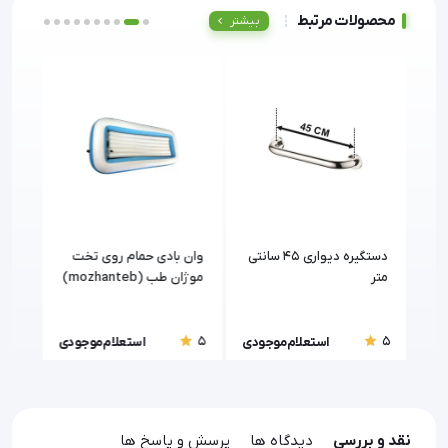
محصولات مرتبط
بیشتر
دستگیره دیواری 45 سانتی
وان بادی حمام روی تخت
دستگ
متر
موژان طب (mozhanteb)
سفید 60 سا
5
5
5
ودی
استعلام موجودی
استعلام موجودی
نقد و بررسی
دیدگاه ها
پرسش و پاسخ ها