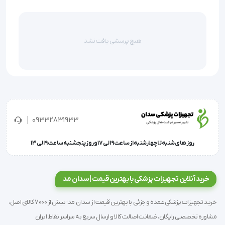
شدت کاهش می‌دهد.
نوک آتروماتیک (Atraumatic Tip):
انتهای لوله کاملاً صاف و
صیقلی طراحی شده تا هنگام عبور از مجاری حساس نوزاد،
هیچ پرسشی یافت نشد
آسیبی به بافت وارد نشود.
درپوش محافظ کانکتور:
جهت جلوگیری از رفلاکس محتویات
معده و آلودگی لوله زمانی که تغذیه انجام نمی‌شود.
تنوع سایز:
در دسترس بودن در سایزهای دقیق (CH05,
CH06, CH08) که با رنگ کانکتور کدگذاری شده‌اند.
09332831933
کاربردهای بالینی (Indications)
روز های شنبه تا چهارشنبه از ساعت 9 الی 17 و روز پنجشنبه ساعت 9 الی 13
این محصول در شرایط متنوعی برای نوزادان و اطفال مورد
استفاده قرار می‌گیرد، از جمله:
خرید آنلاین تجهیزات پزشکی با بهترین قیمت | سدان مد
خرید تجهیزات پزشکی عمده و جزئی با بهترین قیمت از سدان مد؛ بیش از 7000 کالای اصل،
تغذیه گاواژ (Gavage Feeding):
برای نوزادان نارس که
رفلکس بلع و مکیدن در آن‌ها کامل نشده است.
مشاوره تخصصی رایگان، ضمانت اصالت کالا و ارسال سریع به سراسر نقاط ایران