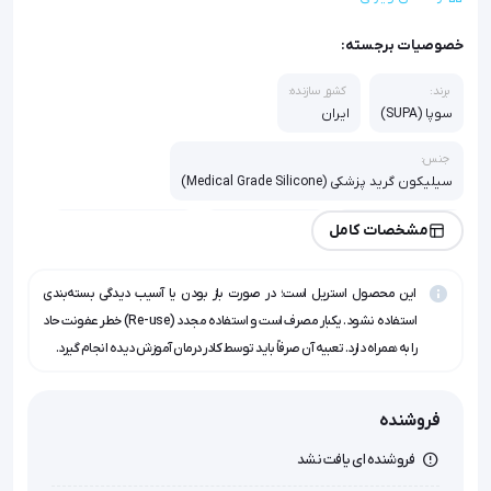
خصوصیات برجسته:
برند:
کشور سازنده:
سوپا (SUPA)
ایران
جنس:
سیلیکون گرید پزشکی (Medical Grade Silicone)
سایزهای موجود:
طول لوله:
نوع استریلیزاسیون:
مشخصات کامل
CH05, CH06, CH08
۳۵ تا ۴۰ سانتی‌متر
گاز اتیلن اکساید (EO)
این محصول استریل است؛ در صورت باز بودن یا آسیب دیدگی بسته‌بندی
ویژگی خاص:
دارای خط رادیواپک (جهت دید در رادیوگرافی)
استفاده نشود. یکبار مصرف است و استفاده مجدد (Re-use) خطر عفونت حاد
را به همراه دارد. تعبیه آن صرفاً باید توسط کادر درمان آموزش دیده انجام گیرد.
کاربرد:
تغذیه گوارشی نوزادان و اطفال (Nasogastric Feeding)
فروشنده
فروشنده ای یافت نشد