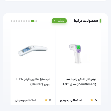
محصولات مرتبط
بیشتر
ن
ترمومتر تفنگی زنیت مد
تب سنج مادون قرمز FT90
تب س
H-
(Zenithmed) مدل IT-122
بیورر (Beurer)
تماس
T100
5
5
5
ودی
استعلام موجودی
استعلام موجودی