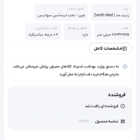
برند:
کشور ساخت:
زنیت مد | Zenith Med
چین - تحت لیسانس سوئیس
ابعاد:
خاموشی خودکار:
دقت اندازه گیری:
175×42×88 میلی متر
دارد
0.2 درجه سانتیگراد
سایر ویژگی:
مشخصات کامل
اندازه گیری از فاصله 1 سانتی متری, اندازه گیری دما از طریق پیشانی,
اندازه گیری سریع دمای بدن حداکثر در 2 ثانیه, اندازه گیری و گزارش دما
به صورت سانتی گراد و فارنهایت, تب سنج دیجیتالی بدون تماس, دارای
به دستور وزارت بهداشت استرداد کالاهای مصرفی پزشکی غیرممکن می‌باشد.
حافظه جهت ذخیره اطلاعات
بنابراین هنگام خرید دقت لازم را به عمل آورید.
گارانتی:
1 سال
فروشنده
فروشنده ای یافت نشد
13829
شناسه محصول