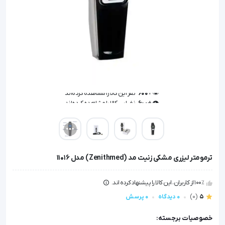
👁️ +
600
نفر این کالا را مشاهده کرده‌اند
👁️ +
600
نفر این کالا را مشاهده کرده‌اند
ترمومتر لیزری مشکی زنیت مد (Zenithmed) مدل 11016
100٪ از کاربران، این کالا را پیشنهاد کرده اند.
5
(0)
0 دیدگاه
0 پرسش
خصوصیات برجسته: