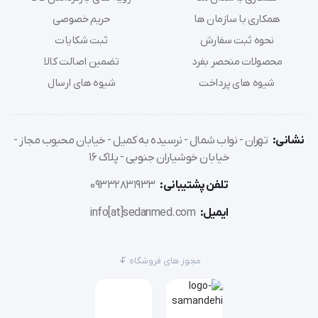
همکاری با سازمان ها
حریم خصوصی
طراحی زیبا و در عین حال مستحکم این محصول، آن را برای 
نحوه ثبت سفارش
ثبت شکایات
استفاده در محیط‌های مختلف مناسب کرده است.
محصولات منحصر بفرد
تضمین اصالت کالا
شیوه های پرداخت
شیوه های ارسال
دو رنگ جذاب و متنوع
نشانی:
تهران - نواب شمال - نرسیده به کمیل - خیابان محبوب مجاز -
خیابان خوشیاران جنوبی - پلاک 16
ترازو عقربه‌ای سرجیکون SCA-01/02 در دو رنگ سفید 
تلفن پشتیبانی:
09332831933
(SCA-01) و سرمه‌ای (SCA-02) عرضه می‌شود.
ایمیل:
info[at]sedanmed.com
مجوز های فروشگاه
کاربران می‌توانند بر اساس سلیقه خود، یکی از این دو رنگ 
را انتخاب کنند.