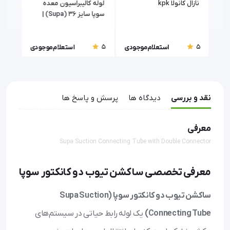
نازال کانولا kpk
لوله کالیبراسیون معده
لوله
سوپا سایز 36 (Supa) |
استریل و مدیکال گرید
سانت
5
5
5
ودی
استعلام موجودی
استعلام موجودی
نقد و بررسی
دیدگاه ها
پرسش و پاسخ ها
معرفی
Supa Suction Connecting Tube with Double Connector
معرفی تخصصی ساکشن تیوب دو کانکتور سوپا
ساکشن تیوب دو کانکتور سوپا (Supa Suction
Connecting Tube)
یک لوله رابط حیاتی در سیستم‌های