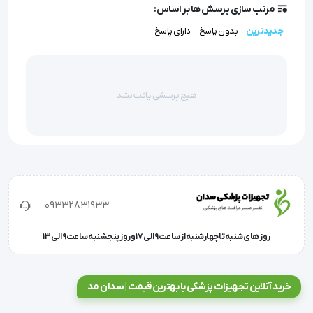
متمایز شده‌اند.
مرتب سازی پرسش ها بر اساس:
جدیدترین
بدون پاسخ
دارای پاسخ
کاربردهای کلینیکی
این محصول در طیف وسیعی از پروسه‌های درمانی مورد
هیچ پرسشی یافت نشد
استفاده قرار می‌گیرد:
اتاق عمل (Operating Room):
تخلیه خون و مایعات
شستشو برای بهبود دید جراح در ناحیه عمل.
بخش مراقبت‌های ویژه (ICU/CCU):
پاکسازی راه‌های هوایی
و تراکئوستومی برای جلوگیری از آسپیراسیون ریوی.
09332831933
دندانپزشکی:
تخلیه بزاق و آب در جراحی‌های فک و صورت.
روز های شنبه تا چهارشنبه از ساعت 9 الی 17 و روز پنجشنبه ساعت 9 الی 13
بخش اورژانس:
استفاده سریع جهت باز کردن راه هوایی در
بیماران تروما.
خرید آنلاین تجهیزات پزشکی با بهترین قیمت | سدان مد
دستورالعمل استفاده (Instructions for Use)