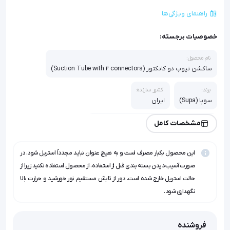
راهنمای ویژگی‌ها
خصوصیات برجسته:
نام محصول:
ساکشن تیوب دو کانکتور (Suction Tube with 2 connectors)
برند:
کشور سازنده:
سوپا (Supa)
ایران
جنس لوله:
مشخصات کامل
PVC پزشکی شفاف و منعطف (Medical Grade)
این محصول یکبار مصرف است و به هیچ عنوان نباید مجدداً استریل شود. در
نوک اتصال:
روش استریلیزاسیون:
دو سر کانکتور مادگی (Female)
گاز اتیلن اکساید (Ethylene Oxide)
صورت آسیب دیدن بسته بندی قبل از استفاده، از محصول استفاده نکنید زیرا از
حالت استریل خارج شده است. دور از تابش مستقیم نور خورشید و حرارت بالا
سایزهای موجود:
نگهداری شود.
CH25 (آبی), CH30 (طوسی/شفاف), CH35 (مشکی)
طول لوله:
ویژگی خاص:
فروشنده
حدود 250 سانتی‌متر
مقاوم در برابر تاشدگی (Kink-resistant)