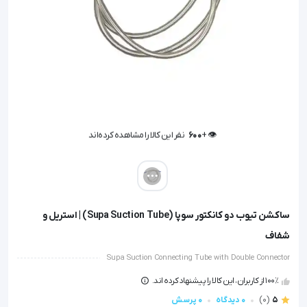
👁️ +
600
نفر این کالا را مشاهده کرده‌اند
👁️ +
600
نفر این کالا را مشاهده کرده‌اند
ساکشن تیوب دو کانکتور سوپا (Supa Suction Tube) | استریل و
شفاف
Supa Suction Connecting Tube with Double Connector
100٪ از کاربران، این کالا را پیشنهاد کرده اند.
5
(0)
0 دیدگاه
0 پرسش