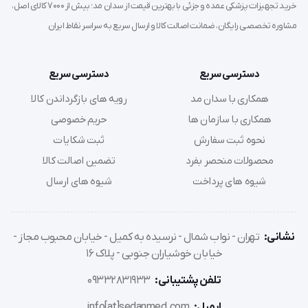
خرید تجهیزات پزشکی عمده و جزئی با بهترین قیمت از سدان مد؛ بیش از 7000 کالای اصل،
مشاوره تخصصی رایگان، ضمانت اصالت کالا و ارسال سریع به سراسر نقاط ایران
بررسی اولیه:
پیش از باز کردن بسته‌بندی، تاریخ انقضا و
سلامت بسته (عدم پارگی) را بررسی کنید. در صورت مخدوش
بودن بسته، محصول غیر استریل محسوب می‌شود.
دسترسی سریع
دسترسی سریع
آماده‌سازی:
بسته را با رعایت اصول آسپتیک (Aseptic
همکاری با سدان مد
رویه های بازگرداندن کالا
technique) باز کنید.
همکاری با سازمان ها
حریم خصوصی
اتصال به منبع ساکشن:
یک سر کانکتور را به مخزن جمع‌آوری
نحوه ثبت سفارش
ثبت شکایات
مایعات دستگاه ساکشن متصل کنید. اطمینان حاصل کنید
محصولات منحصر بفرد
تضمین اصالت کالا
اتصال محکم است (فیتینگ مناسب).
اتصال به ابزار ساکشن:
سر دیگر کانکتور را به ابزار مورد نظر
شیوه های پرداخت
شیوه های ارسال
(مانند سرساکشن یانکوئر یا سند ساکشن) وصل نمایید.
تنظیم فشار:
دستگاه ساکشن را روشن کرده و فشار منفی را
نشانی:
تهران - نواب شمال - نرسیده به کمیل - خیابان محبوب مجاز -
متناسب با نیاز بیمار تنظیم کنید.
خیابان خوشیاران جنوبی - پلاک 16
دور انداختن:
پس از اتمام پروسه، لوله را به عنوان زباله عفونی
(Biohazard waste) طبق پروتکل‌های بیمارستانی دفع کنید.
تلفن پشتیبانی:
09332831933
ایمیل:
info[at]sedanmed.com