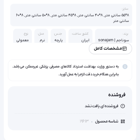
سایز:
8*55 سانتی متر, 8*40 سانتی متر, 8*45 سانتی متر, 8*50 سانتی متر, 8*60
سانتی متر
برند:
کشور ساخت:
جنس:
مدل:
نوع:
سوناجم | sonajam
ایران
پارچه
نرم
معمولی
مشخصات کامل
آتل:
ندارد
به دستور وزارت بهداشت استرداد کالاهای مصرفی پزشکی غیرممکن می‌باشد.
بنابراین هنگام خرید دقت لازم را به عمل آورید.
فروشنده
فروشنده ای یافت نشد
19613
شناسه محصول