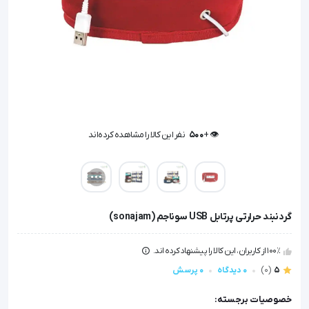
👁️ +
500
نفر این کالا را مشاهده کرده‌اند
👁️ +
500
نفر این کالا را مشاهده کرده‌اند
گردنبند حرارتی پرتابل USB سوناجم (sonajam)
100٪ از کاربران، این کالا را پیشنهاد کرده اند.
5
(0)
0 دیدگاه
0 پرسش
خصوصیات برجسته: