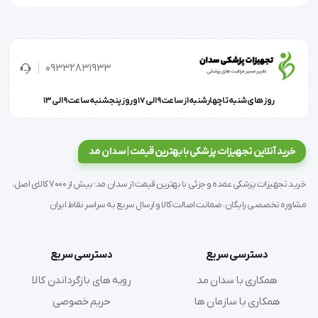
برای انواع نیازهای درمانی و مراقبتی تبدیل کرده است.
برای افزایش طول عمر دستگاه و ایمنی کاربر، از قرار دادن
09332831933
آن در محیط مرطوب یا نزدیکی مواد اشتعال‌زا خودداری
شود و در استفاده‌های طولانی‌مدت، حتما دمای دستگاه را
روز های شنبه تا چهارشنبه از ساعت 9 الی 17 و روز پنجشنبه ساعت 9 الی 13
روی حالت متوسط یا کم قرار دهید.
خرید آنلاین تجهیزات پزشکی با بهترین قیمت | سدان مد
ویژگی و مشخصات فنی
خرید تجهیزات پزشکی عمده و جزئی با بهترین قیمت از سدان مد؛ بیش از 7000 کالای اصل،
ساخته‌شده از الیاف طبیعی ضد حساسیت
مشاوره تخصصی رایگان، ضمانت اصالت کالا و ارسال سریع به سراسر نقاط ایران
گرمای کنترل‌شده تا حداکثر ۳۷ درجه
دارای کابل USB برای تأمین انرژی
دسترسی سریع
دسترسی سریع
سبک، پرتابل و قابل استفاده در هر مکان
همکاری با سدان مد
رویه های بازگرداندن کالا
مجهز به بند کشی چسبی برای فیکس شدن آسان
همکاری با سازمان ها
حریم خصوصی
دارای تنوع رنگ و سایز (ارسال رندوم)