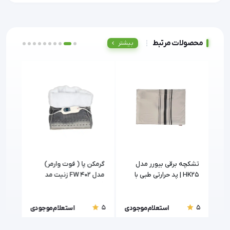
محصولات مرتبط
بیشتر
H
تشکچه برقی بیورر مدل
گرمکن پا ( فوت وارمر)
کوس
HK25 | پد حرارتی طبی با
مدل FW 402 زنیت مد
سیستم ایمنی BSS
(zenithmed)
rer)
5
5
5
ودی
استعلام موجودی
استعلام موجودی