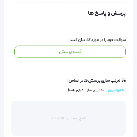
این گردنبند با استفاده از الیاف طبیعی ضد حساسیت و
پرسش و پاسخ ها
گرمای کنترل‌شده، به افزایش گردش خون در ناحیه
آسیب‌دیده کمک کرده و گزینه‌ای ایده‌آل برای افراد مبتلا به
سوالات خود را در مورد کالا بیان کنید
آرتروز گردن محسوب می‌شود.
ثبت پرسش
به‌لطف طراحی پرتابل و کابل USB، این محصول قابل
استفاده در منزل، محل کار یا حتی در زمان حرکت است.
مرتب سازی پرسش ها بر اساس:
برند معتبر سوناجم با بهره‌گیری از استاندارد ملی ایران و
جدیدترین
بدون پاسخ
دارای پاسخ
ایزو 13485:2016 بین‌المللی، این گردنبند حرارتی را با نهایت
ایمنی و کیفیت به بازار عرضه کرده است.
هیچ پرسشی یافت نشد
تنوع در رنگ‌بندی و سایز، قابلیت استفاده آسان، وزن
سبک و بند کشی چسبی، این محصول را به گزینه‌ای کارآمد