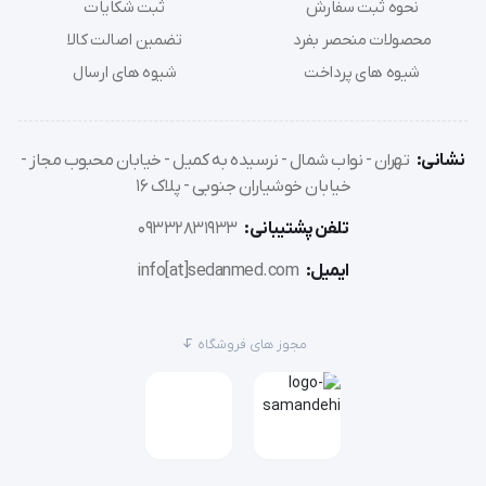
مناسب برای تسکین درد گردن، سینوس، کشیدگی عضله و
نحوه ثبت سفارش
ثبت شکایات
آرتروز گردن
محصولات منحصر بفرد
تضمین اصالت کالا
شیوه های پرداخت
شیوه های ارسال
نشانی:
تهران - نواب شمال - نرسیده به کمیل - خیابان محبوب مجاز -
خیابان خوشیاران جنوبی - پلاک 16
تلفن پشتیبانی:
09332831933
ایمیل:
info[at]sedanmed.com
مجوز های فروشگاه