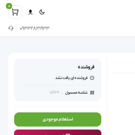
0
09332831933
فروشنده
فروشنده ای یافت نشد
15424
شناسه محصول
استعلام موجودی