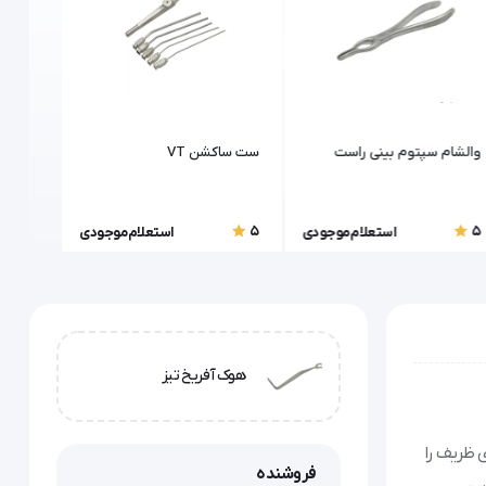
والشام سپتوم بینی راست
ست ساکشن VT
استئوت
5
5
5
استعلام موجودی
استعلام موجودی
هوک آفریخ تیز
 ظریف را
فروشنده