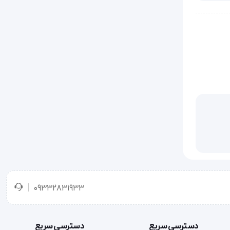
کرد آن
نتخابی
در جراحی
09332831933
دسترسی سریع
دسترسی سریع