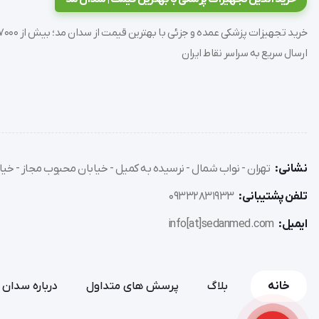
ضدعفونی: قابل اتوکلاو
گارانتی: دو سال
ارسال سریع به سراسر نقاط ایران
نشانی:
تهران - نواب شمال - نرسیده به کمیل - خیابان محبوب مجاز - خیاب
تلفن پشتیبانی:
09332831933
ایمیل:
info[at]sedanmed.com
خانه
بلاگ
پرسش های متداول
درباره سدان 