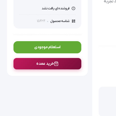
یفیت بالا، تجربه
فروشنده ای یافت نشد
15424
شناسه محصول
استعلام موجودی
خرید عمده
د قرار