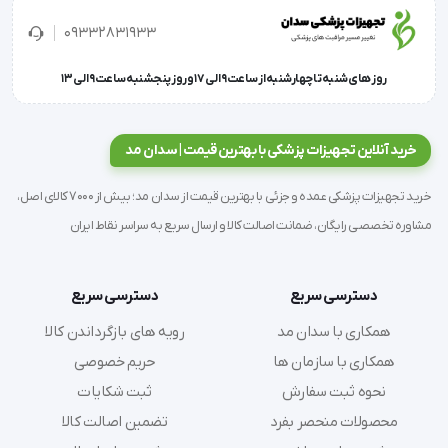
09332831933
روز های شنبه تا چهارشنبه از ساعت 9 الی 17 و روز پنجشنبه ساعت 9 الی 13
ویژگی‌های شان لیزیک
خرید آنلاین تجهیزات پزشکی با بهترین قیمت | سدان مد
شان لیزیک با استفاده از 
فیلم شفاف
 و فیلتر مخصوص 
خرید تجهیزات پزشکی عمده و جزئی با بهترین قیمت از سدان مد؛ بیش از 7000 کالای اصل،
عبور هوا در قسمت دهان تولید می‌شود.
مشاوره تخصصی رایگان، ضمانت اصالت کالا و ارسال سریع به سراسر نقاط ایران
این فیلم شفاف به پزشکان امکان می‌دهد که ناحیه 
دسترسی سریع
دسترسی سریع
صورت بیمار را در حین جراحی به‌خوبی مشاهده کنند و از 
همکاری با سدان مد
رویه های بازگرداندن کالا
هرگونه جابه‌جایی غیرمنتظره جلوگیری کنند.
همکاری با سازمان ها
حریم خصوصی
نحوه ثبت سفارش
ثبت شکایات
محصولات منحصر بفرد
تضمین اصالت کالا
علاوه بر این، پارچه لطیف استفاده‌شده در قسمت روی 