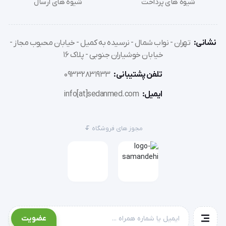
شیوه های پرداخت
شیوه های ارسال
صورت بیمار، راحتی بیشتری برای بیمار فراهم می‌کند و از 
ایجاد حساسیت‌های پوستی جلوگیری می‌نماید.
نشانی:
تهران - نواب شمال - نرسیده به کمیل - خیابان محبوب مجاز -
خیابان خوشیاران جنوبی - پلاک 16
تلفن پشتیبانی:
09332831933
فیلم شفاف و فیلتر عبور هوا
ایمیل:
info[at]sedanmed.com
یکی از ویژگی‌های مهم شان لیزیک، استفاده از 
فیلم شفاف
مجوز های فروشگاه
در طراحی آن است.
این فیلم به پزشکان امکان می‌دهد که در طول جراحی دید 
کاملی از وضعیت بیمار داشته باشند و بدون ایجاد مانع، 
عضویت
به دقت کار خود را انجام دهند.