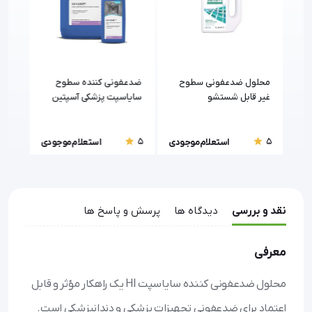
محلول ضدعفونی سطوح
ضدعفونی کننده سطوح
ساول
ک
غیر قابل شستشو
سایاسپت پزشکی آسپتین
سی(Behsa
سارفوسپت II رضاراد
(RezaRad)
5
5
5
ودی
استعلام موجودی
استعلام موجودی
نقد و بررسی
دیدگاه ها
پرسش و پاسخ ها
معرفی
محلول ضدعفونی کننده سایاسپت HI یک راهکار مؤثر و قابل
اعتماد برای ضدعفونی تجهیزات پزشکی و دندانپزشکی است.