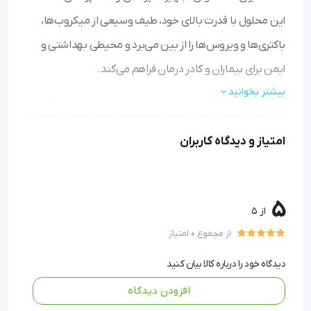
این محلول با قدرت بالای خود، طیف وسیعی از میکروب‌ها،
باکتری‌ها و ویروس‌ها را از بین می‌برد و محیطی بهداشتی و
ایمن برای بیماران و کادر درمان فراهم می‌کند.
بیشتر بخوانید
ضدعفونی سریع و مؤثر: در کمتر از ۵ دقیقه وسایل را کاملاً
ضدعفونی می‌کند و نیازی به شستشوی مکرر ندارد.
امتیاز و دیدگاه کاربران
حفاظت طولانی‌مدت: با ایجاد یک لایه محافظ، وسایل را تا
ساعت‌ها در برابر آلودگی‌های جدید مقاوم نگه می‌دارد.
بی‌خطر برای تجهیزات: باعث خوردگی، تغییر رنگ یا آسیب
دیدگی وسایل پزشکی نمی‌شود و عمر مفید آن‌ها را افزایش
5
از 5
می‌دهد.
از مجموع 0 امتیاز
فرمولاسیون غیرحساسیت‌زا: فاقد مواد آلرژی‌زا مانند فنل و
هالوژن است و برای پوست و دستگاه تنفسی تحریک‌کننده
دیدگاه خود را درباره کالا بیان کنید
نیست.
افزودن دیدگاه
کاربرد آسان: با اسپری کردن روی سطوح و پس از چند دقیقه، به