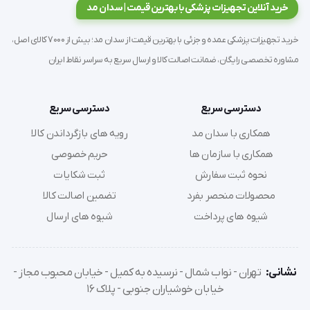
خرید آنلاین تجهیزات پزشکی با بهترین قیمت | سدان مد
محلول ضدعفونی کننده سایاسپت HI برای مراکز درمانی 
خرید تجهیزات پزشکی عمده و جزئی با بهترین قیمت از سدان مد؛ بیش از 7000 کالای اصل،
کاربرد دارد. از این محلول می‌توان برای ضدعفونی کردن 
مشاوره تخصصی رایگان، ضمانت اصالت کالا و ارسال سریع به سراسر نقاط ایران
تمامی وسایل و لوازم دندانپزشکی و پزشکی استفاده کرد.
دسترسی سریع
دسترسی سریع
این محصول می‌تواند انواع باکتری‌های منفی گرم و 
همکاری با سدان مد
رویه های بازگرداندن کالا
همکاری با سازمان ها
حریم خصوصی
ویروس‌های پوشش‌دار و پروتئینی را نابود کند. البته باید 
نحوه ثبت سفارش
ثبت شکایات
چند دقیقه به آن فرصت دهید تا ضدعفونی را انجام دهد.
محصولات منحصر بفرد
تضمین اصالت کالا
شیوه های پرداخت
شیوه های ارسال
به طور کلی سایاسپت HI به دلیل اینکه می‌تواند خاصیت 
ضدعفونی کننده و پایداری بالایی دارد می‌تواند در موارد 
نشانی:
تهران - نواب شمال - نرسیده به کمیل - خیابان محبوب مجاز -
زیر استفاده شود:
خیابان خوشیاران جنوبی - پلاک 16