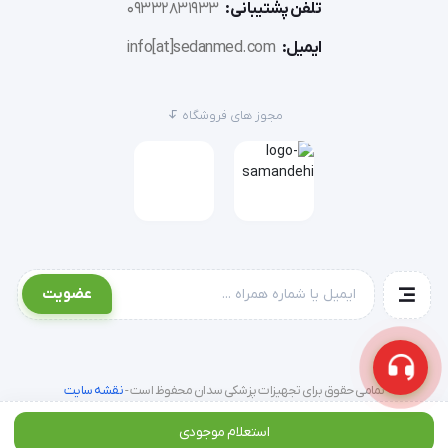
تلفن پشتیبانی:
09332831933
ایمیل:
info[at]sedanmed.com
ضدعفونی کردن لوازم و وسایل پلاستیکی و بیهوشی
مجوز های فروشگاه
ضدعفونی کردن وسایل و تجهیزات پزشکی قبل از اتوکلاو در 
بخش CSR
استفاده برای تمامی تجهیزات در کلینیک‌های پزشکی و 
دندانپزشکی
عضویت
تمامی حقوق برای تجهیزات پزشکی سدان محفوظ است -
نقشه سایت
ترکیبات محلول ضدعفونی کننده سایاسپت 
استعلام موجودی