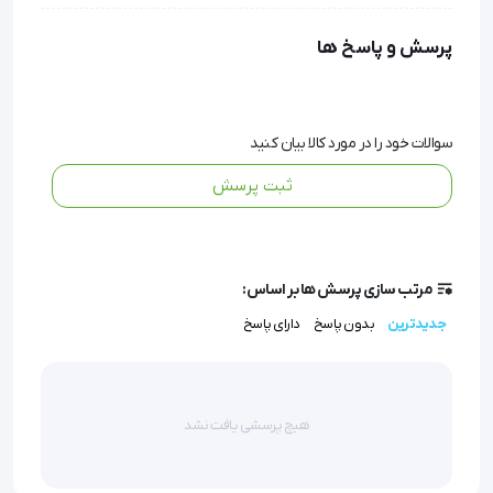
شامل قرص ها، پمادها، آمپول ها و غیره است و داخل این
کیف ها از جنس پلاستیک با خاصیت نگهدارنده مواد
پرسش و پاسخ ها
دارویی است تا ضمن نگهداری از مواد دارویی از آنها در
مقابل ضربه و خط و خدشه محافظت نمایند.
سوالات خود را در مورد کالا بیان کنید
تجهیزات بسیار زیاد و متنوعی در جهت امداد رسانی و
ثبت پرسش
کمک های اولیه وجود دارد که با توجه به شرایط و محیط
های مورد نیاز آن ها را تهیه می کنیم. تجهیزات و وسایل
ایمنی آن دست از محصولاتی هستند که به جهت افزایش
مرتب سازی پرسش ها بر اساس:
جدیدترین
بدون پاسخ
دارای پاسخ
ایمنی و حفظ سلامت افراد در محیط های مختلف به کار
گرفته می شوند. یکی از محصولات مورد نیاز در شرایط
مختلف کیف دارویی رویال می باشد که کاربری مناسبی را
هیچ پرسشی یافت نشد
برای ما ایجاد کرده است.