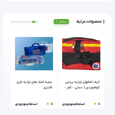
محصولات مرتبط
بیشتر
ی
کیف کمکهای اولیه برزنتی
جعبه کمک های اولیه طرح
جعبه
کوهنوردی ( دستی – کمر –
فانتزی
ران )
5
5
5
استعلام موجودی
استعلام موجودی