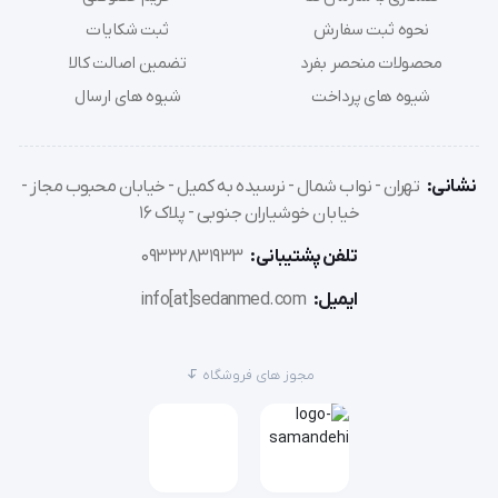
منزل است.
نحوه ثبت سفارش
ثبت شکایات
محصولات منحصر بفرد
تضمین اصالت کالا
شیوه های پرداخت
شیوه های ارسال
نشانی:
تهران - نواب شمال - نرسیده به کمیل - خیابان محبوب مجاز -
خیابان خوشیاران جنوبی - پلاک 16
تلفن پشتیبانی:
09332831933
ایمیل:
info[at]sedanmed.com
مجوز های فروشگاه