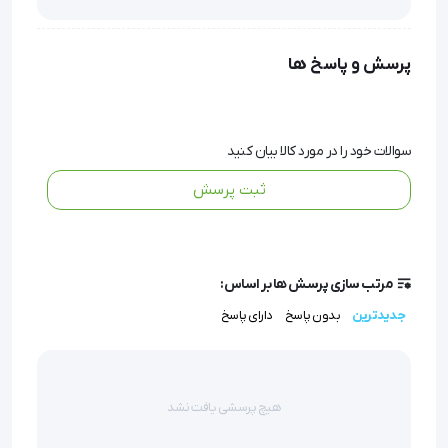
دستگاه اکسیژن ساز رسپیروکس مدل JLO-190i، یک دستگاه
پرتابل و سبک وزن است که برای تأمین اکسیژن خالص در
پرسش و پاسخ ها
سفرها و فعالیت‌های خارج از منزل طراحی شده است.
با وزن تنها ۱.۹۸ کیلوگرم، حمل و نقل آن بسیار آسان است.
سوالات خود را در مورد کالا بیان کنید
ثبت پرسش
این دستگاه با باتری‌های قابل شارژ و فندکی ماشین، امکان
استفاده مداوم تا ۳ ساعت را فراهم می‌کند.
همچنین، دارای صفحه نمایش بزرگ و کاربری ساده‌ای است که
مرتب سازی پرسش ها بر اساس:
نیازهای اکسیژن بیمار را به‌خوبی برآورده می‌سازد.
جدیدترین
بدون پاسخ
دارای پاسخ
ویژگی و مشخصات فنی
هیچ پرسشی یافت نشد
برند: رسپیروکس (RESPIROX)