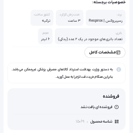
خصوصیات برجسته:
برند:
مدت زمان کارکرد:
کشور ساخت:
رسپیروکس | Respirox
۳ ساعت
ترکیه
باتری:
حجم:
تعداد باتری‌های موجود در پک ۲ عدد (یدکی)
6 لیتر
لوازم جانبی:
مشخصات کامل
باتری 2 عدد آداپتور 1 عدد شارژر ماشین 1 عدد کانول بینی 1 عدد اسفنج
فیلتر داخلی 5 عدد کیف حمل 1 عدد اسفنج رطوبت 2 عدد دفترچه راهنمای
کاربر 1 عدد گواهی گارانتی 1 عدد
به دستور وزارت بهداشت استرداد کالاهای مصرفی پزشکی غیرممکن می‌باشد.
بنابراین هنگام خرید دقت لازم را به عمل آورید.
نوع:
وزن:
پرتابل (قابل حمل)
۲.۳۵ کیلوگرم
فروشنده
فروشنده ای یافت نشد
15069
شناسه محصول