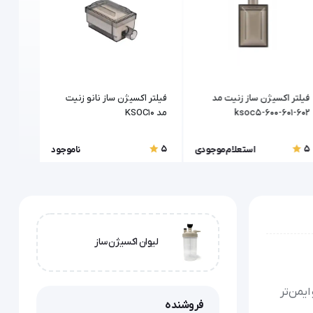
فیلتر اکسیژن ساز زنیت مد
فیلتر اکسیژن ساز نانو زنیت
فیلتر 
602-601-600-ksoc5
مد KSOC10
طب (E.G.T)
5
5
5
استعلام موجودی
ناموجود
لیوان اکسیژن ساز
ایمن‌تر
فروشنده