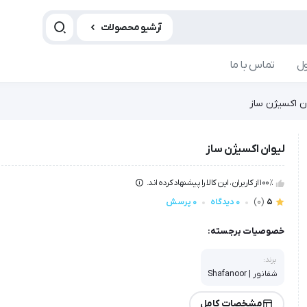
آرشیو محصولات
ل
تماس با ما
ن اکسیژن ساز
لیوان اکسیژن ساز
100٪ از کاربران، این کالا را پیشنهاد کرده اند.
5
(0)
0 دیدگاه
0 پرسش
خصوصیات برجسته:
برند:
شفانور | Shafanoor
مشخصات کامل