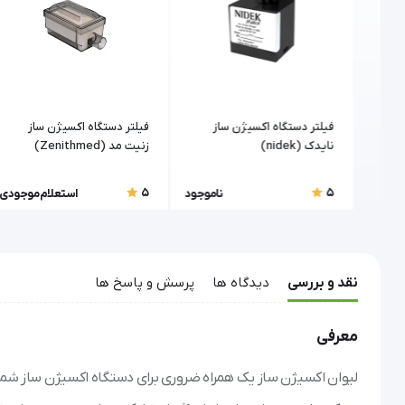
سیژن ساز هپا KSOC10
فیلتر دستگاه اکسیژن ساز
فیلتر دستگاه اکسیژن ساز
نایدک (nidek)
زنیت مد (Zenithmed)
5
5
موجودی
ناموجود
استعلام موجودی
نقد و بررسی
دیدگاه ها
پرسش و پاسخ ها
معرفی
لیوان اکسیژن ساز یک همراه ضروری برای دستگاه اکسیژن ساز شماست