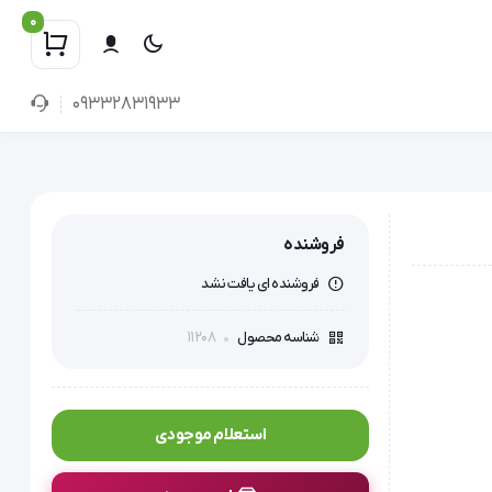
0
09332831933
فروشنده
فروشنده ای یافت نشد
11208
شناسه محصول
استعلام موجودی