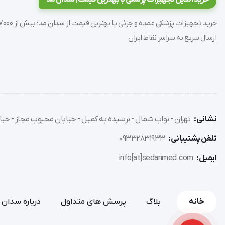
اجزای تشکیل دهنده دستگاه اکسیژن ساز
ارسال سریع به سراسر نقاط ایران
اکسیژن، فیلتر گرد‌گیر و محفظه اکسیژن
هدف این مقاله معرفی و بررسی نقش لیوان مرطوب کننده اکسی
نشانی:
تهران - نواب شمال - نرسیده به کمیل - خیابان محبوب مجاز - خیاب
تلفن پشتیبانی:
09332831933
ایمیل:
info[at]sedanmed.com
لیوان مرطوب کننده اکسیژن ساز چیست؟
خانه
بلاگ
پرسش های متداول
درباره سدان 
دستگاه های اکسیژن ساز تا 98% اکسیژن هوا را از دیگر گازهای موجود در هوا جدا می کنند و موجب می گردند تا اکسیژن خروجی خشک گردد.