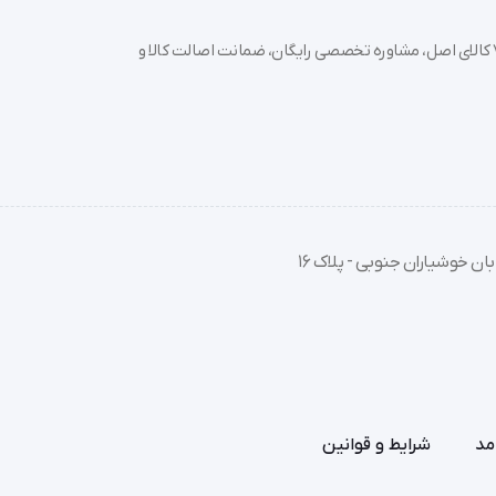
خرید تجهیزات پزشکی عمده و جزئی با بهترین قیمت از سدان مد؛ بیش از 7000 کالای اصل، مشاوره تخصصی رایگان، ضمانت اصالت کالا و
ژن ساز است.
ان خوشیاران جنوبی - پلاک 16
مد
شرایط و قوانین