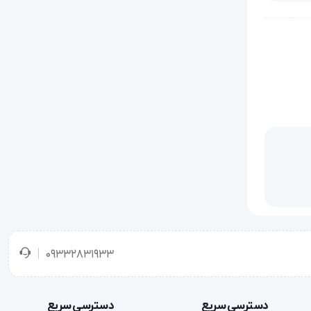
تمامی دستگاه ها و وسایل پزشکی نقش بسیار مهمی را در نجات و بهبود وضعیت بیماران ایفا می کنند. یکی از بهترین و کارآمد ترین دستگاه های 
دستگاه اکسیژن‌ساز نقش بسزایی را در کمک رسانی به بیماران تنفسی داراست. همانطور که از نامش پیداست وظیفه این دستگاه تغلیظ کردن 
هوایی تنفسی شامل حدود 78 % نیتروژن و 21 % اکسیژن می باشد. این دستگاه اکسیژن هوای اطراف را گرفته، آن را کمپرس کرده و سپس به 
09332831933
دسترسی سریع
دسترسی سریع