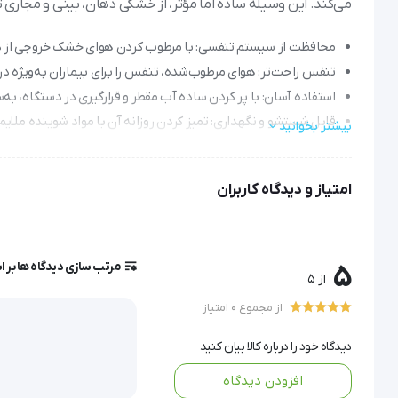
می‌کند. این وسیله ساده اما مؤثر، از خشکی دهان، بینی و مجاری ت
محافظت از سیستم تنفسی: با مرطوب کردن هوای خشک خروجی از دست
تنفس راحت‌تر: هوای مرطوب‌شده، تنفس را برای بیماران به‌ویژه در
استفاده آسان: با پر کردن ساده آب مقطر و قرارگیری در دستگاه، به‌
قابل شستشو و نگهداری: تمیز کردن روزانه آن با مواد شوینده ملا
بیشتر بخوانید
افزایش کارایی درمان: با حفظ رطوبت مناسب، به اثرگذاری بهتر اکس
امتیاز و دیدگاه کاربران
لی
مرتب سازی دیدگاه ها بر 
5
از 5
از مجموع 0 امتیاز
لیوان اکسیژن ساز
 یکی از وسایل جانبی دستگاه اکسیژن ساز ا
دیدگاه خود را درباره کالا بیان کنید
افزودن دیدگاه