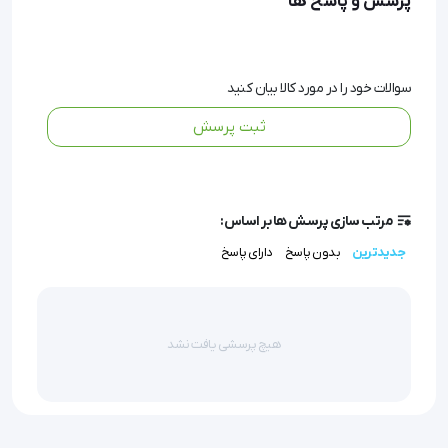
پرسش و پاسخ ها
آرنج بند Post OP اورتینو، با طراحی ارگونومیک و فناوری 
پیشرفته، انتخاب ایده‌آلی برای شما است.
سوالات خود را در مورد کالا بیان کنید
این محصول به شما کمک می‌کند تا با تنظیم دقیق حرکت 
ثبت پرسش
آرنج، ضمن حفظ راحتی، به سرعت به فعالیت‌های روزمره 
بازگردید.
مرتب سازی پرسش ها بر اساس:
جدیدترین
بدون پاسخ
دارای پاسخ
ویژگی آرنج بند Post OP
هیچ پرسشی یافت نشد
تنظیم حرکت آرنج