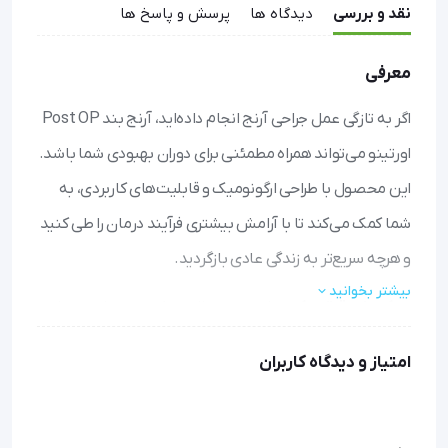
نقد و بررسی
دیدگاه ها
پرسش و پاسخ ها
معرفی
اگر به تازگی عمل جراحی آرنج انجام داده‌اید، آرنج بند Post OP
اورتینو می‌تواند همراه مطمئنی برای دوران بهبودی شما باشد.
این محصول با طراحی ارگونومیک و قابلیت‌های کاربردی، به
شما کمک می‌کند تا با آرامش بیشتری فرآیند درمان را طی کنید
و هرچه سریع‌تر به زندگی عادی بازگردید.
بیشتر بخوانید
کنترل دقیق حرکت:
با سیستم تنظیم حرکت، می‌توانید میزان
خم شدن و باز شدن آرنج را به صورت دقیق تنظیم کنید تا
امتیاز و دیدگاه کاربران
مطابق با برنامه درمانی پیش بروید.
راحتی تمام‌وقت:
طراحی ارگونومیک و مواد باکیفیت، بدون
ایجاد فشار یا ناراحتی، از آرنج شما محافظت می‌کنند.
کاهش درد و التهاب:
استفاده منظم از این آرنج بند به کاهش