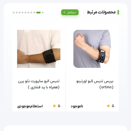
محصولات مرتبط
بیشتر
 سه
بریس تنیس اِلبو اورتینو
تنیس البو ساپورت نئو پرن
شانه
(ortino)
(همراه با پد فشاری )
5
5
5
ودی
ناموجود
استعلام موجودی