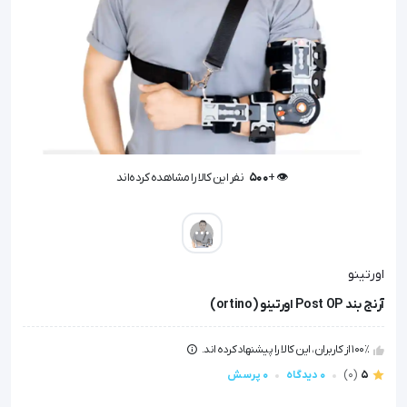
👁️ +
500
نفر این کالا را مشاهده کرده‌اند
👁️ +
500
نفر این کالا را مشاهده کرده‌اند
اورتینو
آرنج بند Post OP اورتینو (ortino)
100٪ از کاربران، این کالا را پیشنهاد کرده اند.
5
(0)
0 دیدگاه
0 پرسش