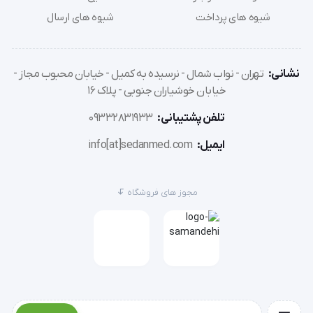
بالا، آرنج بند اورتینو راحتی بی‌نظیری را به کاربران خود 
شیوه های پرداخت
شیوه های ارسال
ارائه می‌دهد. این آرنج بند به گونه‌ای طراحی شده که 
بدون ایجاد فشار اضافی بر بازو، محافظت ایده‌آلی را ارائه 
دهد.
نشانی:
تهران - نواب شمال - نرسیده به کمیل - خیابان محبوب مجاز -
خیابان خوشیاران جنوبی - پلاک 16
تلفن پشتیبانی:
09332831933
ایمیل:
info[at]sedanmed.com
موارد استفاده آرنج بند
مجوز های فروشگاه
آرنج بند Post OP اورتینو به ویژه برای کاربرانی که به 
تازگی عمل جراحی آرنج انجام داده‌اند یا از آسیب‌های 
مفصلی رنج می‌برند، مناسب است.