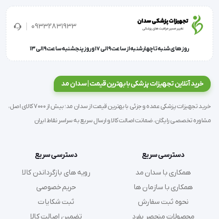
09332831933
آرنج بند Post OP اورتینو مجهز به سیستم تنظیم حرکت 
است که به شما اجازه می‌دهد میزان فلکشن (خم شدن) و 
روز های شنبه تا چهارشنبه از ساعت 9 الی 17 و روز پنجشنبه ساعت 9 الی 13
اکستنشن (باز شدن) آرنج را به دقت کنترل کنید. این 
خصوصیت، فرآیند بهبودی پس از جراحی‌های مختلف آرنج 
خرید آنلاین تجهیزات پزشکی با بهترین قیمت | سدان مد
را تسهیل می‌بخشد.
خرید تجهیزات پزشکی عمده و جزئی با بهترین قیمت از سدان مد؛ بیش از 7000 کالای اصل،
مشاوره تخصصی رایگان، ضمانت اصالت کالا و ارسال سریع به سراسر نقاط ایران
دسترسی سریع
دسترسی سریع
ارگونومی و راحتی
همکاری با سدان مد
رویه های بازگرداندن کالا
همکاری با سازمان ها
حریم خصوصی
نحوه ثبت سفارش
ثبت شکایات
با توجه به طراحی ارگونومیک و استفاده از مواد با کیفیت 
محصولات منحصر بفرد
تضمین اصالت کالا