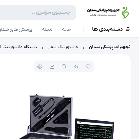
دسته‌بندی ها
خانه
مجله
پرسش های متداو
تجهیزات پزشکی سدان
مانیتورینگ بیمار
دستگاه مانیتورینگ EEG صاایران مدل neuroset 24