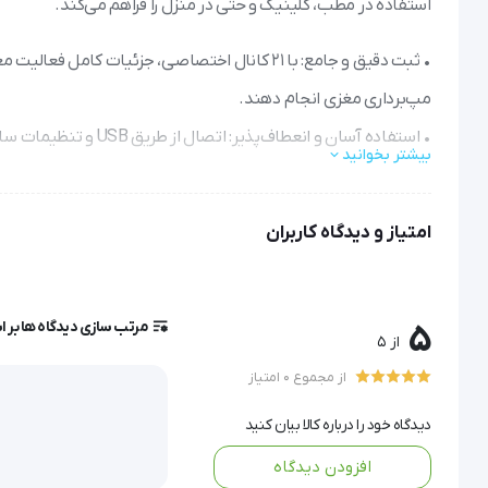
استفاده در مطب، کلینیک و حتی در منزل را فراهم می‌کند.
• ثبت دقیق و جامع: با ۲۱ کانال اختصاصی، جزئیات
مپ‌برداری مغزی انجام دهند.
• استفاده آسان و انعط
بیشتر بخوانید
می‌کند.
• طراحی قابل حمل: با حجم کم و وزن سبک، به راحتی جابه‌جا می‌شو
امتیاز و دیدگاه کاربران
• کنترل کیفیت خودکار: سیستم کالیبراسیون و اندازه‌گیری امپدانس،
• تحلیل‌های پیشرفته: قابلیت‌هایی مانند نمایش طیف فرکانسی، 
مرتب سازی دیدگاه ها بر 
5
از 5
دستگاه مانیتورینگ EEG صاایران neuroset 24 با ترکیب دقت بالا و کاربری ساده، انتخاب ایده‌آلی برای متخصصان و مراکز درمانی است.
از مجموع 0 امتیاز
دیدگاه خود را درباره کالا بیان کنید
دستگاه مانیتورینگ EEG صاایران مدل neuroset 24
افزودن دیدگاه