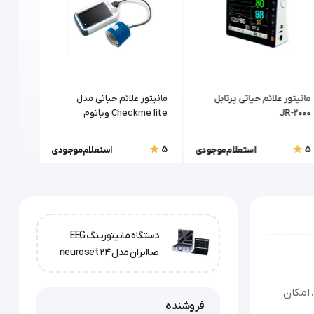
مانیتور علائم حیاتی پرتابل
مانیتور علائم حیاتی مدل
مانیتو
JR-2000
Checkme lite ویاتوم
S740
(Viatom)
5
5
5
استعلام موجودی
استعلام موجودی
دستگاه مانیتورینگ EEG
صاایران مدل neuroset 24
حمل، امکان
فروشنده