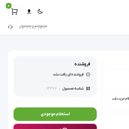
0
09332831933
فروشنده
فروشنده ای یافت نشد
14377
شناسه محصول
گام خرید دقت
استعلام موجودی