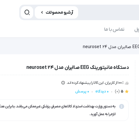
آرشیو محصولات
ل
تماس با ما
دستگاه مانیتورینگ EEG صاایران مدل neuroset 24
100٪ از کاربران، این کالا را پیشنهاد کرده اند.
5
(0)
0 دیدگاه
0 پرسش
به دستور وزارت بهداشت استرداد کالاهای مصرفی پزشکی غیرممکن می‌باشد. بنابراین هن
لازم را به عمل آورید.