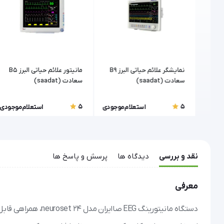
رس
نمایشگر علائم حیاتی البرز B9
مانیتور علائم حیاتی البرز B5
سعادت (saadat)
سعادت (saadat)
5
5
موجودی
استعلام موجودی
استعلام موجودی
نقد و بررسی
دیدگاه ها
پرسش و پاسخ ها
معرفی
دستگاه مانیتورینگ G