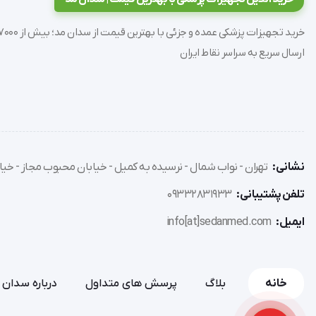
فراهم می‌آورد.
ارسال سریع به سراسر نقاط ایران
کیفی مورد استفاده قرار گیرد. 
نشانی:
تهران - نواب شمال - نرسیده به کمیل - خیابان محبوب مجاز - خیاب
Brainmap و Spectrum Analyses کاملاً مناسب است.
تلفن پشتیبانی:
09332831933
ایمیل:
info[at]sedanmed.com
فراهم می‌آورد. 
خانه
بلاگ
پرسش های متداول
درباره سدان 