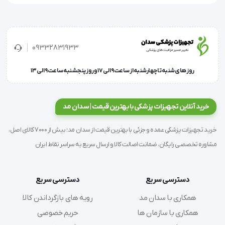
تکنولوژی‌های مدرن، به گونه‌ای ساخته شده‌اند که علاوه 
بر ارائه حفاظت لازم، راحتی و عملکرد بهتری را نیز فراهم 
کنند.
09332831933
روز های شنبه تا چهارشنبه از ساعت 9 الی 17 و روز پنجشنبه ساعت 9 الی 13
ویژگی‌های دستکش جراحی بدون پودر مدیسپو 
Medispo
خرید آنلاین تجهیزات پزشکی با بهترین قیمت | سدان مد
خرید تجهیزات پزشکی عمده و جزئی با بهترین قیمت از سدان مد؛ بیش از 7000 کالای اصل،
مشاوره تخصصی رایگان، ضمانت اصالت کالا و ارسال سریع به سراسر نقاط ایران
ضخامت مناسب و ایمنی بالا
دسترسی سریع
دسترسی سریع
یکی از مهمترین ویژگی‌های دستکش جراحی بدون پودر 
همکاری با سدان مد
رویه های بازگرداندن کالا
مدیسپو Medispo، ضخامت مناسب آن است که حفاظت 
همکاری با سازمان ها
حریم خصوصی