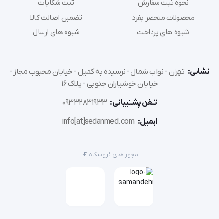
نحوه ثبت سفارش
ثبت شکایات
بالایی در برابر مواد شیمیایی و عفونت‌ها ارائه می‌دهد.
محصولات منحصر بفرد
تضمین اصالت کالا
شیوه های پرداخت
شیوه های ارسال
این دستکش‌ها به گونه‌ای طراحی شده‌اند که در عین حفظ 
ایمنی، انعطاف‌پذیری لازم برای انجام دقیق عملیات پزشکی 
نشانی:
تهران - نواب شمال - نرسیده به کمیل - خیابان محبوب مجاز -
را نیز دارند.
خیابان خوشیاران جنوبی - پلاک 16
تلفن پشتیبانی:
09332831933
ایمیل:
info[at]sedanmed.com
روکش بافتی کف دست
مجوز های فروشگاه
دستکش جراحی بدون پودر مدیسپو Medispo دارای 
روکش بافتی در قسمت کف دست است که تضمین 
می‌کند پزشکان در هر دو حالت مرطوب و خشک، چسبندگی 