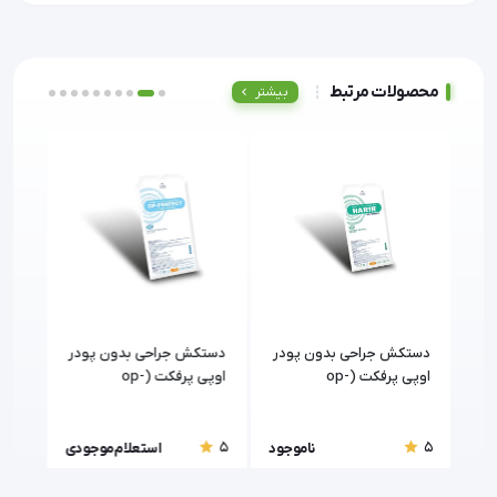
محصولات مرتبط
بیشتر
دستکش جراحی بدون پودر
دستکش جراحی بدون پودر
دست
اوپی پرفکت (op-
اوپی پرفکت (op-
perfect) حریر
perfect) اکسلنت
perfect
5
5
5
ودی
ناموجود
استعلام موجودی