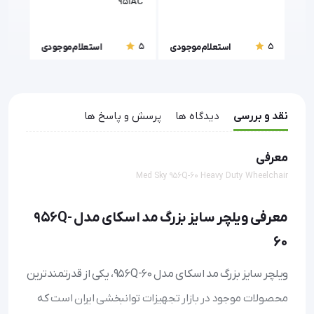
951AC
مد اسک
5
5
5
ودی
استعلام موجودی
استعلام موجودی
نقد و بررسی
دیدگاه ها
پرسش و پاسخ ها
معرفی
Med Sky 956Q-60 Heavy Duty Wheelchair
معرفی ویلچر سایز بزرگ مد اسکای مدل 956Q-
60
ویلچر سایز بزرگ مد اسکای مدل 956Q-60، یکی از قدرتمندترین
محصولات موجود در بازار تجهیزات توانبخشی ایران است که