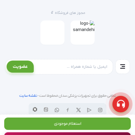
۳۵ سانتی‌متر می‌رسد که فضای کمی اشغال می‌کند.
مجوز های فروشگاه
۲. حداکثر وزنی که این ویلچر تحمل می‌کند چقدر است؟
این مدل به لطف شاسی دوبل و آلیاژ مقاوم، تا ۲۲۵ کیلوگرم
وزن را به صورت ایمن تحمل می‌کند.
۳. آیا زیردستی‌های این مدل ثابت هستند؟
خیر، زیردستی‌ها (Armrests) متحرک هستند که این ویژگی
عضویت
نشستن و برخاستن بیمار از پهلو (مثلاً انتقال از تخت به
ویلچر) را بسیار آسان می‌کند.
تمامی حقوق برای تجهیزات پزشکی سدان محفوظ است -
نقشه سایت
۴. جنس چرخ‌ها بادی است یا توپر؟
معمولاً در ویلچرهای سنگین‌وزن از لاستیک‌های توپر یا طرح
استعلام موجودی
بادی مقاوم استفاده می‌شود تا در اثر وزن بالا دچار پنچری و
ترکیدگی نشوند.