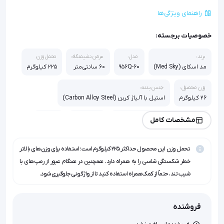
راهنمای ویژگی‌ها
خصوصیات برجسته:
برند:
مدل:
عرض نشیمنگاه:
تحمل وزن:
مد اسکای (Med Sky)
956Q-60
60 سانتی‌متر
225 کیلوگرم
وزن محصول:
جنس بدنه:
26 کیلوگرم
استیل با آلیاژ کربن (Carbon Alloy Steel)
نوع شاسی:
کشور سازنده:
زیردستی:
مشخصات کامل
دوبل مفتولی (Double Tube Frame)
ایران
متحرک
تحمل وزن این محصول حداکثر 225 کیلوگرم است؛ استفاده برای وزن‌های بالاتر
خطر شکستگی شاسی را به همراه دارد. همچنین در هنگام عبور از رمپ‌های با
شیب تند، حتماً از کمک‌همراه استفاده کنید تا از واژگونی جلوگیری شود.
فروشنده