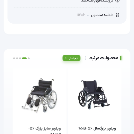
فروشنده ای یافت نشد
11286
شناسه محصول
محصولات مرتبط
بیشتر
ویلچر بزرگسال 951B-56
ویلچر سایز بزرگ 56-