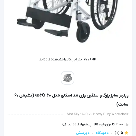
👁️ +
600
نفر این کالا را مشاهده کرده‌اند
👁️ +
600
نفر این کالا را مشاهده کرده‌اند
ویلچر سایز بزرگ و سنگین وزن مد اسکای مدل 956Q-60 (نشیمن 60
سانت)
Med Sky 956Q-60 Heavy Duty Wheelchair
100٪ از کاربران، این کالا را پیشنهاد کرده اند.
5
(0)
0 دیدگاه
0 پرسش