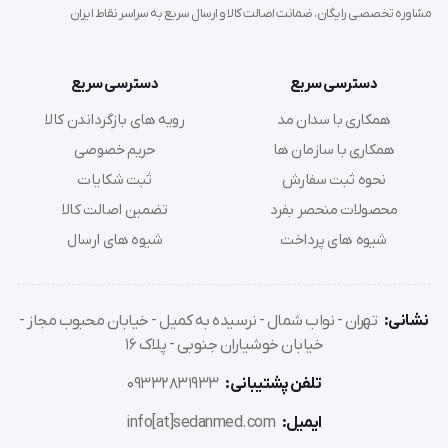
مشاوره تخصصی رایگان، ضمانت اصالت کالا و ارسال سریع به سراسر نقاط ایران
ترمزهای (Brakes) تعبیه شده روی چرخ‌های عقب را فعال
کنید تا ویلچر ثابت بماند.
تنظیم زیرپایی:
زیرپایی‌ها (Footrests) را متناسب با قد بیمار
دسترسی سریع
دسترسی سریع
تنظیم کنید یا در صورت نیاز به فضای بیشتر هنگام نشستن،
همکاری با سدان مد
رویه های بازگرداندن کالا
آن‌ها را به کنار بچرخانید.
همکاری با سازمان ها
حریم خصوصی
نشستن بیمار:
بیمار با کمک همراه یا دستگیره‌ها، به آرامی
نحوه ثبت سفارش
ثبت شکایات
روی مرکز نشیمنگاه قرار گیرد. از نشستن بر لبه‌ی جلویی ویلچر
محصولات منحصر بفرد
تضمین اصالت کالا
خودداری شود.
شیوه های پرداخت
شیوه های ارسال
حرکت:
پس از استقرار کامل، ترمزها را آزاد کرده و حرکت را آغاز
کنید.
نشانی:
تهران - نواب شمال - نرسیده به کمیل - خیابان محبوب مجاز -
سوالات متداول (FAQ)
خیابان خوشیاران جنوبی - پلاک 16
تلفن پشتیبانی:
09332831933
۱. آیا این ویلچر قابلیت تا شدن دارد؟
ایمیل:
info[at]sedanmed.com
بله، این ویلچر مبله تاشو است و عرض آن در حالت بسته به