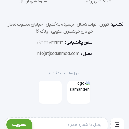
شیوه های پرداخت
شیوه های ارسال
ساخت ایالات متحده آمریکا بدون استفاده از هیچ نوع 
لاستیک طبیعی در آن
نشانی:
تهران - نواب شمال - نرسیده به کمیل - خیابان محبوب مجاز -
خیابان خوشیاران جنوبی - پلاک 16
تلفن پشتیبانی:
09332831933
ایمیل:
info[at]sedanmed.com
چه چیزی باعث شده گوشی پزشکی Littmann 
مدل Classic III آبی دریایی
 به محصولی متمایز 
مجوز های فروشگاه
تبدیل شود؟
دیافراگم تنظیم پذیر:
عضویت