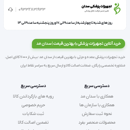
واحد های مراقبت عمومی، درمانگاه های سیار و یا واحد 
های مراقبت اضطراری می باشد.
09332831933
روز های شنبه تا چهارشنبه از ساعت 9 الی 17 و روز پنجشنبه ساعت 9 الی 13
اگر لوله (تیوب) در داخل جیب پزشک قرار بگیرد تغییر 
حالت نمی دهد و همچنین خراب نمی شود.
خرید آنلاین تجهیزات پزشکی با بهترین قیمت | سدان مد
دارای رنگ بندی های متنوع مطابق با سلایق مختلف
خرید تجهیزات پزشکی عمده و جزئی با بهترین قیمت از سدان مد؛ بیش از 7000 کالای اصل،
مشاوره تخصصی رایگان، ضمانت اصالت کالا و ارسال سریع به سراسر نقاط ایران
طراحی شده جهت استفاده برای کودکان و بزرگسالان
دسترسی سریع
دسترسی سریع
تنظیم پذیر، جنس محصول از فولاد ضد زنگ و دارای دو 
همکاری با سدان مد
رویه های بازگرداندن کالا
حالت Oen bell و  Close bell  می باشد.
همکاری با سازمان ها
حریم خصوصی
نحوه ثبت سفارش
ثبت شکایات
دارای ویژگی ضد سرمایشی برای راحتی بیشتر بیمار هنگام 
محصولات منحصر بفرد
تضمین اصالت کالا
قرار گیری بر روی پوست