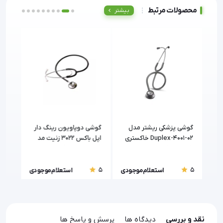
محصولات مرتبط
بیشتر
ل
گوشی پزشکی ریشتر مدل
گوشی دوپاویون رینگ دار
گوشی
Duplex-4001-02 خاکستری
اپل باکس 3022 زنیت مد
کلاسی
ی
(Riester)
(Zenithmed)
5
5
5
ودی
استعلام موجودی
استعلام موجودی
نقد و بررسی
دیدگاه ها
پرسش و پاسخ ها