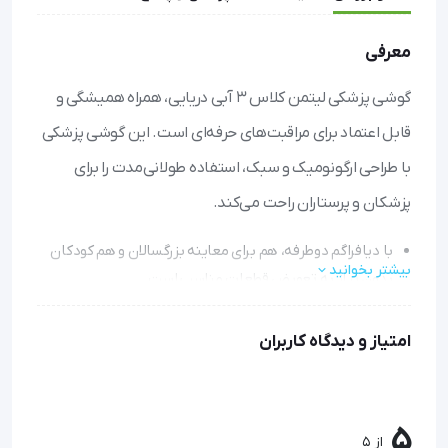
معرفی
گوشی پزشکی لیتمن کلاس ۳ آبی دریایی، همراه همیشگی و
قابل اعتماد برای مراقبت‌های حرفه‌ای است. این گوشی پزشکی
با طراحی ارگونومیک و سبک، استفاده طولانی‌مدت را برای
پزشکان و پرستاران راحت می‌کند.
با دیافراگم دوطرفه، هم برای معاینه بزرگسالان و هم کودکان
بیشتر بخوانید
بدون نیاز به تعویض قطعات مناسب است
تیوب مقاوم در برابر چربی و لکه، به راحتی تمیز می‌شود و شکل
خود را در صورت تا شدن حفظ می‌کند
امتیاز و دیدگاه کاربران
سطح بدون درز دیافراگم، ضدعفونی کردن را آسان کرده و
بهداشت را تضمین می‌نماید
حلقه ضدسرمایشی، احساس ناراحتی بیمار در تماس با پوست
5
از 5
را کاهش می‌دهد