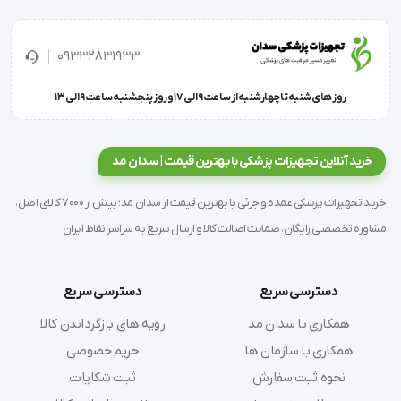
ویژگی های نخ جراحی اتیباند LINX
09332831933
روز های شنبه تا چهارشنبه از ساعت 9 الی 17 و روز پنجشنبه ساعت 9 الی 13
مواد تشکیل دهنده : از جنس پلی اتیلن ترفتالات است.
خرید آنلاین تجهیزات پزشکی با بهترین قیمت | سدان مد
رنگ: این نخ جراحی در دو رنگ سفید و سبز عرضه می گردد.
خرید تجهیزات پزشکی عمده و جزئی با بهترین قیمت از سدان مد؛ بیش از 7000 کالای اصل،
مشاوره تخصصی رایگان، ضمانت اصالت کالا و ارسال سریع به سراسر نقاط ایران
پوشش: : پوشش نخ جراحی X-BOND از جنس موم زنبور 
دسترسی سریع
دسترسی سریع
عسل/سیلیکون است.
همکاری با سدان مد
رویه های بازگرداندن کالا
همکاری با سازمان ها
حریم خصوصی
نحوه ثبت سفارش
ثبت شکایات
فرایند استریل: توسط گاز اتلین اکسید استریل می گردد.