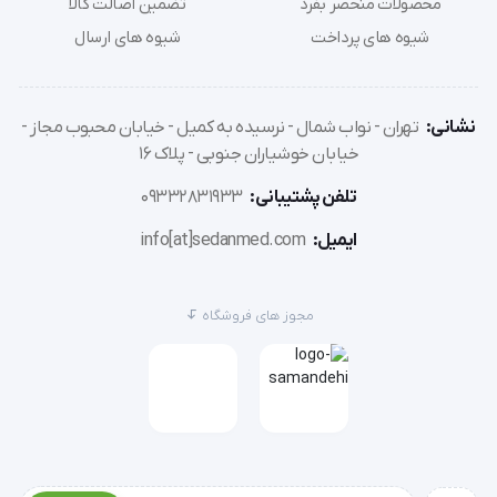
محصولات منحصر بفرد
تضمین اصالت کالا
شیوه های پرداخت
شیوه های ارسال
مدت ماندگاری:نخ جراحی اتیباند حدود 5 سال ماندگاری 
دارد.
نشانی:
تهران - نواب شمال - نرسیده به کمیل - خیابان محبوب مجاز -
خیابان خوشیاران جنوبی - پلاک 16
تلفن پشتیبانی:
09332831933
اندازه های موجود  این نخ جراحی بر اساس فارماکوپنه 
ایمیل:
info[at]sedanmed.com
ایالات متحده : 0/6 تا  2
مجوز های فروشگاه
طول نخ جراحی اتیباند LINX با سوزن: طول نخ بخیه از 45 
سانتی متر تا 100 سانتی متر می باشد.
طول سوزن این نخ جراحی حدود: 12 میلی متر تا 50 میلی 