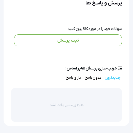
پرسش و پاسخ ها
جراحی اتیباند است.
سوالات خود را در مورد کالا بیان کنید
ثبت پرسش
نخ جراحی اتیباند LINX
نخ جراحی اتیباند یک پلی استر چند رشته ای است.
مرتب سازی پرسش ها بر اساس:
جدیدترین
بدون پاسخ
دارای پاسخ
نخ جراحی اتیباند LINX غیر قابل جذب است.
هیچ پرسشی یافت نشد
نخ جراحی X-BOND کارایی بسیاری را داراست.