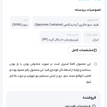
خصوصیات برجسته:
نام محصول:
برند:
ظرف نمونه‌گیری آزمایشگاهی (Specimen Container)
سوپا (SUPA)
کشور سازنده:
جنس بدنه:
ایران
پلی‌پروپیلن مدیکال گرید (PP)
حجم:
وضعیت استریلیزاسیون:
مشخصات کامل
60 میلی‌لیتر و 100 میلی‌لیتر
استریل (Sterile)
این محصول کاملاً استریل است؛ در صورت مخدوش بودن یا باز بودن
انواع:
شفاف (Transparent) و غیرشفاف/مات (Opaque)
بسته‌بندی اولیه، از استفاده آن خودداری کنید. این محصول یکبار مصرف بوده و
قابلیت اتوکلاو مجدد ندارد. دور از تابش مستقیم نور خورشید و حرارت بالا انبار
کاربری:
شود.
جمع‌آوری نمونه ادرار، مدفوع، خلط و بافت‌های پاتولوژی
فروشنده
فروشنده ای یافت نشد