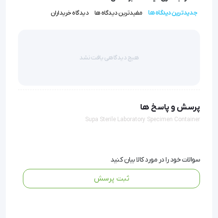
میکروارگانیسم پاتوژن یا پیروژن اطمینان حاصل شود.
جدیدترین دیدگاه ها
مفیدترین دیدگاه ها
دیدگاه خریداران
درب‌های پیچی (Screw Cap) این محصولات به گونه‌ای
مهندسی شده‌اند که با ایجاد یک مهر و موم کامل، از نشت
هیچ دیدگاهی یافت نشد
مایعات (مانند ادرار) یا انتشار بوی نامطبوع جلوگیری کرده و
ایمنی پرسنل آزمایشگاه را در برابر آلودگی‌های بیولوژیک
تأمین می‌کنند.
پرسش و پاسخ ها
Supa Sterile Laboratory Specimen Container
ویژگی‌های کلیدی محصول
متریال مدیکال گرید:
ساخته شده از پلی‌پروپیلن (PP) ۱۰۰٪
خالص بدون آزاد کردن مواد سمی.
سوالات خود را در مورد کالا بیان کنید
تنوع در شفافیت:
ثبت پرسش
مدل شفاف (Transparent):
ایده‌آل برای ماکروسکوپی و
بررسی بصری رنگ و کدورت نمونه (مانند بررسی هماچوری
در ادرار).