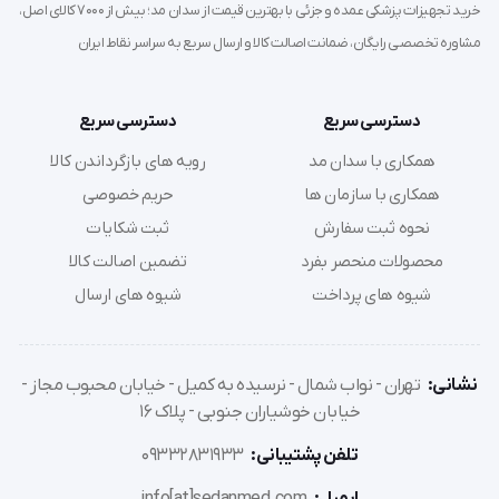
خرید تجهیزات پزشکی عمده و جزئی با بهترین قیمت از سدان مد؛ بیش از 7000 کالای اصل،
نمونه‌های پاتولوژی و بیوپسی:
جهت حمل ایمن بافت‌ها در
مشاوره تخصصی رایگان، ضمانت اصالت کالا و ارسال سریع به سراسر نقاط ایران
فرمالین (به دلیل مقاومت شیمیایی بالای بدنه).
آزمایش‌های مدفوع (Stool Exam):
برای بررسی‌های انگلی و
میکروبی (طراحی دهانه گشاد برای تسهیل نمونه‌گیری).
دسترسی سریع
دسترسی سریع
جمع‌آوری خلط (Sputum):
جهت آزمایش‌های اسمیر و کشت
همکاری با سدان مد
رویه های بازگرداندن کالا
سل (TB).
همکاری با سازمان ها
حریم خصوصی
مایعات بدن:
جمع‌آوری مایع آسیت، پلور یا مایع مغزی-نخاعی
نحوه ثبت سفارش
ثبت شکایات
(CSF) در حجم‌های بالا.
محصولات منحصر بفرد
تضمین اصالت کالا
شیوه های پرداخت
شیوه های ارسال
دستورالعمل استفاده صحیح (نحوه نمونه‌گیری
ادرار)
نشانی:
تهران - نواب شمال - نرسیده به کمیل - خیابان محبوب مجاز -
خیابان خوشیاران جنوبی - پلاک 16
برای دستیابی به دقیق‌ترین نتایج در آزمایش کشت ادرار،
رعایت موارد زیر توسط بیمار الزامی است:
تلفن پشتیبانی:
09332831933
ایمیل:
info[at]sedanmed.com