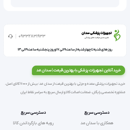
این گاز غیراستریل است و صد در صد از پنبه تهیه شده، 
بنابراین از آن در اتاق جراحی جهت ضدعفونی محل تحت 
09332831933
جراحی همراه با ضدعفونی کننده استفاده می‌کنند. جذب 
روز های شنبه تا چهارشنبه از ساعت 9 الی 17 و روز پنجشنبه ساعت 9 الی 13
این گاز دندان پزشکی مطلوب است و در طول 10 ثانیه 
ترشحات را به خوبی جذب می‌کند. نوع نخ بکار رفته در این 
خرید آنلاین تجهیزات پزشکی با بهترین قیمت | سدان مد
گاز غیر استریل 20.1 انگلیسی است. گاز دندان پزشکی و 
جراحی کاوه هم اکنون توسط فروشگاه تجهیزات پزشکی 
خرید تجهیزات پزشکی عمده و جزئی با بهترین قیمت از سدان مد؛ بیش از 7000 کالای اصل،
سدان مد نیز عرضه می‌شود.
مشاوره تخصصی رایگان، ضمانت اصالت کالا و ارسال سریع به سراسر نقاط ایران
دسترسی سریع
دسترسی سریع
مشخصات کلی محصول
همکاری با سدان مد
رویه های بازگرداندن کالا