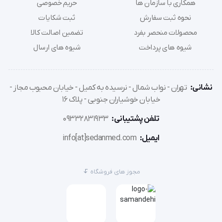
همکاری با سازمان ها
حریم خصوصی
نحوه ثبت سفارش
ثبت شکایات
محصولات منحصر بفرد
تضمین اصالت کالا
محصول: گاز دندان پزشکی و جراحی
شیوه های پرداخت
شیوه های ارسال
برند: باند و گاز و پنبه کاوه
نشانی:
تهران - نواب شمال - نرسیده به کمیل - خیابان محبوب مجاز -
خیابان خوشیاران جنوبی - پلاک 16
ساخت: ایران
تلفن پشتیبانی:
09332831933
کاربرد: دندان پزشکی، جراحی
ایمیل:
info[at]sedanmed.com
مجوز های فروشگاه
انواع گاز و باند پزشکی