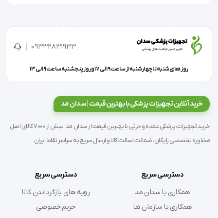
این دستگاه دارای 20 واحد حافظه است و به شما اجازه 
می‌دهد تا تغییرات دمای بدن را در طول زمان پیگیری 
09332831933
کنید.
روز های شنبه تا چهارشنبه از ساعت 9 الی 17 و روز پنجشنبه ساعت 9 الی 13
همچنین با خاموشی خودکار و قابلیت هشدار صوتی طب 
خرید آنلاین تجهیزات پزشکی با بهترین قیمت | سدان مد
و حالت بی‌صدا، تجربه‌ای کاربرپسند و مطمئن را ارائه 
خرید تجهیزات پزشکی عمده و جزئی با بهترین قیمت از سدان مد؛ بیش از 7000 کالای اصل،
می‌دهد.
مشاوره تخصصی رایگان، ضمانت اصالت کالا و ارسال سریع به سراسر نقاط ایران
دسترسی سریع
دسترسی سریع
مشخصات فنی:
همکاری با سدان مد
رویه های بازگرداندن کالا
همکاری با سازمان ها
حریم خصوصی