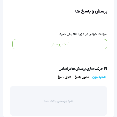
پیشرفته‌ترین ابزارهای اندازه‌گیری دما بدون تماس است 
پرسش و پاسخ ها
که به کمک فناوری مادون قرمز، دمای بدن را با دقت و 
سرعت بالا در عرض یک ثانیه اندازه‌گیری می‌کند.
سوالات خود را در مورد کالا بیان کنید
ثبت پرسش
تب سنج تفنگی FTA-10 جامپر علاوه بر اندازه‌گیری دمای 
بدن کودکان و بزرگسالان، قابلیت سنجش دمای اشیاء را 
نیز داراست.
مرتب سازی پرسش ها بر اساس:
جدیدترین
بدون پاسخ
دارای پاسخ
این دستگاه با طراحی ارگونومیک و نمایشگر LCD با 
پس‌زمینه مشکی، استفاده‌ای آسان و نتیجه‌ای قابل 
هیچ پرسشی یافت نشد
اعتماد را برای کاربران فراهم می‌کند.