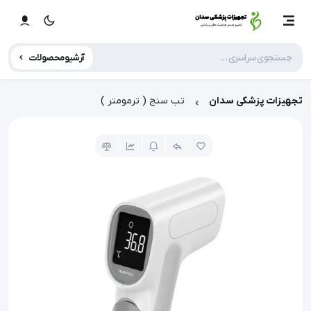
آرشیو محصولات
تجهیزات پزشکی سدان
تب سنج ( ترمومتر )