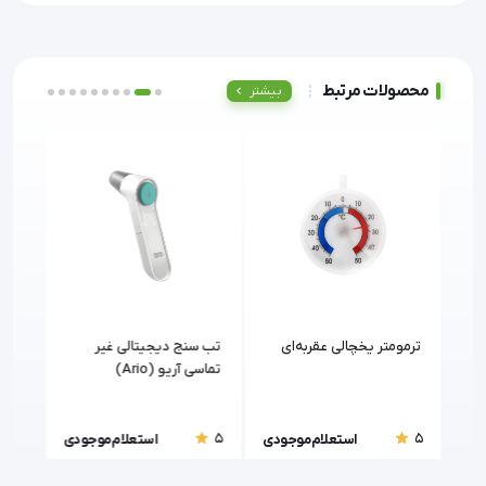
محصولات مرتبط
بیشتر
ی
ترمومتر یخچالی عقربه‌ای
تب سنج دیجیتالی غیر
تماسی آریو (Ario)
مد (enithmed
5
5
5
ودی
استعلام موجودی
استعلام موجودی