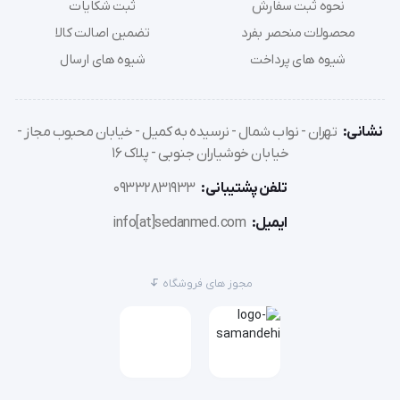
نحوه ثبت سفارش
ثبت شکایات
محصولات منحصر بفرد
تضمین اصالت کالا
برند: جامپر (JUMPER)
شیوه های پرداخت
شیوه های ارسال
کشورساخت: چین
نشانی:
تهران - نواب شمال - نرسیده به کمیل - خیابان محبوب مجاز -
خیابان خوشیاران جنوبی - پلاک 16
اندازه‌گیری دما در یک ثانیه
تلفن پشتیبانی:
09332831933
اندازه‌گیری بدون تماس
ایمیل:
info[at]sedanmed.com
قابلیت استفاده برای کودک، بزرگسال و اشیاء
مجوز های فروشگاه
خاموش شدن خودکار پس از 10 ثانیه
هشدار صوتی در صورت تب