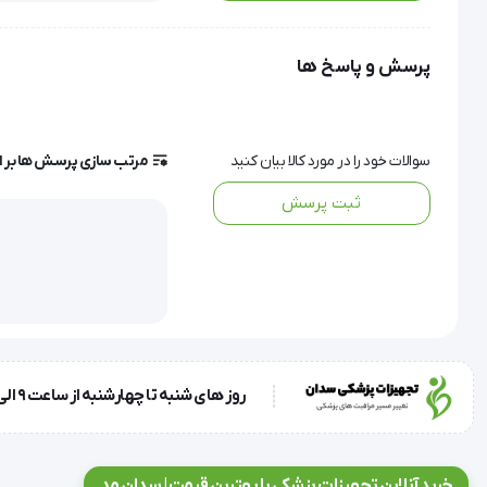
استفاده از هیسترومتر که از استیل ضدزنگ، منعطف و مدرج ساخته ش
مدل‌ها، درد و ناراحتی بیمار را کاهش می‌دهد.
پرسش و پاسخ ها
این محصول با طراحی مهندسی‌شده و قابل اتوکلاو، گزینه‌ای ایده
اگر به دنبال یک ابزار مطمئن برای معاینات رحمی هستید، هیسترومت
سوالات خود را در مورد کالا بیان کنید
مرتب سازی پرسش ها بر 
ثبت پرسش
ویژگی‌ها و مشخصات فنی:
ساخته‌شده از استیل ضدزنگ
دارای درجه‌بندی دقیق برای اندازه‌گیری عمق رحم
طراحی منعطف جهت کاهش آسیب به بافت رحم
قابل ضدعفونی با اتوکلاو
مناسب برای استفاده در هیستروسکوپی، IVF و کارگذاری IUD
روز های شنبه تا چهارشنبه از ساعت 9 الی 17 و روز پنجشنبه ساعت 9 الی 13
دارای دو سال گارانتی
خرید آنلاین تجهیزات پزشکی با بهترین قیمت | سدان مد