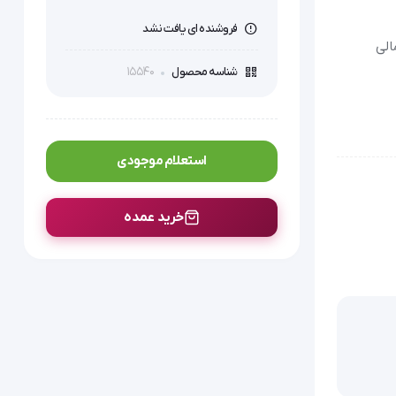
فروشنده ای یافت نشد
الی
15540
شناسه محصول
استعلام موجودی
خرید عمده
در حین