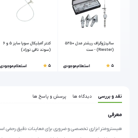
کلمپ بند ناف سوپا (Supa) |
سالپنژوگراف ریشتر مدل 5250
کتتر آمبلیکال سوپا سایز 5 و 6
(Riester) - ست
(سوند نافی نوزاد)
هیستروسالپنگوگرافی
5
5
موجودی
استعلام موجودی
استعلام موجودی
نقد و بررسی
دیدگاه ها
پرسش و پاسخ ها
معرفی
هیسترومتر ابزاری تخصصی و ضروری برای معاینات دقیق رحمی است 