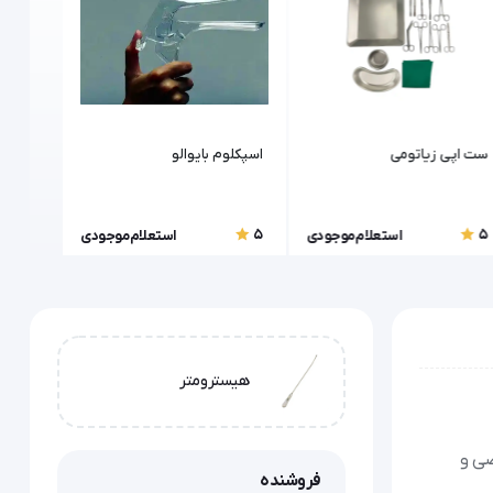
ست اپی زیاتومی
اسپکلوم بایوالو
پانچ ب
5
5
5
استعلام موجودی
استعلام موجودی
هیسترومتر
صی و
فروشنده