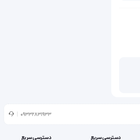
برخی
09332831933
دسترسی سریع
دسترسی سریع