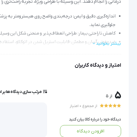
درمانی را انجام دهند. این وسیله با طراحی ویژه، تجربه راحت‌تری را 
اندازه‌گیری دقیق و ایمن: درجه‌بندی واضح روی هیسترومتر به پزشک 
جلوگیری نماید.
کاهش ناراحتی بیمار: طراحی انعطاف‌پذیر و منحنی شکل این وسیله،
ضدعفونی آسان و مطمئن: قابلیت استریل شدن در اتوکلاو، استفاده 
بیشتر بخوانید
کاربردهای گسترده: از هیسترومتر در روش‌های مهمی مانند هیستروسکوپی، انتقال جنین در IVF
دوام و کیفیت بالا: جنس استیل ضدزنگ و گارانتی دو ساله، نشان‌
امتیاز و دیدگاه کاربران
هیسترومتر
مرتب سازی دیدگاه ها بر 
5
هیسترومتر یکی از ابزارهای تخصصی در معاینات زنان و زایمان است 
از 5
از مجموع 0 امتیاز
این وسیله که به نام سوند رحمی نیز شناخته می‌شود، نقش مهمی در
دیدگاه خود را درباره کالا بیان کنید
انجام روش‌هایی نظیر هیستروسکوپی، انتقال جنین در IVF و کارگذاری دستگاه‌های داخل رحمی دارد.
افزودن دیدگاه