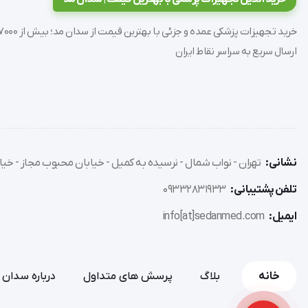
ارسال سریع به سراسر نقاط ایران
نشانی:
تهران - نواب شمال - نرسیده به کمیل - خیابان محبوب مجاز - خیاب
تلفن پشتیبانی:
09332831933
ایمیل:
info[at]sedanmed.com
خانه
بلاگ
پرسش های متداول
درباره سدان 