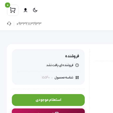
0
09332831933
فروشنده
فروشنده ای یافت نشد
15540
شناسه محصول
استعلام موجودی