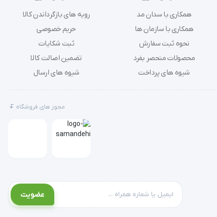
همکاری با سدان مد
رویه های بازگرداندن کالا
همکاری با سازمان ها
حریم خصوصی
نحوه ثبت سفارش
ثبت شکایات
محصولات منحصر بفرد
تضمین اصالت کالا
شیوه های پرداخت
شیوه های ارسال
مجوز های فروشگاه
Hypergel را بر روی بافت مرده و نکروز اضافه میکنیم به طوری که به پوست اطراف مالیده نشود. میزان بالای سدیم کلراید ژل به طور موثری 
عضویت