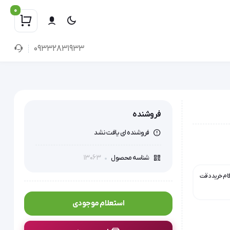
0
09332831933
فروشنده
فروشنده ای یافت نشد
13063
شناسه محصول
گام خرید دقت
استعلام موجودی