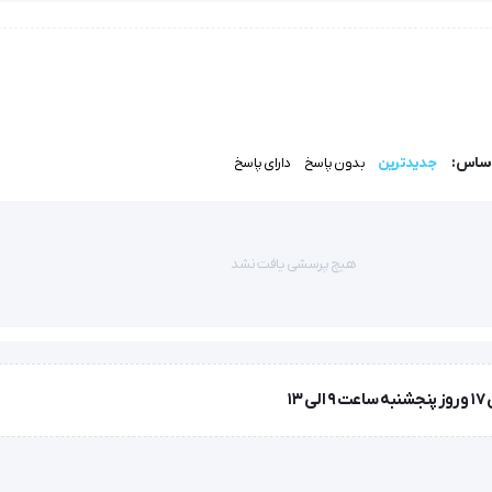
دیم کلراید ژل بطور موثری دبریدمان طبیعی را می سازد.
اساس:
جدیدترین
بدون پاسخ
دارای پاسخ
دارد
هیچ پرسشی یافت نشد