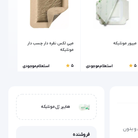
میپور مونلیکه
مپی لکس نقره دار چسب دار
مپی لک
مونلیکه
چسب دا
5
5
5
استعلام موجودی
استعلام موجودی
هایپر ژل مونلیکه
و بدون
فروشنده