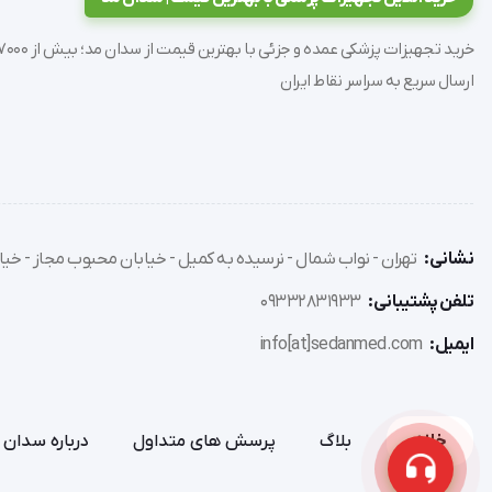
ارسال سریع به سراسر نقاط ایران
Hypergel چگونه عمل می کند ؟
نشانی:
تهران - نواب شمال - نرسیده به کمیل - خیابان محبوب مجاز - خیاب
دبریدمان طبیعی را می سازد. امکان بهبود زخم وقتی که بافت نکر
تلفن پشتیبانی:
09332831933
ایمیل:
info[at]sedanmed.com
خانه
بلاگ
پرسش های متداول
درباره سدان 