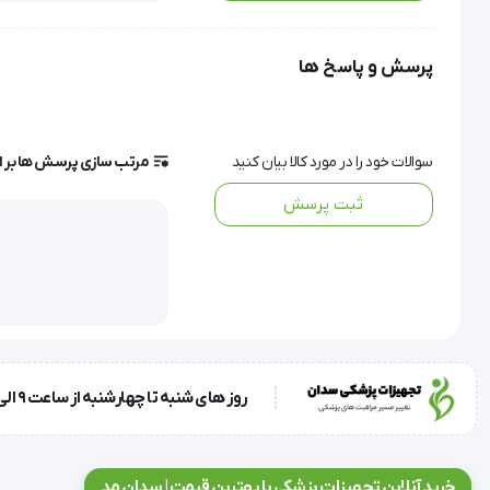
میکنیم به طوری که به پوست اطراف مالیده نشود. میزان بالای س
پرسش و پاسخ ها
چرا باید از هایپر ژل استفاده کنیم ؟
سوالات خود را در مورد کالا بیان کنید
مرتب سازی پرسش ها بر 
ثبت پرسش
ژل پانسمان هایپر برای نرم کردن بافت خشک نکروز کاربردی مفید 
این ژل پانسمان دارای مواد طبیعی می باشد.
روز های شنبه تا چهارشنبه از ساعت 9 الی 17 و روز پنجشنبه ساعت 9 الی 13
استفاده از ژل پانسمان Hyper آسان می باشد
خرید آنلاین تجهیزات پزشکی با بهترین قیمت | سدان مد