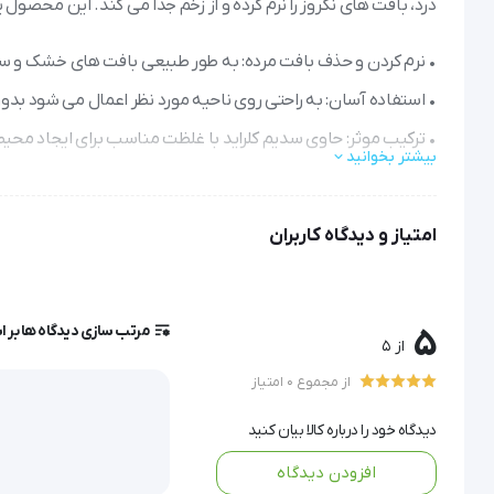
درد، بافت های نکروز را نرم کرده و از زخم جدا می کند. این محصول 
• نرم کردن و حذف بافت مرده: به طور طبیعی بافت های خشک و سخت ر
• استفاده آسان: به راحتی روی ناحیه مورد نظر اعمال می شود بد
• ترکیب موثر: حاوی سدیم کلراید با غلظت مناسب برای ایجاد محی
بیشتر بخوانید
• تسریع بهبود: با حذف بافت های مرده، شرایط ایده آل برای ترمیم 
• فرمول طبیعی: با مواد موثره طبیعی که برای پوست ایمن و بی خ
امتیاز و دیدگاه کاربران
هایپر ژل مونلیکه انتخاب مناسبی برای مراقبت از زخم های حاوی با
مرتب سازی دیدگاه ها بر 
5
از 5
از مجموع 0 امتیاز
هایپرژل مونلیکه | ژل پا
دیدگاه خود را درباره کالا بیان کنید
افزودن دیدگاه