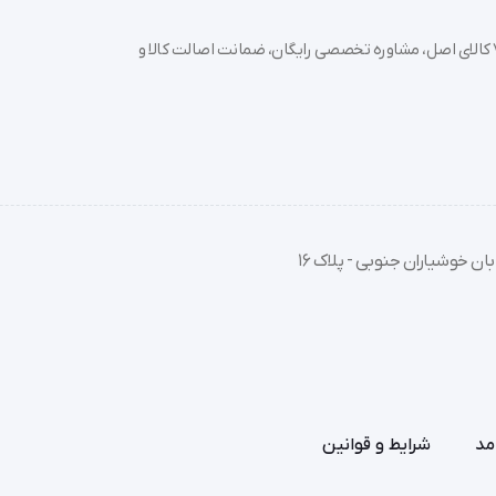
خرید تجهیزات پزشکی عمده و جزئی با بهترین قیمت از سدان مد؛ بیش از 7000 کالای اصل، مشاوره تخصصی رایگان، ضمانت اصالت کالا و
ان خوشیاران جنوبی - پلاک 16
وز از روی زخم برداشته می شود به حداکثر می رسد.
مد
شرایط و قوانین