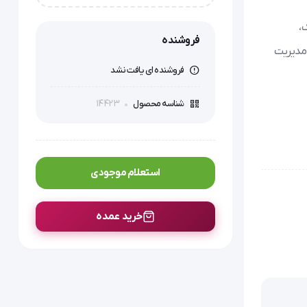
هابدیک (HUBDIC)
Wave  مدل HMB-1000 هابدیک،
فروشنده
TE و EMS، یک راهکار جامع برای مدیریت
فروشنده ای یافت نشد
14423
شناسه محصول
استعلام موجودی
خرید عمده