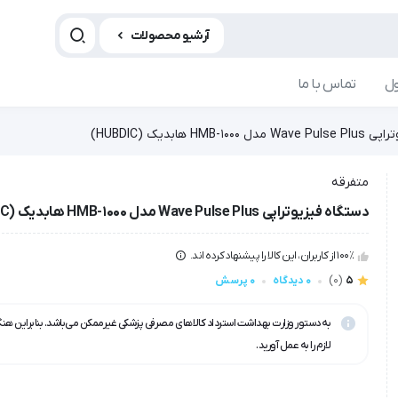
آرشیو محصولات
ل
تماس با ما
HMB- هابدیک (HUBDIC)
متفرقه
دستگاه فیزیوتراپی Wave Pulse Plus مدل HMB-1000 هابدیک (HUBDIC)
100٪ از کاربران، این کالا را پیشنهاد کرده اند.
5
(0)
0 دیدگاه
0 پرسش
به دستور وزارت بهداشت استرداد کالاهای مصرفی پزشکی غیرممکن می‌باشد. بنابراین هن
لازم را به عمل آورید.