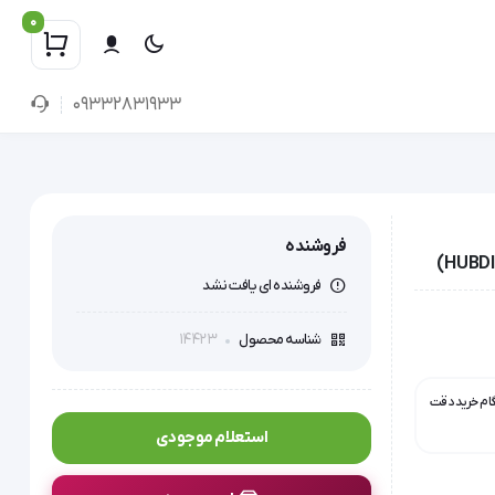
0
09332831933
فروشنده
فروشنده ای یافت نشد
14423
شناسه محصول
گام خرید دقت
استعلام موجودی