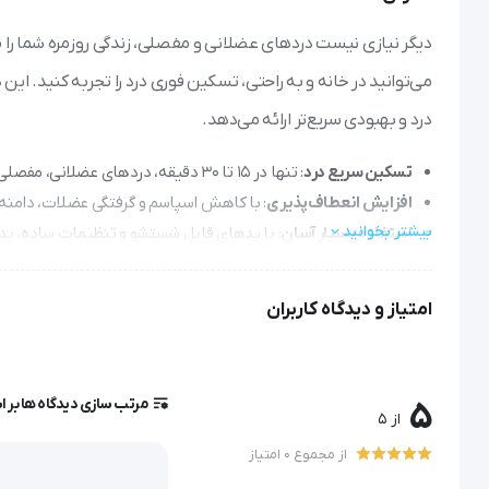
درد و بهبودی سریع‌تر ارائه می‌دهد.
تسکین سریع درد
: تنها در ۱۵ تا ۳۰ دقیقه، دردهای عضلانی، مفصلی و عصبی را به طور مؤثر کاهش دهید.
افزایش انعطاف‌پذیری
: با کاهش اسپاسم و گرفتگی عضلات، دامنه
بیشتر بخوانید
استفاده بسیار آسان
: با پدهای قابل شستشو و تنظیمات ساده، بد
قابل حمل و همیشه همراه
: طراحی جمع و جور و باتری‌خور بودن آن
ایمن و مطمئن
: با گارانتی طولانی‌مدت و هشدارهای هوشمند (مانند
امتیاز و دیدگاه کاربران
دستگاه فیزیوتراپی Wave Pulse Plus هابدیک، انتخابی هوشمندانه برای بازگشت به زندگی بدون درد است.
مرتب سازی دیدگاه ها بر 
5
از 5
دستگاه فیزیوتراپی Wave Pulse Plus مدل HMB-1000 هابدیک (HUBDIC)
از مجموع 0 امتیاز
رنج از دردهای عضلانی و مفصلی می‌تواند به طور قابل توجهی کیف