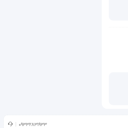
بخشد و به شما کمک
 و بهبود
09332831933