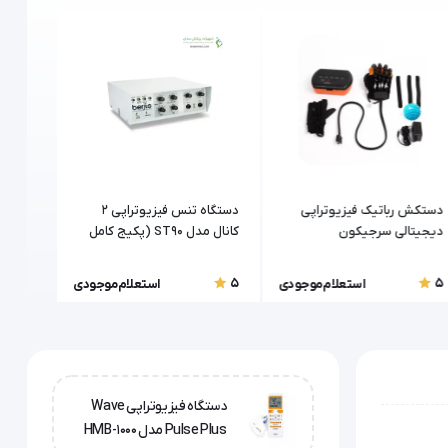
دستکش رباتیک فیزیوتراپی
دستگاه تنس فیزیوتراپی ۲
دستگاه
دیجیتالی سرجیکون
کانال مدل ST90 (پکیج کامل
(Surgicon)
شرکتی) برجیس (Berjis)
(پکیج 
(Berjis)
5
5
5
استعلام موجودی
استعلام موجودی
دستگاه فیزیوتراپی Wave
Pulse Plus مدل HMB-1000