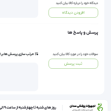
دیدگاه خود را درباره کالا بیان کنید
دستگاه فیزیوتراپی هابدیک Wave Pulse Plus مدل HMB-1000 راه حلی ایده‌آل برای تسکین درد و ناراحتی در خانه ارائه می‌دهد.
افزودن دیدگاه
می‌کند تا سریع‌تر بهبود یابید.
پرسش و پاسخ ها
عضلات استفاده می‌کند.
سوالات خود را در مورد کالا بیان کنید
مرتب سازی پرسش ها بر 
ثبت پرسش
این دستگاه به شما این امکان را می‌دهد تا طیف وسیعی از برنام
مزایای استفاده از تنس حرفه ای هابدیک مدل HMB1000
کاهش درد:
TENS و EMS می‌توانند به طور موثر دردهای عضلانی، مفصلی و عصبی را تسکین دهند.
بهبود گردش خون:
این دستگاه با افزایش گردش خون به عضلات، ب
کاهش اسپاسم عضلانی:
TENS و EMS می‌توانند به شل شدن عضلات اسپاسم شده و گرفتگی عضلات را کاهش دهند.
روز های شنبه تا چهارشنبه از ساعت 9 الی 17 و روز پنجشنبه ساعت 9 الی 13