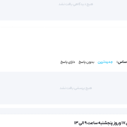
هیچ دیدگاهی یافت نشد
این دستگاه با استفاده از فناوری تحریک الکتریکی عصب (TENS) و تحریک عضلانی عمقی (EMS) به عضلات شما آرامش می‌
دستگاه فیزیوتراپی مدل HMB-1000 هابدیک یک دستگاه فیزیوتراپی خانگی است که از دو روش درمانی TENS و EMS برای تسکین درد
اساس:
جدیدترین
بدون پاسخ
دارای پاسخ
ه‌های درمانی را برای رفع نیازهای خاص خود تنظیم کنید.
هیچ پرسشی یافت نشد
ه بهبود سریع‌تر آنها کمک می‌کند.