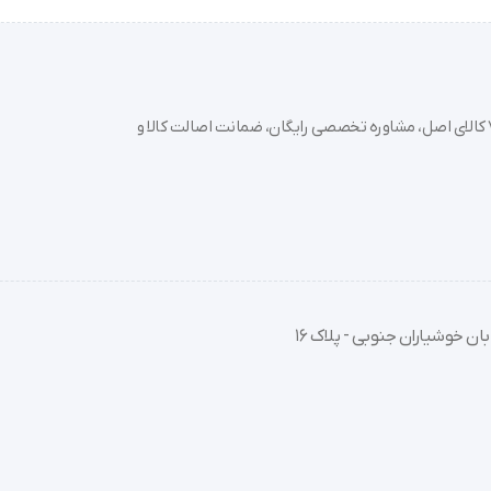
خرید تجهیزات پزشکی عمده و جزئی با بهترین قیمت از سدان مد؛ بیش از 7000 کالای اصل، مشاوره تخصصی رایگان، ضمانت اصالت کالا و
 و افرادی که از فیبرومیالژیا رنج می‌برند مفید باشد.
ان خوشیاران جنوبی - پلاک 16
حیه مورد نظر بچسبانید. سپس، برنامه درمانی دلخواه خود را انتخاب کنید و شد