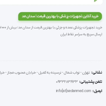
بهبود دامنه حرکتی:
با کاهش درد و اسپاسم عضلانی، هابدیک Wave Pulse Plus می‌تواند به افزایش دامنه حرکتی مفصل شما کمک کند.
کاهش التهاب:
EMS می‌تواند به کاهش التهاب در عضلات و مفاصل کمک کند.
خرید آنلاین تجهیزات پزشکی با بهترین قیمت | سدان مد
دستگاه فیزیوتراپی مدل HMB-1000 هابدیک برای چه کسانی مناسب است؟
ارسال سریع به سراسر نقاط ایران
دستگاه فیزیوتراپی مدل HMB-1000 هابدیک برای افراد در هر سنی که از دردهای عضلانی، مفصلی یا عصبی رنج می‌برند، مناسب است.
این دستگاه همچنین می‌تواند برای ورزشکاران، افراد مبتلا به آرتروز
استفاده از دستگاه فیزیوتراپی مدل HMB-1000 هابدیک (HUBDIC)
نشانی:
تهران - نواب شمال - نرسیده به کمیل - خیابان محبوب مجاز - خیاب
استفاده از هابدیک Wave Pulse Plus بسیار آسان است.
تلفن پشتیبانی:
09332831933
برای استفاده از این دستگاه، ابتدا باید پدهای الکترود را به نا
ایمیل:
info[at]sedanmed.com
تحریک را تنظیم کنید.