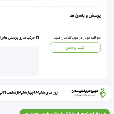
چرب با قابلیت انعطاف پذیری بالا و مناسب جهت شکل گیری کام
پرسش و پاسخ ها
ویژگی ها و مشخصات فنی
سوالات خود را در مورد کالا بیان کنید
مرتب سازی پرسش ها بر 
ثبت پرسش
کیسه جاذب بو و ضد عرق
دارای لایه محافظ نرم و راحت در سمت بیمار
روز های شنبه تا چهارشنبه از ساعت 9 الی 17 و روز پنجشنبه ساعت 9 الی 13
قابل برش از سایز 15 تا 64 میلیمتر
دارای شیر تخلیه ضد بازگشت ادرار Anti Reflux Valve جهت پیشگیری از حرکت معکوس ادرار
خرید آنلاین تجهیزات پزشکی با بهترین قیمت | سدان مد