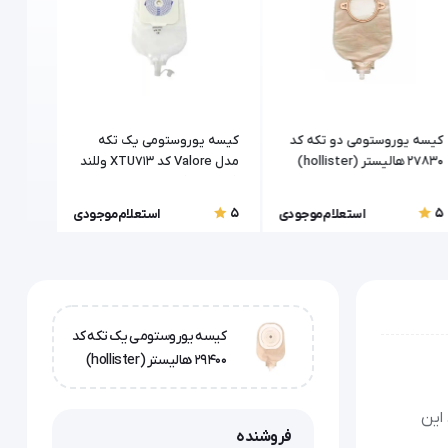
کیسه یوروستومی دو تکه کد
کیسه یوروستومی یک تکه
رابط ی
27830 هالیستر (hollister)
مدل Valore کد XTU713 وللند
یوروستو
(welland)
5
5
5
استعلام موجودی
استعلام موجودی
کیسه یوروستومی یک تکه کد
29400 هالیستر (hollister)
. این
فروشنده