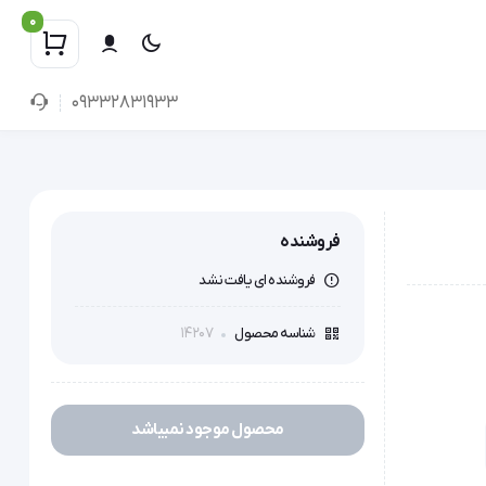
0
09332831933
فروشنده
فروشنده ای یافت نشد
14207
شناسه محصول
محصول موجود نمیباشد