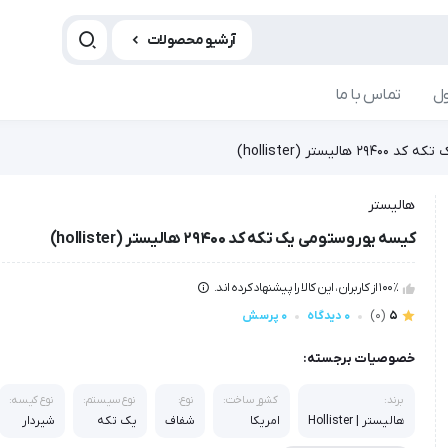
آرشیو محصولات
ل
تماس با ما
یستر (hollister)
هالیستر
کیسه یوروستومی یک تکه کد 29400 هالیستر (hollister)
100٪ از کاربران، این کالا را پیشنهاد کرده اند.
5
(0)
0 دیدگاه
0 پرسش
خصوصیات برجسته:
برند:
کشور ساخت:
نوع:
نوع سیستم:
نوع کیسه:
هالیستر | Hollister
امریکا
شفاف
یک تکه
شیردار