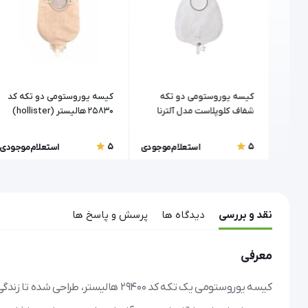
که
کیسه یوروستومی دو تکه
کیسه یوروستومی دو تکه کد
کد
شفاف کلوپلاست مدل آلترنا
25830 هالیستر (hollister)
(Alterna) کد 14229 | حلقه 60
میلی‌متر
5
5
موجودی
استعلام موجودی
استعلام موجودی
نقد و بررسی
دیدگاه ها
پرسش و پاسخ ها
معرفی
کیسه یوروستومی یک تکه کد 29400 هالیست