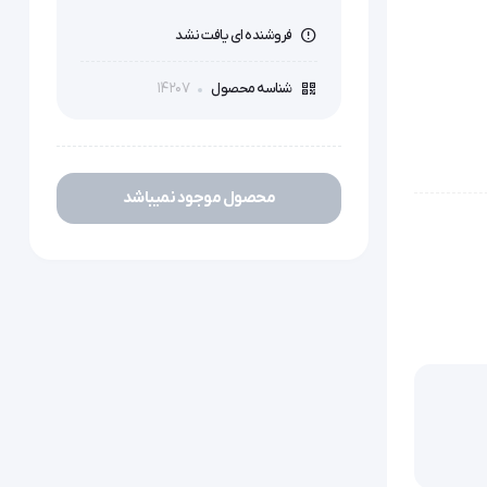
فروشنده ای یافت نشد
14207
شناسه محصول
محصول موجود نمیباشد
چسب پایه هیدروکلویید و ضد حساسیت مدل Flextend مقاوم با چسب حصیری با با قابلیت ماندگاری بیشتر برای انواع پوست به ویژه پوست های 