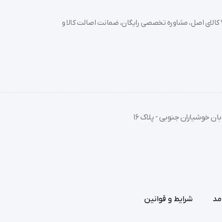
خرید تجهیزات پزشکی عمده و جزئی با بهترین قیمت از سدان مد؛ بیش از 7000 کالای اصل، مشاوره تخصصی رایگان، ضمانت اصالت کالا و
ار جهت تخلیه ادرار در شب در زمان استراحت بیمار
ان خوشیاران جنوبی - پلاک 16
مد
شرایط و قوانین