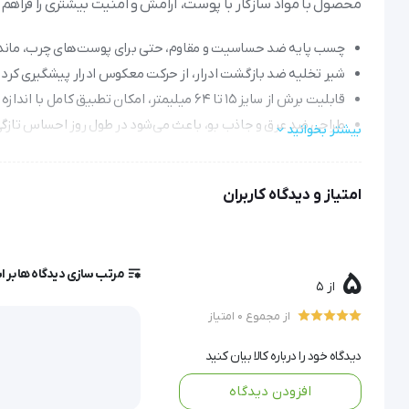
محصول با مواد سازگار با پوست، آرامش و امنیت بیشتری را فراهم م
چسب پایه ضد حساسیت و مقاوم، حتی برای پوست‌های چرب، ماندگاری
شیر تخلیه ضد بازگشت ادرار، از حرکت معکوس ادرار پیشگیری کرده
قابلیت برش از سایز 15 تا 64 میلیمتر، امکان تطبیق کامل با اندازه استومی و کاهش تحریک پوستی را فراهم می‌کند.
طراحی ضد عرق و جاذب بو، باعث می‌شود در طول روز احساس تازگ
بیشتر بخوانید
رابط مخصوص برای اتصال به کیسه ادرار شبانه، تخلیه راحت را در ز
امتیاز و دیدگاه کاربران
کیسه یوروستومی یک تکه کد ۲۹۴۰۰ هالیستر (hollister)
مرتب سازی دیدگاه ها بر 
5
از 5
از مجموع 0 امتیاز
کیسه یوروستومی یک تکه هالیستر کد 29400 تشکیل شده از مواد و اجزا دوستدار پوست جهت آرامش و راحتی بیشتر
دیدگاه خود را درباره کالا بیان کنید
افزودن دیدگاه