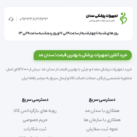
کیفیت بالای چاپ و وضوح رنگ
09332831933
روز های شنبه تا چهارشنبه از ساعت 9 الی 17 و روز پنجشنبه ساعت 9 الی 13
یکی از مهم‌ترین ویژگی‌های این 
پوستر آموزشی ساختار 
آناتومی قلب
، کیفیت بالای چاپ و وضوح رنگ آن است.
خرید آنلاین تجهیزات پزشکی با بهترین قیمت | سدان مد
خرید تجهیزات پزشکی عمده و جزئی با بهترین قیمت از سدان مد؛ بیش از 7000 کالای اصل،
مشاوره تخصصی رایگان، ضمانت اصالت کالا و ارسال سریع به سراسر نقاط ایران
این ویژگی باعث می‌شود تا جزئیات ظریف ساختار قلب به 
خوبی نمایش داده شود و مطالعه آن برای دانشجویان و 
دسترسی سریع
دسترسی سریع
متخصصان آسان‌تر گردد.
همکاری با سدان مد
رویه های بازگرداندن کالا
همکاری با سازمان ها
حریم خصوصی
کیفیت بالای تصاویر، درک بهتر از حفرات قلبی، دریچه‌ها، 
نحوه ثبت سفارش
ثبت شکایات