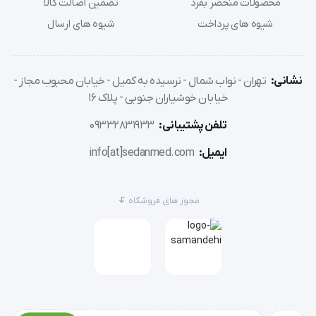
عروق خونی و سایر اجزای مهم قلب را فراهم می‌کند.
محصولات منحصر بفرد
تضمین اصالت کالا
شیوه های پرداخت
شیوه های ارسال
ابعاد مناسب برای مطالعه و نمایش
نشانی:
تهران - نواب شمال - نرسیده به کمیل - خیابان محبوب مجاز -
خیابان خوشیاران جنوبی - پلاک 16
تلفن پشتیبانی:
09332831933
با ابعاد 60x90 سانتی‌متر، این پوستر آموزشی ساختار 
ایمیل:
info[at]sedanmed.com
آناتومی قلب فضای کافی برای نمایش تمام جزئیات 
آناتومی قلب را فراهم می‌کند.
مجوز های فروشگاه
این اندازه نه تنها برای مطالعه فردی مناسب است، بلکه 
برای استفاده در کلاس‌های درس، سمینارها و حتی 
دکوراسیون مطب‌های پزشکان قلب و عروق نیز ایده‌آل 
می‌باشد.