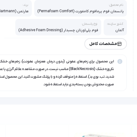
نام محصول:
برند:
پانسمان فوم پرمافوم کامفورت (Permafoam Comfort)
هارتمن (Hartmann)
کشور سازنده:
نوع پانسمان:
آلمان
فوم پلی‌اورتان چسبدار (Adhesive Foam Dressing)
جنس لایه جاذب:
جنس چسب:
مشخصات کامل
فوم پلی‌اورتان با خاصیت مویرگی
پلی‌آکریلات (Polyacrylate) ضد حسایت
این محصول برای زخم‌های عفونی (بدون درمان همزمان عفونت)، زخم‌های خشک 
ویژگی خاص:
مناسب برای:
ا
ضد آب و نفوذناپذیر نسبت به باکتری
زخم‌های با ترشح متوسط تا زیاد
ب
نکروزه خشک (Black Necrosis) مناسب نیست. در صورت مشاهده علائم آلرژی
شدید، تب، بوی بد)، استفاده را متوقف کرده و با پزشک مشورت کنید. این محصول است
صورت مخدوش بودن بسته‌بندی نباید استفاده شود.