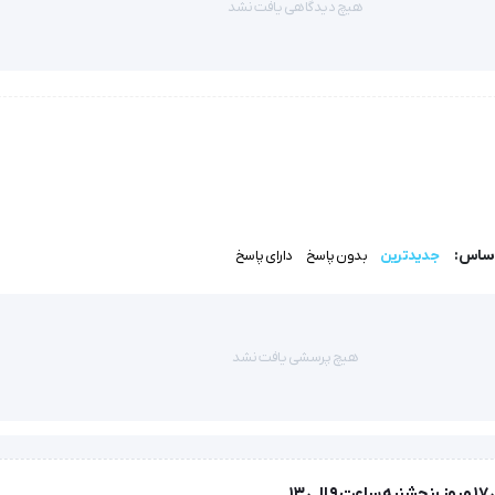
هیچ دیدگاهی یافت نشد
 که بیمار را قادر می‌سازد بدون نگرانی از خیس شدن پانسمان، استحمام کند.
عویض‌های مکرر آزاردهنده.
هنگام تعویض کمترین آسیب و درد را برای بیمار ایجاد می‌کند.
اساس:
جدیدترین
بدون پاسخ
دارای پاسخ
از به تعویض روزانه را کاهش داده و هزینه‌های درمان را در طولانی‌مدت کم می‌ک
هیچ پرسشی یافت نشد
رشح هستند (غیر عفونی) توصیه می‌شود، از جمله: