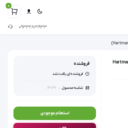
0
09332831933
 (Hartmann Permafoam
فروشنده
فروشنده ای یافت نشد
13066
شناسه محصول
استعلام موجودی