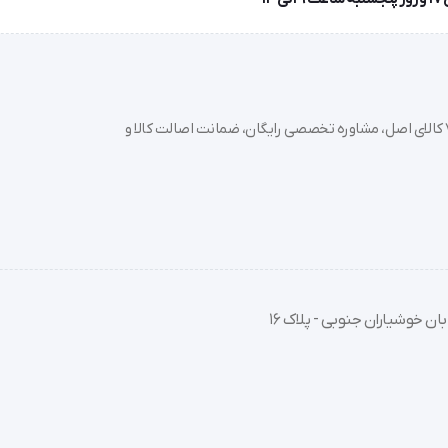
خرید تجهیزات پزشکی عمده و جزئی با بهترین قیمت از سدان مد؛ بیش از 7000 کالای اصل، مشاوره تخصصی رایگان، ضمانت اصالت کالا و
زشکی استفاده نمایید.
خوبی بچسبد.
فومی باید ۱ تا ۲ سانتی‌متر از لبه‌های زخم بزرگتر باشد).
 از ایجاد چین و چروک جلوگیری شود.
ان خوشیاران جنوبی - پلاک 16