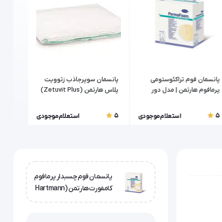
پانسمان فوم تراکئوستومی
پانسمان سوپرجاذب زتوویت
پانسما
پرمافوم هارتمن | مدل دور
پلاس هارتمن (Zetuvit Plus)
هیدروت
لوله (Tracheostomy)
rotac
mfort)
5
5
5
استعلام موجودی
استعلام موجودی
پانسمان فوم چسبدار پرمافوم
کامفورت هارتمن (Hartmann
Permafoam Comfort)