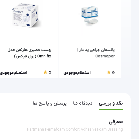
پانسمان جراحی پد دار |
چسب حصیری هارتمن مدل
لگون (Sorbalgon)
Cosmopor
Omnifix (رول فیکس)
5
5
موجودی
استعلام موجودی
استعلام موجودی
نقد و بررسی
دیدگاه ها
پرسش و پاسخ ها
معرفی
Hartmann Permafoam Comfort Adhesive Foam Dressing