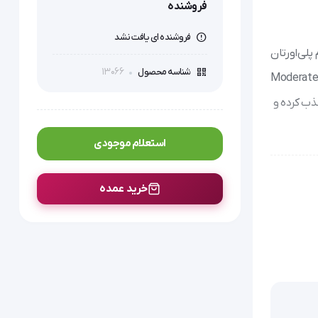
فروشنده
فروشنده ای یافت نشد
پلی‌اورتان
13066
شناسه محصول
صی برای مدیریت زخم‌های دارای ترشح متوسط تا زیاد (Moderate to Heavy
شحات زخم را به سرعت جذب کرده و
استعلام موجودی
خرید عمده
لعات بالینی، سرعت ترمیم
فتادگی یا