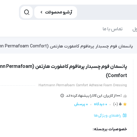
آرشیو محصولات
ل
تماس با ما
پانسمان فوم چسبدار پرمافوم کامفورت هارتمن (Hartmann Permafoam Comfort)
پانسمان فوم چسبدار پرمافوم کامفورت هارتمن
Comfort)
Hartmann Permafoam Comfort Adhesive Foam Dressing
100٪ از کاربران، این کالا را پیشنهاد کرده اند.
5
(0)
0 دیدگاه
0 پرسش
راهنمای ویژگی‌ها
خصوصیات برجسته: