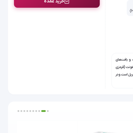
خرید عمده
و بافت‌های
ستریل:
له
 یا عفونت (قرمزی
ریل است و در