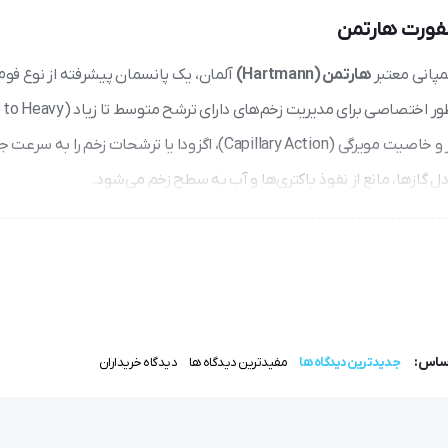
فورت هارتمن
انی معتبر
هارتمن (Hartmann)
آلمان، یک پانسمان پیشرفته از نوع فوم 
(Polyurethane Foam) با حاشیه چسبدار است. این محصول به‌طور اختصا
Exudate) طراحی شده است. ساختار منحصر‌به‌فرد فوم با منافذ باز و خاصیت مویرگی (Capillary Action)، اگزودا یا تر
ل گازها، مانع از نفوذ باکتری‌ها و آب به سطح زخم می‌شود.
عملکرد اصلی پرمافوم کامفورت بر پایه ایجاد محیط مرطوب ایده‌آل (Moist Wound Environment) استوار است که طبق مطا
عمل می‌کند:
اساس:
جدیدترین دیدگاه ها
مفیدترین دیدگاه ها
دیدگاه خریداران
کرده و از بازگشت رطوبت به بستر زخم جلوگیری می‌کند. این ویژگی ریسک لیچ‌ا
(مانند پانسمان زیر بانداژ فشاری) ترشحات را حفظ می‌کند.