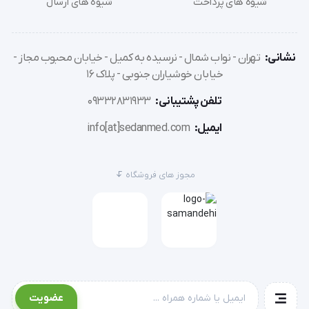
شیوه های پرداخت
شیوه های ارسال
نشانی:
تهران - نواب شمال - نرسیده به کمیل - خیابان محبوب مجاز -
خیابان خوشیاران جنوبی - پلاک 16
تلفن پشتیبانی:
09332831933
ایمیل:
info[at]sedanmed.com
مجوز های فروشگاه
عضویت