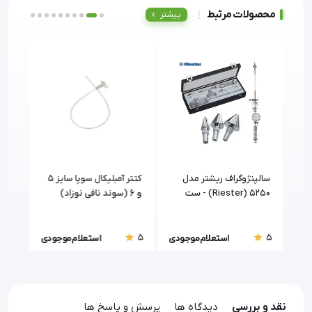
محصولات مرتبط
بیشتر
سالپنژوگراف ریشتر مدل
کتتر آمبلیکال سوپا سایز 5
کاور
5250 (Riester) - ست
و 6 (سوند نافی نوزاد)
غیرا
هیستروسالپنگوگرافی
(Climax)
5
5
5
ودی
استعلام موجودی
استعلام موجودی
نقد و بررسی
دیدگاه ها
پرسش و پاسخ ها