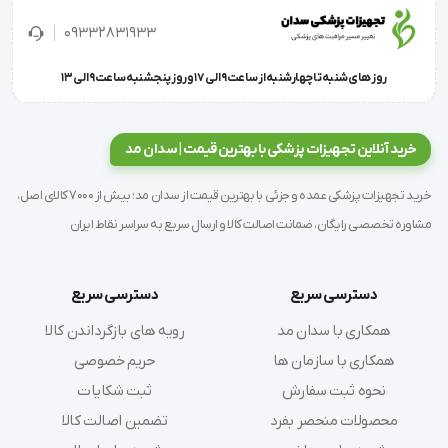
تضمین می‌کند.
09332831933
اگر به دنبال ابزاری دقیق، بادوام و استاندارد هستید، کورت زنان
روز های شنبه تا چهارشنبه از ساعت 9 الی 17 و روز پنجشنبه ساعت 9 الی 13
سایز 2 یا سایز 3 می‌تواند انتخاب مناسبی برای کلینیک یا
بخش زنان بیمارستان شما باشد.
خرید آنلاین تجهیزات پزشکی با بهترین قیمت | سدان مد
ویژگی و مشخصات فنی:
خرید تجهیزات پزشکی عمده و جزئی با بهترین قیمت از سدان مد؛ بیش از 7000 کالای اصل،
مشاوره تخصصی رایگان، ضمانت اصالت کالا و ارسال سریع به سراسر نقاط ایران
جنس بدنه: استیل ضد زنگ
نوک ابزار: حلقه‌ای صاف مناسب بیوپسی رحم
مدل: چکش‌خوار و سفت
دسترسی سریع
دسترسی سریع
دسته: استوانه‌ای ضخیم برای کنترل بهتر
همکاری با سدان مد
رویه های بازگرداندن کالا
ضدعفونی‌پذیر در اتوکلاو
همکاری با سازمان ها
حریم خصوصی
گارانتی: دو سال ضمانت
نحوه ثبت سفارش
ثبت شکایات
سایز: 00, 0, 1, 2, 3, 4, 5
محصولات منحصر بفرد
تضمین اصالت کالا