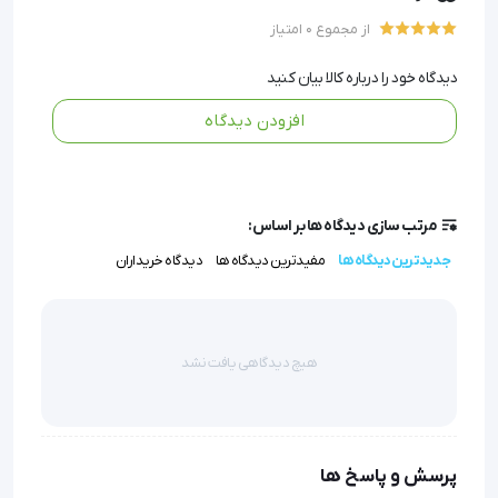
است و دوام، ایمنی و امکان ضدعفونی کامل را تضمین
از مجموع 0 امتیاز
می‌کند.
دیدگاه خود را درباره کالا بیان کنید
• موجود در سایزهای مختلف (00 تا 5) و دو مدل سفت و
افزودن دیدگاه
چکش‌خوار تا با شرایط آناتومیک متنوع بیماران سازگار باشد.
• گارانتی دو ساله نشان‌دهنده اعتماد به کیفیت و ماندگاری
مرتب سازی دیدگاه ها بر اساس:
این محصول است.
جدیدترین دیدگاه ها
مفیدترین دیدگاه ها
دیدگاه خریداران
کورت زنان انتخابی مطمئن برای کلینیک‌ها و بیمارستان‌ها
جهت انجام بیوپسی رحم با最高标准标准 کیفیت است.
هیچ دیدگاهی یافت نشد
کورت زنان
کورت زنان یکی از ابزارهای تخصصی در جراحی‌های زنان و
پرسش و پاسخ ها