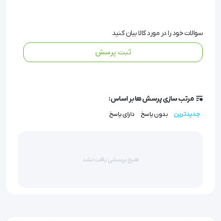
مامایی است که برای برداشت یا بیوپسی از بافت داخلی رحم
مورد استفاده قرار می‌گیرد.
سوالات خود را در مورد کالا بیان کنید
این ابزار با طراحی نوک حلقه‌ای صاف خود، امکان برش دقیق و
ثبت پرسش
برداشت بافت را برای پزشک فراهم می‌سازد.
دسته‌ی استوانه‌ای ضخیم کورت، تجربه‌ای ایمن و راحت در
مرتب سازی پرسش ها بر اساس:
کنترل ابزار هنگام مانور داخل رحم را فراهم می‌کند.
جدیدترین
بدون پاسخ
دارای پاسخ
کورت زنان در انواع سایزهای 00 تا 5 و در دو مدل سفت یا
چکش‌خوار طراحی شده تا متناسب با شرایط مختلف بیماران
هیچ پرسشی یافت نشد
مورد استفاده قرار گیرد.
این محصول از استیل ضدزنگ باکیفیت بالا تولید شده و کاملاً
قابل اتوکلاو است، بنابراین دوام بالا و ایمنی حین استفاده را