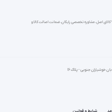
خرید تجهیزات پزشکی عمده و جزئی با بهترین قیمت از سدان مد؛ بیش از 7000 کالای اصل، مشاوره تخصصی رایگان، ضمانت اصالت کالا و
ان خوشیاران جنوبی - پلاک 16
مد
شرایط و قوانین