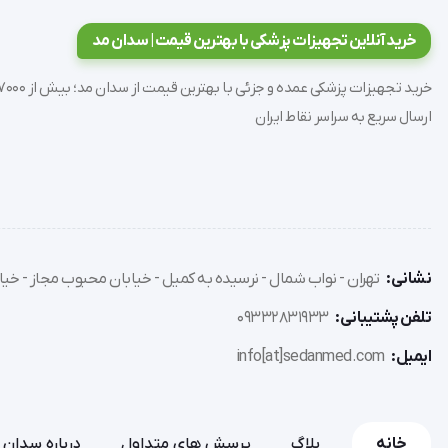
خرید آنلاین تجهیزات پزشکی با بهترین قیمت | سدان مد
ارسال سریع به سراسر نقاط ایران
نشانی:
تهران - نواب شمال - نرسیده به کمیل - خیابان محبوب مجاز - خیاب
تلفن پشتیبانی:
09332831933
ایمیل:
info[at]sedanmed.com
خانه
بلاگ
پرسش های متداول
درباره سدان 