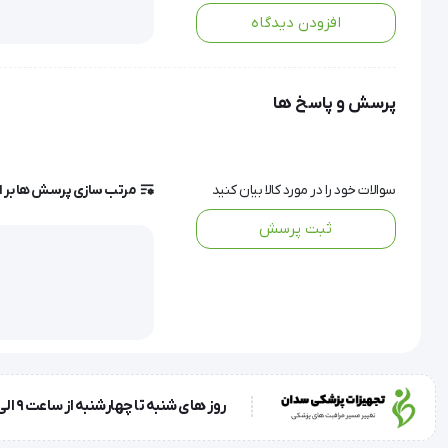
داشته باشند.
افزودن دیدگاه
استفاده از استیل ضدزنگ مرغوب، قابلیت ضدعفونی در اتوکلاو و نو
پرسش و پاسخ ها
کمترین آسیب ممکن میسر می‌کند.
ویژگی و مشخصات فنی:
سوالات خود را در مورد کالا بیان کنید
مرتب سازی پرسش ها بر 
ساخته شده از استیل ضد زنگ با کیفیت بالا
ثبت پرسش
قابلیت ضدعفونی شدن در اتوکلاو
دارای نوک‌های تیز و قلاب شده برای چسبندگی مطمئن
مکانیزم قفل ضامن‌دار برای تنظیم اندازه دهانه
دستگیره‌های انگشتری جهت کنترل بهتر
مناسب برای جراحی‌های سطحی و عمقی
سایز: ۱۴، ۱۶، ۱۸ و ۲۰ سانتی‌متر
روز های شنبه تا چهارشنبه از ساعت 9 الی 17 و روز پنجشنبه ساعت 9 الی 13
دارای ۲ سال گارانتی رسمی