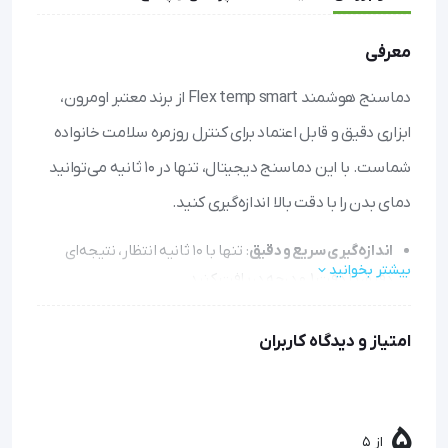
معرفی
دماسنج هوشمند Flex temp smart از برند معتبر اومرون،
ابزاری دقیق و قابل اعتماد برای کنترل روزمره سلامت خانواده
شماست. با این دماسنج دیجیتال، تنها در ۱۰ ثانیه می‌توانید
دمای بدن را با دقت بالا اندازه‌گیری کنید.
اندازه‌گیری سریع و دقیق
: تنها با ۱۰ ثانیه انتظار، نتیجه‌ای
بیشتر بخوانید
دقیق با دقت ۰.۱ درجه دریافت کنید.
استفاده آسان برای همه
: با طراحی سبک و سر گرد، قرارگیری
زیر زبان، زیر بغل یا دیگر نواحی بدن را راحت و بدون ناراحتی
امتیاز و دیدگاه کاربران
می‌کند.
هشدار خودکار
: در صورت تشخیص تب، دستگاه با بوق هشدار
شما را مطلع می‌سازد.
5
از 5
حافظه کاربردی
: آخرین نتیجه اندازه‌گیری به همراه تاریخ و