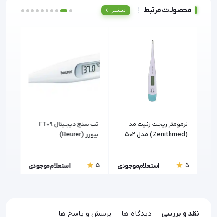
محصولات مرتبط
بیشتر
مد
ترمومتر ریجت زنیت مد
تب سنج دیجیتال FT09
ترمو
(Zenithmed) مدل 502
بیورر (Beurer)
مدل T15S جنیال (al
5
5
5
ودی
استعلام موجودی
استعلام موجودی
نقد و بررسی
دیدگاه ها
پرسش و پاسخ ها