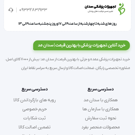
09332831933
گام شمار
روز های شنبه تا چهارشنبه از ساعت 9 الی 17 و روز پنجشنبه ساعت 9 الی 13
خرید آنلاین تجهیزات پزشکی با بهترین قیمت | سدان مد
و انواع ترازو دیجیتال حرفه ای میباشد.
خرید تجهیزات پزشکی عمده و جزئی با بهترین قیمت از سدان مد؛ بیش از 7000 کالای اصل،
مشاوره تخصصی رایگان، ضمانت اصالت کالا و ارسال سریع به سراسر نقاط ایران
کمپانی امرون در سال 2009 موفق به کسب عنوان پرفروش 
دسترسی سریع
دسترسی سریع
ترین فشارسنج جهان را از آن خود کرد که نشان دهنده 
همکاری با سدان مد
رویه های بازگرداندن کالا
دقت و کیفیت فوق العاده این برند معروف است.
همکاری با سازمان ها
حریم خصوصی
نحوه ثبت سفارش
ثبت شکایات
محصولات منحصر بفرد
تضمین اصالت کالا
این شرکت برای متخصصین این اطمینان را حاصل می‌کند 