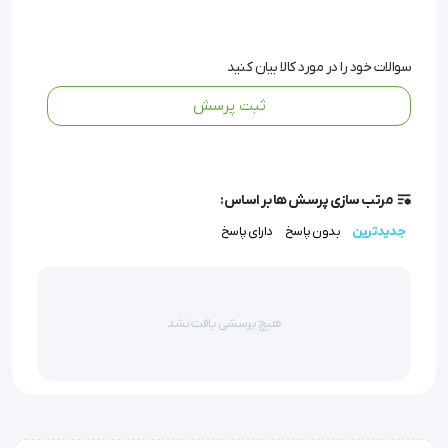
کمپانی یکی از پیشتازان در تولید فشارسنج های خانگی 
دماسنج ها و سایر تجهیزات پزشکی مانند:
سوالات خود را در مورد کالا بیان کنید
ثبت پرسش
دستگاه تست قند خون
مرتب سازی پرسش ها بر اساس:
جدیدترین
بدون پاسخ
دارای پاسخ
دستگاه سنجش چربی بدن
نیولایزرهای خانگی و بیمارستانی
هیچ پرسشی یافت نشد
الکتروکاردیوگراف ها
تب سنج