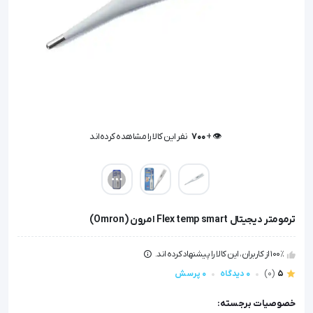
👁️ +
700
نفر این کالا را مشاهده کرده‌اند
👁️ +
700
نفر این کالا را مشاهده کرده‌اند
ترمومتر دیجیتال Flex temp smart امرون (Omron)
100٪ از کاربران، این کالا را پیشنهاد کرده اند.
5
(0)
0 دیدگاه
0 پرسش
خصوصیات برجسته: