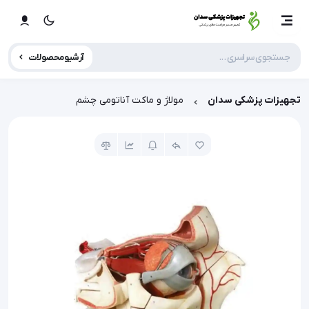
آرشیو محصولات
تجهیزات پزشکی سدان
مولاژ و ماکت آناتومی چشم