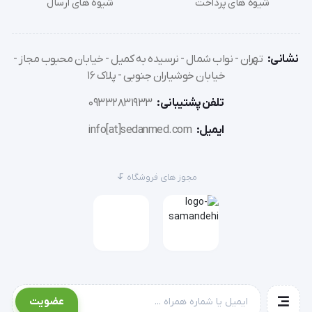
شیوه های پرداخت
شیوه های ارسال
نشانی:
تهران - نواب شمال - نرسیده به کمیل - خیابان محبوب مجاز -
خیابان خوشیاران جنوبی - پلاک 16
تلفن پشتیبانی:
09332831933
ایمیل:
info[at]sedanmed.com
مجوز های فروشگاه
عضویت