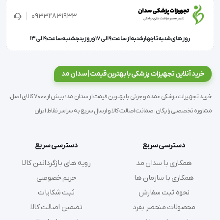
09332831933
روز های شنبه تا چهارشنبه از ساعت 9 الی 17 و روز پنجشنبه ساعت 9 الی 13
'  این مدل آناتومی از جنس PVC است و در ابعاد 42×32×28 
خرید آنلاین تجهیزات پزشکی با بهترین قیمت | سدان مد
سانتیمتر طراحی و تولید شده است.  در این محصول 97 موقعیت 
خرید تجهیزات پزشکی عمده و جزئی با بهترین قیمت از سدان مد؛ بیش از 7000 کالای اصل،
مختلف نمایش داده شده است.
مشاوره تخصصی رایگان، ضمانت اصالت کالا و ارسال سریع به سراسر نقاط ایران
دسترسی سریع
دسترسی سریع
همکاری با سدان مد
رویه های بازگرداندن کالا
همکاری با سازمان ها
حریم خصوصی
نحوه ثبت سفارش
ثبت شکایات
محصولات منحصر بفرد
تضمین اصالت کالا