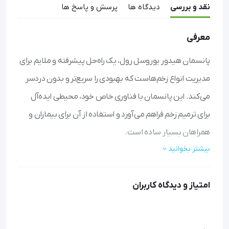
نقد و بررسی
دیدگاه ها
پرسش و پاسخ ها
معرفی
پانسمان هیدور یوروسل رول، یک راه‌حل پیشرفته و ملایم برای
مدیریت انواع زخم‌هاست که بهبودی را سریع‌تر و بدون دردسر
می‌کند. این پانسمان با فناوری خاص خود، محیطی ایده‌آل
برای ترمیم زخم فراهم می‌آورد و استفاده از آن برای بیماران و
همراهان بسیار ساده است.
بیشتر بخوانید
جذب فوق‌العاده:
ترشحات زخم را به طور مؤثر جذب و حفظ
می‌کند، از نشت و آلودگی جلوگیری کرده و پوست اطراف زخم را
امتیاز و دیدگاه کاربران
خشک و سالم نگه می‌دارد.
جدایش بدون درد:
با حفظ رطوبت مناسب، به آرامی از زخم
جدا می‌شود بدون اینکه به بافت‌های جدید و حساس آسیب
بزند یا باعث ناراحتی شود.