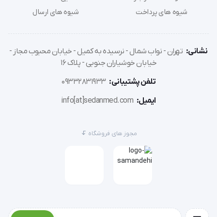
شیوه های پرداخت
شیوه های ارسال
زخم های پا
زخم بستر (مرحله II-IV)
نشانی:
تهران - نواب شمال - نرسیده به کمیل - خیابان محبوب مجاز -
خیابان خوشیاران جنوبی - پلاک 16
زخم های دیابتی
تلفن پشتیبانی:
09332831933
ایمیل:
info[at]sedanmed.com
زخم های حفرهای
مجوز های فروشگاه
زخم های جراحی
سوختگی های سطحی و جزئی
زخم های ناشی از جراحت