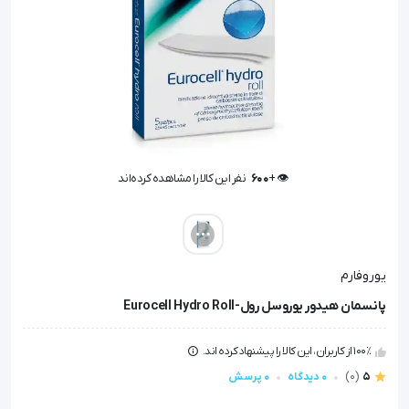
👁️ +
600
نفر این کالا را مشاهده کرده‌اند
👁️ +
600
نفر این کالا را مشاهده کرده‌اند
یوروفارم
پانسمان هیدور یوروسل رول-Eurocell Hydro Roll
100٪ از کاربران، این کالا را پیشنهاد کرده اند.
5
(0)
0 دیدگاه
0 پرسش