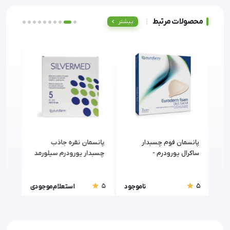
محصولات مرتبط
بیشتر
پانسمان فوم چسبدار
پانسمان نقره جاذب
پانس
ساکرال یورودرم -
چسبدار یورودرم سیلورمد
heel
(Euroderm Silvermed)
Euroderm foam plus
(Euroderm Foam Plus)
sacral
5
5
5
ودی
ناموجود
استعلام موجودی