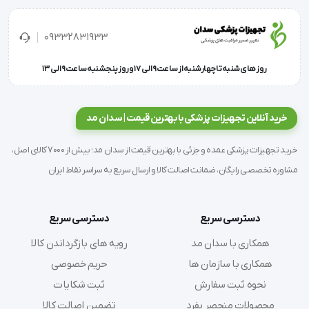
نیز کاربرد دارد.
09332831933
روز های شنبه تا چهارشنبه از ساعت 9 الی 17 و روز پنجشنبه ساعت 9 الی 13
پانسمان Eurocell hydro roll خونریزی جزئی در زخم های 
سطحی را نیز کنترل می کند.
خرید آنلاین تجهیزات پزشکی با بهترین قیمت | سدان مد
خرید تجهیزات پزشکی عمده و جزئی با بهترین قیمت از سدان مد؛ بیش از 7000 کالای اصل،
موارد مصرف
مشاوره تخصصی رایگان، ضمانت اصالت کالا و ارسال سریع به سراسر نقاط ایران
دسترسی سریع
دسترسی سریع
پانسمان هیدرو یوروسل برای درمان زخم های ذیل قابل 
همکاری با سدان مد
رویه های بازگرداندن کالا
استفاده است:
همکاری با سازمان ها
حریم خصوصی
نحوه ثبت سفارش
ثبت شکایات
محصولات منحصر بفرد
تضمین اصالت کالا