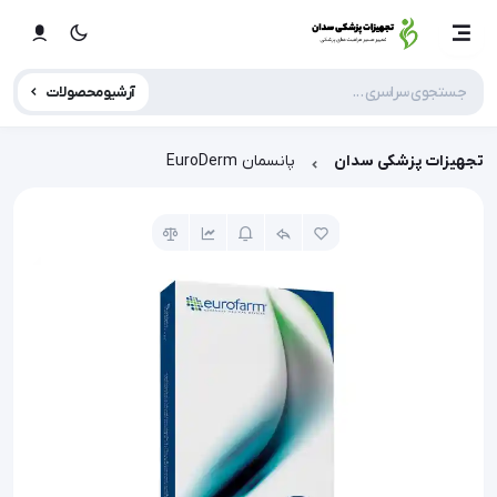
آرشیو محصولات
تجهیزات پزشکی سدان
پانسمان EuroDerm