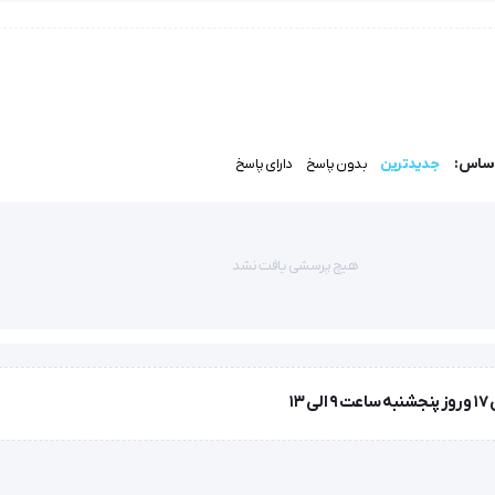
ترازو دیجیتال تشخیصی BD56 امسیگ (Emsig) با پشتیبانی از اندازه‌گیری وزن تا ۱۵۰ کیلوگرم و دقت ۱۰۰ گرم، به راحتی م
اساس:
جدیدترین
بدون پاسخ
دارای پاسخ
Emsig BD5 می‌توان به خاموشی خودکار برای صرفه‌جویی در انرژی، عملکرد لمسی پیشرفته، و کیفیت ساخت 
هیچ پرسشی یافت نشد
راه با ۲۴ ماه گارانتی معتبر عرضه می‌شود.
 هستند، این مدل از ترازو دیجیتال امسیگ یک انتخاب مطمئن و کاربردی 