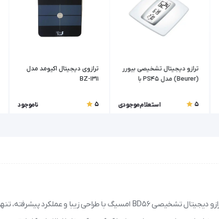
ترازو دیجیتال تشخیصی بیورر
ترازوی دیجیتال اکیومد مدل
(Beurer) مدل PS45 با
BZ-1311
قابلیت آنالیز بدن
5
5
استعلام موجودی
ناموجود
همیشه از وضعیت سلامت بدنتان با دقت و به روز مطلع باشید. ترازو دیجیتال تشخیصی BD56 امسیگ با طراحی زیبا و عملکرد 