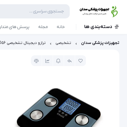
دسته‌بندی ها
خانه
مجله
پرسش های متداو
تجهیزات پزشکی سدان
تشخیصی
ترازو دیجیتال تشخیصی BD56 امسیگ (Emsig)