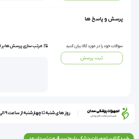
طراحی سطح شیشه‌ای باریک در کنار ابعاد ۳۰ در ۳۰ سانتی‌متر و ارتفاع تنها ۲۱ میلی‌متر، ظاهری شیک و کم‌جا به این ترازو بخشیده است.
پرسش و پاسخ ها
استخوان بدن شما را نیز ارزیابی کند.
سوالات خود را در مورد کالا بیان کنید
مرتب سازی پرسش ها بر 
از دیگر ویژگی‌های برجسته‌ی 6
ثبت پرسش
کرد.
این محصول با وجود تولید در چین، از استانداردهای بالای مهندسی آلمان بهره می‌برد و هم
برای افرادی که به دنبال پایش دقیق وضعیت سلامت بدن در خانه
روز های شنبه تا چهارشنبه از ساعت 9 الی 17 و روز پنجشنبه ساعت 9 الی 13
ویژگی و مشخصات فنی
برند: امسیگ (Emsig)
خرید آنلاین تجهیزات پزشکی با بهترین قیمت | سدان مد