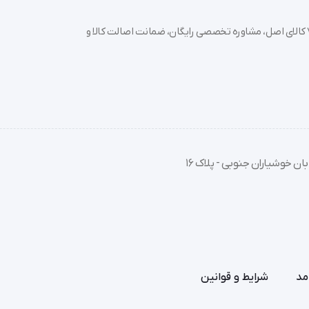
خرید تجهیزات پزشکی عمده و جزئی با بهترین قیمت از سدان مد؛ بیش از 7000 کالای اصل، مشاوره تخصصی رایگان، ضمانت اصالت کالا و
ان خوشیاران جنوبی - پلاک 16
مد
شرایط و قوانین