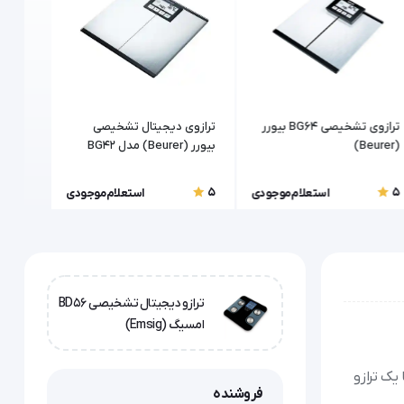
ترازوی تشخیصی BG64 بیورر
ترازوی دیجیتال تشخیصی
ترازوی
(Beurer)
بیورر (Beurer) مدل BG42
(آنالیز
5
5
5
استعلام موجودی
استعلام موجودی
ترازو دیجیتال تشخیصی BD56
امسیگ (Emsig)
پیشرفته، تنها یک ترازو
فروشنده