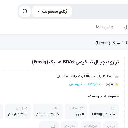
آرشیو محصولات
ل
تماس با ما
ترازو دیجیتال تشخیصی BD56 امسیگ (Emsig)
100٪ از کاربران، این کالا را پیشنهاد کرده اند.
5
(0)
0 دیدگاه
0 پرسش
خصوصیات برجسته:
برند:
کشور ساخت:
ابعاد:
تحمل وزن:
امسیگ | Emsig
آلمان
30*30 سانتی‌متر
تا 150 کیلوگرم
۰
گارانتی:
منبع تغذیه:
نمایشگر:
وزن: