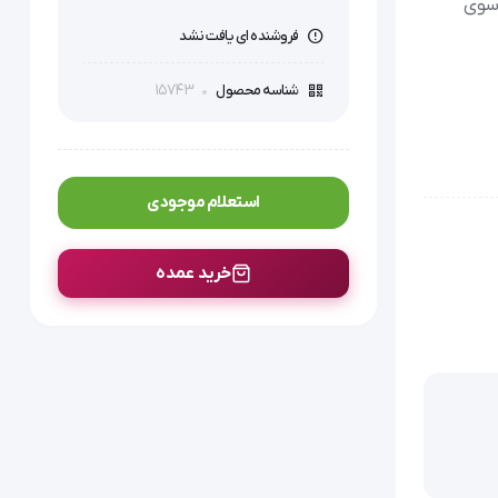
 سوی
فروشنده ای یافت نشد
15743
شناسه محصول
استعلام موجودی
خرید عمده
 و کاربرپسند،
ه‌ای