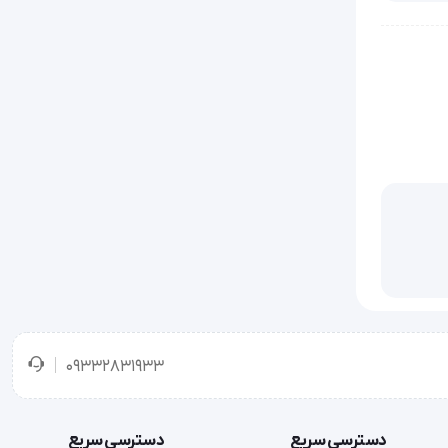
ی‌تواند چربی، آب، ماهیچه و
بالا اشاره
است.
09332831933
دسترسی سریع
دسترسی سریع