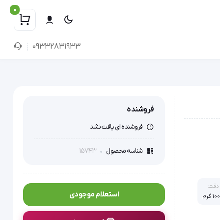
0
09332831933
فروشنده
فروشنده ای یافت نشد
15743
شناسه محصول
دقت:
استعلام موجودی
۱۰ گرم