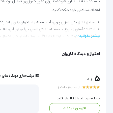
نیست؛ بلکه دستیاری هوشمند برای مدیریت وزن و تحلیل ترکیبات 
اهداف سلامتی خود حرکت کنید.
تحلیل کامل بدن: میزان چربی، آب، عضله و استخوان بدن را اندازه
استفاده آسان و سریع: با صفحه نمایش لمسی بزرگ و نور آبی، اطلاع
بیشتر بخوانید
طراحی باریک و شیک: با ارتفاع تنها ۲۱ میلی‌متر، فضای کمی اشغال می‌کند و در هر محیطی جلوه‌ای مدرن خواهد داشت.
صرفه‌جویی در انرژی: قابلیت خاموشی خودکار باعث می‌شود نگران 
کیفیت و اطمینان: با گارانتی ۲۴ ماهه و استانداردهای باکیفیت آلمانی، خریدی مطمئن را برای شما تضمین می‌کند.
امتیاز و دیدگاه کاربران
ترازو دیجیتال تشخیصی BD56 امسیگ (Emsig)
مرتب سازی دیدگاه ها بر 
5
از 5
از مجموع 0 امتیاز
این محصول می‌تواند انتخابی هوشمندانه برای شما باشد.
دیدگاه خود را درباره کالا بیان کنید
این ترازو با نمایشگر LCD رنگی آبی و عملکرد لمس
افزودن دیدگاه
فراهم می‌کند.