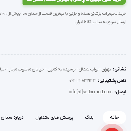
کشورساخت: آلمان
‌نمایشگر لمسی بزرگ با نور آبی و وضوح بالا
حداکثر ظرفیت وزن‌کشی: ۱۵۰ کیلوگرم
ارسال سریع به سراسر نقاط ایران
دقت اندازه‌گیری: ۱۰۰ گرم
سنجش ترکیبات بدن: چربی، آب، عضله و استخوان
ابعاد: ۳۰×۳۰ سانتی‌متر
ارتفاع: ۲۱ میلی‌متر
قابلیت خاموشی خودکار جهت صرفه‌جویی در انرژی
گارانتی ۲۴ ماهه
نشانی:
تهران - نواب شمال - نرسیده به کمیل - خیابان محبوب مجاز - خیاب
تلفن پشتیبانی:
09332831933
ایمیل:
info[at]sedanmed.com
خانه
بلاگ
پرسش های متداول
درباره سدان 