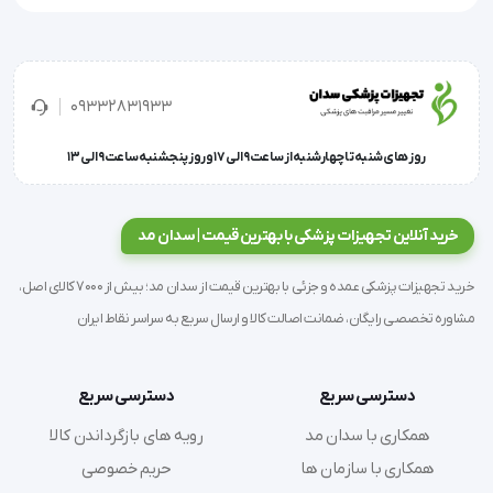
'  ترالی اورژانس آرا صنعت 950 ترالی اورژانس آرا صنعت 950 در 
اندازه های 5 و 3 کشو و همچنین دارای جایگاه کپسول اکسیژن، 
09332831933
جای میله سرم و کمد های قفل دار. از ویژگی
روز های شنبه تا چهارشنبه از ساعت 9 الی 17 و روز پنجشنبه ساعت 9 الی 13
خرید آنلاین تجهیزات پزشکی با بهترین قیمت | سدان مد
خرید تجهیزات پزشکی عمده و جزئی با بهترین قیمت از سدان مد؛ بیش از 7000 کالای اصل،
مشاوره تخصصی رایگان، ضمانت اصالت کالا و ارسال سریع به سراسر نقاط ایران
دسترسی سریع
دسترسی سریع
همکاری با سدان مد
رویه های بازگرداندن کالا
همکاری با سازمان ها
حریم خصوصی