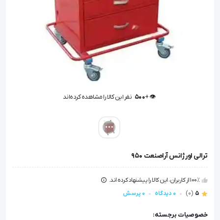
👁️ +
500
نفر این کالا را مشاهده کرده‌اند
👁️ +
500
نفر این کالا را مشاهده کرده‌اند
ترالی اورژانس آراصنعت 950
100٪ از کاربران، این کالا را پیشنهاد کرده اند.
5
(0)
0 دیدگاه
0 پرسش
خصوصیات برجسته: