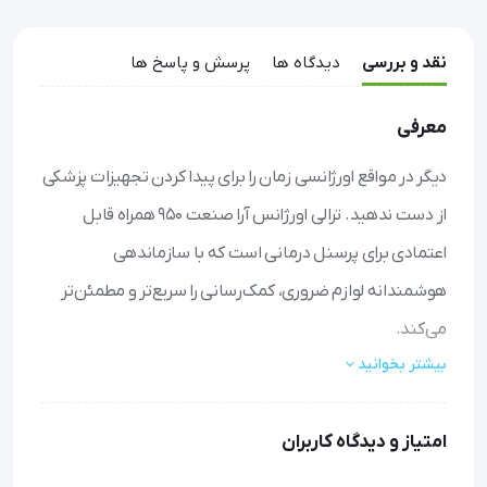
نقد و بررسی
دیدگاه ها
پرسش و پاسخ ها
معرفی
دیگر در مواقع اورژانسی زمان را برای پیدا کردن تجهیزات پزشکی
از دست ندهید. ترالی اورژانس آرا صنعت 950 همراه قابل
اعتمادی برای پرسنل درمانی است که با سازماندهی
هوشمندانه لوازم ضروری، کمک‌رسانی را سریع‌تر و مطمئن‌تر
می‌کند.
بیشتر بخوانید
سازماندهی ایده‌آل:
با کشوهای مختلف (در دو مدل ۳ و ۵
کشو) و محفظه‌های اختصاصی برای کپسول اکسیژن و میله
امتیاز و دیدگاه کاربران
سرم، همه وسایل مورد نیاز در دسترس و مرتب قرار می‌گیرند.
ایمنی و حریم خصوصی:
کمدهای قفل‌دار این ترالی اورژانس از