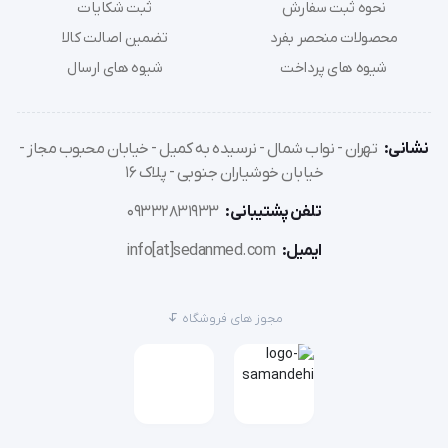
نحوه ثبت سفارش
ثبت شکایات
محصولات منحصر بفرد
تضمین اصالت کالا
شیوه های پرداخت
شیوه های ارسال
نشانی:
تهران - نواب شمال - نرسیده به کمیل - خیابان محبوب مجاز -
خیابان خوشیاران جنوبی - پلاک 16
تلفن پشتیبانی:
09332831933
ایمیل:
info[at]sedanmed.com
مجوز های فروشگاه