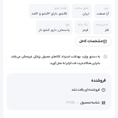
برند:
کشور ساخت:
تعداد کشو:
آرا صنعت
ایران
5کشو, دارای 3کشو و 2کمد
جنس بدنه:
رنگ بدنه:
نوع:
فلز
قرمز
پانسمان, دارو, کشو دار
مشخصات کامل
به دستور وزارت بهداشت استرداد کالاهای مصرفی پزشکی غیرممکن می‌باشد.
بنابراین هنگام خرید دقت لازم را به عمل آورید.
فروشنده
فروشنده ای یافت نشد
13595
شناسه محصول