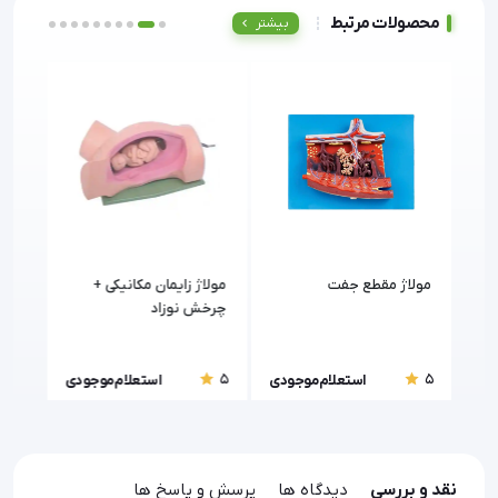
محصولات مرتبط
بیشتر
ن
مولاژ مقطع جفت
مولاژ زایمان مکانیکی +
مولا
چرخش نوزاد
گذاری A (مان
5
5
5
ودی
استعلام موجودی
استعلام موجودی
نقد و بررسی
دیدگاه ها
پرسش و پاسخ ها