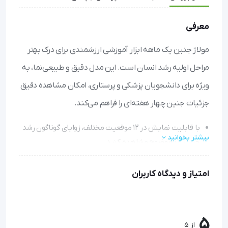
معرفی
مولاژ جنین یک ماهه ابزار آموزشی ارزشمندی برای درک بهتر
مراحل اولیه رشد انسان است. این مدل دقیق و طبیعی‌نما، به
ویژه برای دانشجویان پزشکی و پرستاری، امکان مشاهده دقیق
جزئیات جنین چهار هفته‌ای را فراهم می‌کند.
با قابلیت نمایش در ۱۲ موقعیت مختلف، زوایای گوناگون رشد
بیشتر بخوانید
جنین را به وضوح مشاهده کنید.
طراحی دقیق و اندازه طبیعی، درک بهتری از آناتومی جنین در
اختیار شما قرار می‌دهد.
امتیاز و دیدگاه کاربران
نصب شده روی پایه، امکان نمایش پایدار و بررسی آسان از
تمام جهات را فراهم می‌کند.
ساخته شده از PVC باکیفیت، بادوام و مناسب برای استفاده
5
از 5
طولانی‌مدت در محیط‌های آموزشی است.