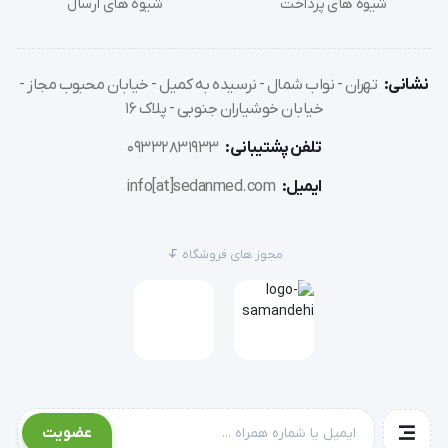
شیوه های پرداخت
شیوه های ارسال
نشانی:
تهران - نواب شمال - نرسیده به کمیل - خیابان محبوب مجاز -
خیابان خوشیاران جنوبی - پلاک 16
تلفن پشتیبانی:
09332831933
ایمیل:
info[at]sedanmed.com
مجوز های فروشگاه
عضویت