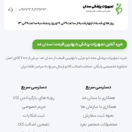
محصول نمایشگر جنین 4 هفته ای است و بر روی پایه نصب 
09332831933
شده است.
روز های شنبه تا چهارشنبه از ساعت 9 الی 17 و روز پنجشنبه ساعت 9 الی 13
خرید آنلاین تجهیزات پزشکی با بهترین قیمت | سدان مد
خرید تجهیزات پزشکی عمده و جزئی با بهترین قیمت از سدان مد؛ بیش از 7000 کالای اصل،
مشاوره تخصصی رایگان، ضمانت اصالت کالا و ارسال سریع به سراسر نقاط ایران
دسترسی سریع
دسترسی سریع
همکاری با سدان مد
رویه های بازگرداندن کالا
همکاری با سازمان ها
حریم خصوصی
نحوه ثبت سفارش
ثبت شکایات
محصولات منحصر بفرد
تضمین اصالت کالا