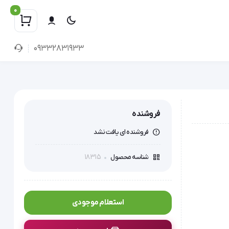
0
09332831933
فروشنده
فروشنده ای یافت نشد
18315
شناسه محصول
استعلام موجودی