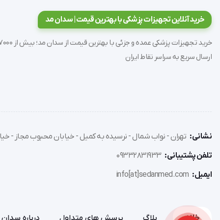
این ویژگی به کاهش خطرات ناشی از جریان برق در بدن بیمار کمک کرده و ایمنی عمل‌های
خرید آنلاین تجهیزات پزشکی با بهترین قیمت | سدان مد
ارسال سریع به سراسر نقاط ایران
انواع پلیت الکتروسرجیکال
پلیت‌های الکتروسرجیکال در دو نوع تک‌لبه و دو‌لبه تولید و عرضه می‌شوند.
نشانی:
تهران - نواب شمال - نرسیده به کمیل - خیابان محبوب مجاز - خیاب
تفاوت این دو نوع در میزان پوشش و توزیع جریان الکتریکی در 
تلفن پشتیبانی:
09332831933
ایمیل:
info[at]sedanmed.com
این پد‌ها معمولاً یک‌بار مصرف بوده و برای استفاده مجدد توصیه نمی‌شوند.
خانه
بلاگ
پرسش های متداول
درباره سدان 