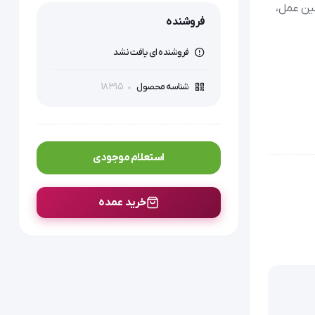
حین عمل،
فروشنده
فروشنده ای یافت نشد
18315
شناسه محصول
استعلام موجودی
نلاین
خرید عمده