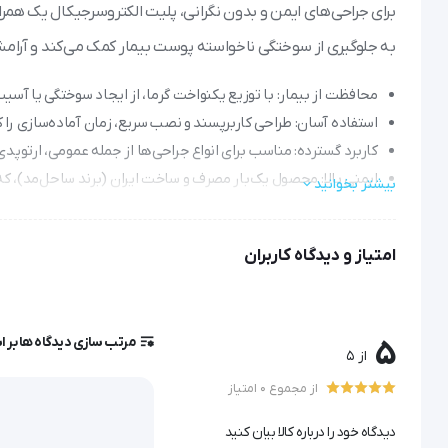
برای جراحی‌های ایمن و بدون نگرانی، پلیت الکتروسرجیکال یک همر
به جلوگیری از سوختگی ناخواسته پوست بیمار کمک می‌کند و آرامش خ
محافظت از بیمار: با توزیع یکنواخت گرما، از ایجاد سوختگی یا آس
استفاده آسان: طراحی کاربرپسند و نصب سریع، زمان آماده‌سازی را 
کاربرد گسترده: مناسب برای انواع جراحی‌ها از جمله عمومی، ارتوپدی،
ایمنی بالا: محصول یک‌بار مصرف و ساخت ایران (برند ساحل‌مد)، که
بیشتر بخوانید
صرفه‌جویی در زمان: کمک به تسریع فرآیند جراحی با کاهش زمان‌ها
امتیاز و دیدگاه کاربران
پلیت الکتروسرجیکال ساحل‌مد یک انتخاب هوشمند برای مراکز درمان
سدان مد با اطمینان خریداری کنید.
مرتب سازی دیدگاه ها بر 
5
از 5
از مجموع 0 امتیاز
پلیت (پد) الکتروسرجیکال
دیدگاه خود را درباره کالا بیان کنید