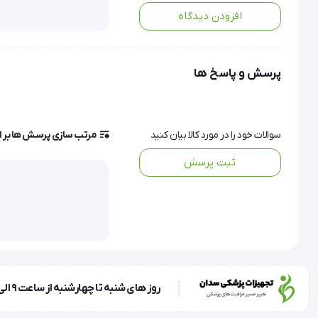
افزودن دیدگاه
پلیت (پد) الکتروسرجیکال به‌عنوان یک ابزار ضروری در اتاق‌های عمل بیمارستان‌ها و کلینیک‌ها شناخته شده است.
پرسش و پاسخ ها
این محصول نقش مهمی در جراحی‌های مدرن دارد و به منظور کنترل دقیق خونریزی و جریان الکتریسیته در حین عمل‌های جراحی به کار می‌رود.
سوالات خود را در مورد کالا بیان کنید
مرتب سازی پرسش ها بر 
اهمیت و کاربردهای پلیت الکتروسرجیکال
ثبت پرسش
پلیت الکتروسرجیکال به عنوان بخشی از سیستم‌های الکتروکوتر که نوعی ژنراتور بسامد رادیویی (RF) است، عمل می‌کند.
در این سیستم‌ها، پلیت وظیفه جذب جریان الکتریکی وارد شده به بدن بیمار و انتقال آن به دستگاه الکتروکوتر را دارد.
روز های شنبه تا چهارشنبه از ساعت 9 الی 17 و روز پنجشنبه ساعت 9 الی 13