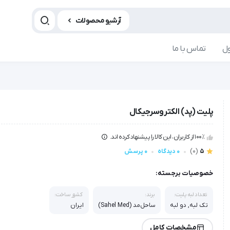
آرشیو محصولات
ل
تماس با ما
پلیت (پد) الکتروسرجیکال
100٪ از کاربران، این کالا را پیشنهاد کرده اند.
5
(0)
0 دیدگاه
0 پرسش
خصوصیات برجسته:
تعداد لبه پلیت:
برند:
کشور ساخت:
تک لبه, دو لبه
ساحل‌مد (Sahel Med)
ایران
مشخصات کامل