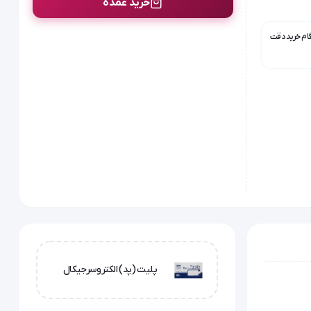
خرید عمده
گام خرید دقت
پلیت (پد) الکتروسرجیکال