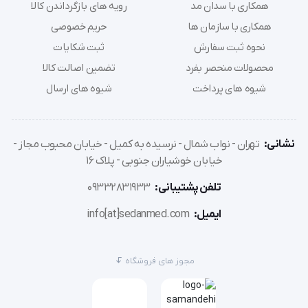
همکاری با سدان مد
رویه های بازگرداندن کالا
همکاری با سازمان ها
حریم خصوصی
پاگرد مورد نیاز:
 110*160 سانتیمتر
نحوه ثبت سفارش
ثبت شکایات
محصولات منحصر بفرد
تضمین اصالت کالا
پیمایش:
 100 طبقه (1600 پله)
شیوه های پرداخت
شیوه های ارسال
میزان صدا:
 کمتر از 50 دسی بل
نشانی:
تهران - نواب شمال - نرسیده به کمیل - خیابان محبوب مجاز -
خیابان خوشیاران جنوبی - پلاک 16
ترمز اتومات الکترومغناطیس موتور
تلفن پشتیبانی:
09332831933
کمربند و ترمز چرخ‌های عقب
ایمیل:
info[at]sedanmed.com
سرعت پیمایش:
 80 سانت در ثانیه
مجوز های فروشگاه
اندازه چرخ جلو:
 7 سانتیمتر