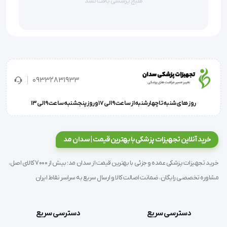
هیچ پرسشی یافت نشد
مشخصات فنی
09332831933
وزن:
 45 کیلوگرم
روز های شنبه تا چهارشنبه از ساعت 9 الی 17 و روز پنجشنبه ساعت 9 الی 13
ابعاد:
 110 × 57 × 34 سانتیمتر
خرید آنلاین تجهیزات پزشکی با بهترین قیمت | سدان مد
نوع باتری:
 لیتیومی
خرید تجهیزات پزشکی عمده و جزئی با بهترین قیمت از سدان مد؛ بیش از 7000 کالای اصل،
مشاوره تخصصی رایگان، ضمانت اصالت کالا و ارسال سریع به سراسر نقاط ایران
وزن خالص:
 30 کیلوگرم
دسترسی سریع
دسترسی سریع
زاویه پیمایش پله:
 40 درجه