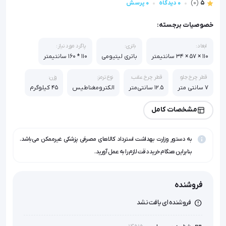
5
(0)
0 دیدگاه
0 پرسش
خصوصیات برجسته:
ابعاد:
باتری:
پاگرد مورد نیاز:
110 × 57 × 34 سانتیمتر
باتری لیتیومی
110 * 160 سانتیمتر
قطر چرخ جلو:
قطر چرخ عقب:
نوع ترمز:
وزن:
7 سانتی متر
12.5 سانتی‌متر
الکترومغناطیس
45 کیلوگرم
وزن خالص:
مشخصات کامل
30 کیلوگرم
به دستور وزارت بهداشت استرداد کالاهای مصرفی پزشکی غیرممکن می‌باشد.
بنابراین هنگام خرید دقت لازم را به عمل آورید.
فروشنده
فروشنده ای یافت نشد