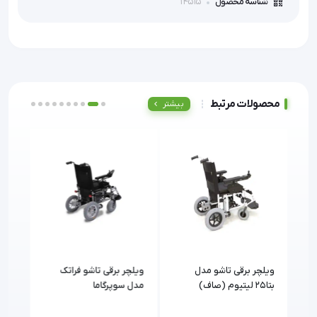
14515
شناسه محصول
محصولات مرتبط
بیشتر
ویلچر برقی تاشو مدل
ویلچر برقی تاشو فراتک
ویلچ
بتا25 لیتیوم (صاف)
مدل سوپرگاما
دایانگ 