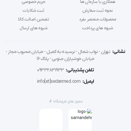
همکاری با سازمان ها
حریم خصوصی
ساخته شده از استیل ضد زنگ با کیفیت بالا
نحوه ثبت سفارش
ثبت شکایات
دارای نوک‌های دو زاویه‌ای برای دسترسی بهتر به
محصولات منحصر بفرد
تضمین اصالت کالا
شیوه های پرداخت
شیوه های ارسال
اندام‌ها
قابلیت ضدعفونی کامل در اتوکلاو
نشانی:
تهران - نواب شمال - نرسیده به کمیل - خیابان محبوب مجاز -
خیابان خوشیاران جنوبی - پلاک 16
طراحی ارگونومیک با دسته‌های انگشتی برای کنترل
دقیق
تلفن پشتیبانی:
09332831933
ایمیل:
info[at]sedanmed.com
دارای لبه‌های صاف برای جلوگیری از آسیب به بافت نرم
مناسب برای بستن عروق، حالب و لگن کلیه
مجوز های فروشگاه
دارای ضامن قفل شونده برای کاهش خستگی
سایز: ۱۶ سانتی‌متر, ۱۸ سانتی‌متر, ۲۴ سانتی‌متر