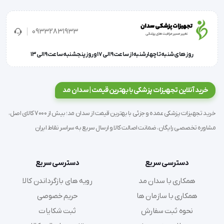
با خرید این محصول، شما ابزاری حرفه‌ای، مقاوم و خوش‌دست
09332831933
در اختیار دارید که برای سال‌ها همراه مطمئن شما در مسیر
زیبایی خواهد بود.
روز های شنبه تا چهارشنبه از ساعت 9 الی 17 و روز پنجشنبه ساعت 9 الی 13
ویژگی و مشخصات فنی:
خرید آنلاین تجهیزات پزشکی با بهترین قیمت | سدان مد
ساخته شده از استیل ضد زنگ با دوام بالا
خرید تجهیزات پزشکی عمده و جزئی با بهترین قیمت از سدان مد؛ بیش از 7000 کالای اصل،
قابلیت استریل کامل در اتوکلاو
مشاوره تخصصی رایگان، ضمانت اصالت کالا و ارسال سریع به سراسر نقاط ایران
دارای دو سال گارانتی معتبر
مناسب برای کاشت با روش‌های مختلف FUE/FUT
عرضه در مدل‌های متنوع برای نیازهای گوناگون
دسترسی سریع
دسترسی سریع
همکاری با سدان مد
رویه های بازگرداندن کالا
همکاری با سازمان ها
حریم خصوصی
نحوه ثبت سفارش
ثبت شکایات