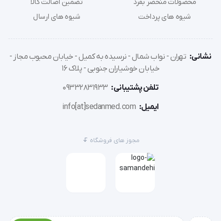
محصولات منحصر بفرد
تضمین اصالت کالا
شیوه های پرداخت
شیوه های ارسال
نشانی:
تهران - نواب شمال - نرسیده به کمیل - خیابان محبوب مجاز -
خیابان خوشیاران جنوبی - پلاک 16
تلفن پشتیبانی:
09332831933
ایمیل:
info[at]sedanmed.com
مجوز های فروشگاه