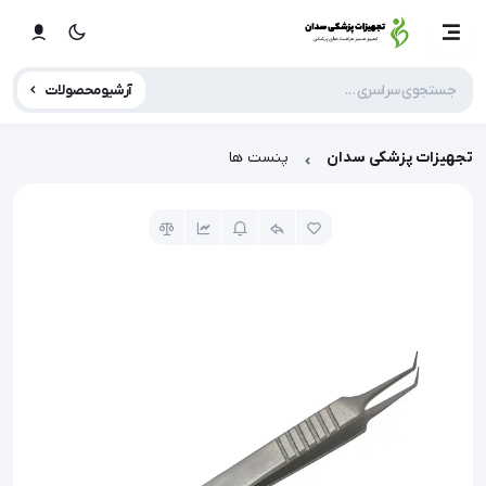
آرشیو محصولات
تجهیزات پزشکی سدان
پنست ها