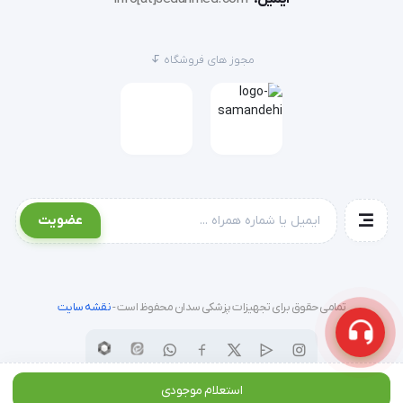
دستورالعمل استفاده (ویژه کادر درمان)
مجوز های فروشگاه
توجه: لوله‌گذاری تراشه یک پروسه پزشکی تخصصی است که
تنها باید توسط پزشک متخصص بیهوشی، طب اورژانس یا
تکنسین‌های بیهوشی مجرب انجام شود.
انتخاب سایز:
سایز لوله را بر اساس سن و جثه بیمار انتخاب
کنید. کاف را پیش از استفاده جهت اطمینان از عدم نشتی
تست نمایید.
عضویت
پوزیشن‌دهی:
بیمار را در وضعیت Sniffing قرار دهید (مگر در
موارد منع مصرف مانند آسیب گردنی).
لارنگوسکوپی:
با استفاده از لارنگوسکوپ، مسیر دید مستقیم
تمامی حقوق برای تجهیزات پزشکی سدان محفوظ است -
نقشه سایت
به تارها (Vocal Cords) ایجاد کنید.
عبور لوله:
لوله تراشه را به آرامی از بین تارهای صوتی عبور
دهید تا زمانی که کاف از تارها بگذرد.
استعلام موجودی
پر کردن کاف:
با استفاده از سرنگ، کاف را از طریق شیر یکطرفه