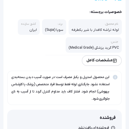
خصوصیات برجسته:
نام محصول:
برند:
کشور سازنده:
لوله تراشه کافدار با شیر یکطرفه
سوپا (Supa)
ایران
جنس:
PVC گرید پزشکی (Medical Grade)
نوع کاف:
مشخصات کامل
کم‌فشار با حجم بالا (High Volume Low Pressure)
این محصول استریل و یکبار مصرف است؛ در صورت آسیب دیدن بسته‌بندی
نوع اتصال:
استریلیزاسیون:
استاندارد 15 میلی‌متری
گاز اتیلن اکساید
استفاده نشود. جایگذاری لوله فقط توسط افراد متخصص (پزشک یا کارشناس
بیهوشی) انجام شود. فشار کاف باید مداوم کنترل گردد تا از آسیب به نای
ویژگی خاص:
جلوگیری شود.
دارای شیر یکطرفه جهت حفظ فشار کاف
فروشنده
فروشنده ای یافت نشد