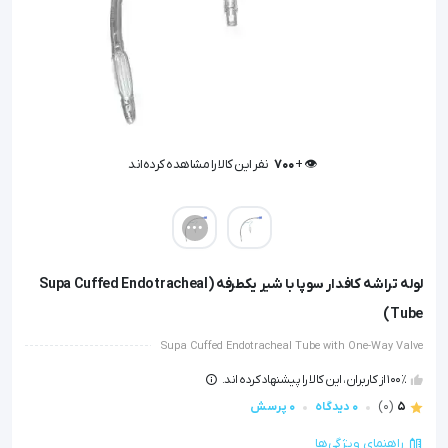
👁️ +
700
نفر این کالا را مشاهده کرده‌اند
👁️ +
700
نفر این کالا را مشاهده کرده‌اند
لوله تراشه کافدار سوپا با شیر یکطرفه (Supa Cuffed Endotracheal
Tube)
Supa Cuffed Endotracheal Tube with One-Way Valve
100٪ از کاربران، این کالا را پیشنهاد کرده اند.
5
(0)
0 دیدگاه
0 پرسش
راهنمای ویژگی‌ها