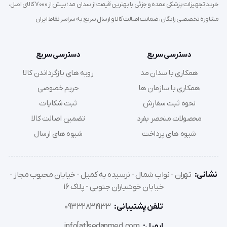
بافت نای وارد نشود.
خرید تجهیزات پزشکی عمده و جزئی با بهترین قیمت از سدان مد؛ بیش از 7000 کالای اصل،
مشاوره تخصصی رایگان، ضمانت اصالت کالا و ارسال سریع به سراسر نقاط ایران
کاربردهای بالینی
دسترسی سریع
دسترسی سریع
استفاده از این تجهیز مصرفی پزشکی محدود به اتاق عمل
همکاری با سدان مد
رویه های بازگرداندن کالا
نبوده و در طیف وسیعی از موقعیت‌های درمانی کاربرد دارد:
همکاری با سازمان ها
حریم خصوصی
بیهوشی عمومی:
برای بیمارانی که جهت جراحی نیاز به
نحوه ثبت سفارش
ثبت شکایات
شل‌کننده‌های عضلانی و تهویه مکانیکی دارند.
محصولات منحصر بفرد
تضمین اصالت کالا
بخش مراقبت‌های ویژه (ICU):
جهت حمایت تنفسی
شیوه های پرداخت
شیوه های ارسال
طولانی‌مدت در بیماران با نارسایی تنفسی حاد (ARDS) یا کما.
اورژانس و احیاء (CPR):
برقراری سریع راه هوایی مطمئن در
بیماران دچار ایست قلبی-تنفسی.
نشانی:
تهران - نواب شمال - نرسیده به کمیل - خیابان محبوب مجاز -
خیابان خوشیاران جنوبی - پلاک 16
جلوگیری از آسپیراسیون:
در بیمارانی که رفلکس بلع یا سرفه
خود را از دست داده‌اند.
تلفن پشتیبانی:
09332831933
ایمیل:
info[at]sedanmed.com