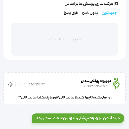
مرتب سازی پرسش ها بر اساس:
جدیدترین
بدون پاسخ
دارای پاسخ
ویژگی‌های برجسته محصول:
جنس سازگار با بافت (Biocompatible):
استفاده از PVC
هیچ پرسشی یافت نشد
فاقد لاتکس (Latex Free) و نرم‌کننده‌های مجاز، خطر
واکنش‌های آلرژیک و تحریک بافتی را به حداقل رسانده است.
شیر یکطرفه اطمینان‌بخش:
این محصول مجهز به یک شیر
یکطرفه (One-way Valve) بر روی بالن پایلوت است که از عدم
تخلیه ناگهانی هوای کاف اطمینان حاصل می‌کند و فشار
استاندارد را حفظ می‌نماید.
09332831933
نشانگرهای عمق:
تعبیه نشانه‌های دقیق بر روی بدنه لوله به
پزشک کمک می‌کند تا موقعیت دقیق قرارگیری لوله در نای را
روز های شنبه تا چهارشنبه از ساعت 9 الی 17 و روز پنجشنبه ساعت 9 الی 13
کنترل کند.
نوک نرم و آتروماتیک:
طراحی انتهای لوله به گونه‌ای است که
خرید آنلاین تجهیزات پزشکی با بهترین قیمت | سدان مد
هنگام لوله‌گذاری (Intubation) آسیبی به تارهای صوتی و