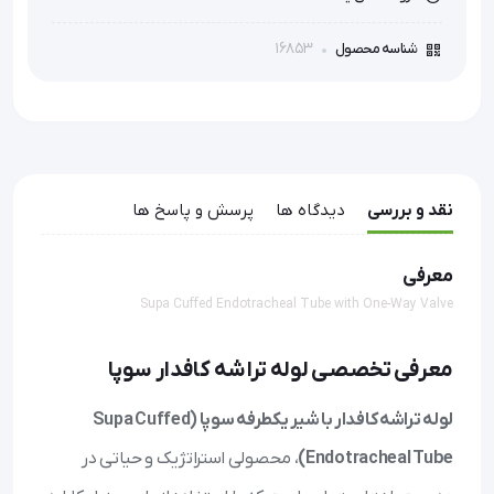
16853
شناسه محصول
نقد و بررسی
دیدگاه ها
پرسش و پاسخ ها
معرفی
Supa Cuffed Endotracheal Tube with One-Way Valve
معرفی تخصصی لوله تراشه کافدار سوپا
لوله تراشه کافدار با شیر یکطرفه سوپا (Supa Cuffed
Endotracheal Tube)
، محصولی استراتژیک و حیاتی در