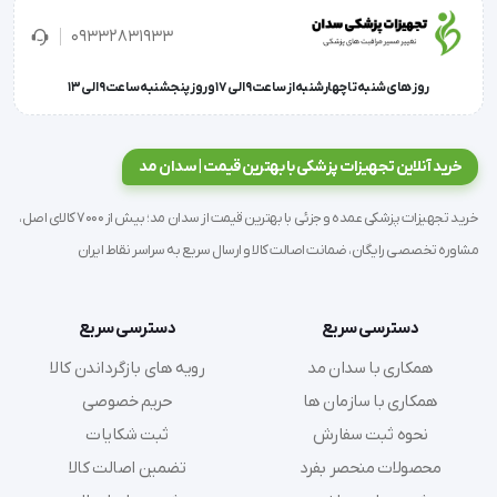
مطمئن برای جراحان حرفه‌ای محسوب می‌شود.
09332831933
روز های شنبه تا چهارشنبه از ساعت 9 الی 17 و روز پنجشنبه ساعت 9 الی 13
ویژگی و مشخصات فنی
ساخته شده از استیل ضد زنگ
خرید آنلاین تجهیزات پزشکی با بهترین قیمت | سدان مد
دارای قابلیت اتوکلاو و ضدعفونی آسان
وجود شیار در دسته برای فیکس شدن بهتر در دست
خرید تجهیزات پزشکی عمده و جزئی با بهترین قیمت از سدان مد؛ بیش از 7000 کالای اصل،
مناسب برای ثابت نگه داشتن پارچه شان و گرفتن
مشاوره تخصصی رایگان، ضمانت اصالت کالا و ارسال سریع به سراسر نقاط ایران
استخوان‌های ظریف
دارای دو سال گارانتی
دسترسی سریع
دسترسی سریع
سایز : 14 سانتی‌متر, 18 سانتی‌متر, 20 سانتی‌متر
همکاری با سدان مد
رویه های بازگرداندن کالا
همکاری با سازمان ها
حریم خصوصی
نحوه ثبت سفارش
ثبت شکایات
محصولات منحصر بفرد
تضمین اصالت کالا