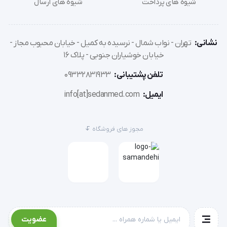
شیوه های پرداخت
شیوه های ارسال
نشانی:
تهران - نواب شمال - نرسیده به کمیل - خیابان محبوب مجاز -
خیابان خوشیاران جنوبی - پلاک 16
تلفن پشتیبانی:
09332831933
ایمیل:
info[at]sedanmed.com
مجوز های فروشگاه
عضویت