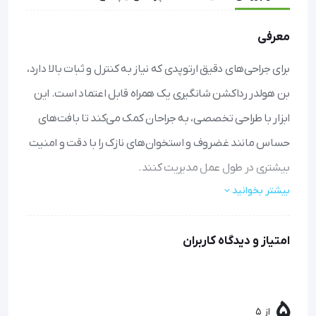
معرفی
برای جراحی‌های دقیق ارتوپدی که نیاز به کنترل و ثبات بالا دارد،
بن هولدر رداکشن شانگیری یک همراه قابل اعتماد است. این
ابزار با طراحی تخصصی، به جراحان کمک می‌کند تا بافت‌های
حساس مانند غضروف و استخوان‌های نازک را با دقت و امنیت
بیشتری در طول عمل مدیریت کنند.
بیشتر بخوانید
ثبات و کنترل فوق‌العاده:
شیارهای عمیق روی فک‌ها امکان
چفت شدن محکم و بدون لغزش روی استخوان را فراهم
امتیاز و دیدگاه کاربران
می‌کنند، که دقت جراح را افزایش می‌دهد.
طرازی ارگونومیک و ایمن:
دسته دارای شیارهای مخصوص
است تا در دست جراح کاملاً فیکس شود و از خستگی یا لیز
خوردن در حین عمل جلوگیری کند.
5
از 5