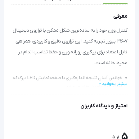
معرفی
کنترل وزن خود را به ساده‌ترین شکل ممکن با ترازوی دیجیتال
PS07 بیورر تجربه کنید. این ترازوی دقیق و کاربردی، همراهی
قابل اعتماد برای پیگیری روزانه وزن و حفظ تناسب اندام در
محیط خانه است.
خواندن آسان نتیجه اندازه‌گیری با صفحه‌نمایش LED بزرگ که
بیشتر بخوانید
اعداد را به وضوح نشان می‌دهد
استفاده بی‌دغدغه با قابلیت روشن‌ شدن فقط با یک ضربه پا و
خاموش‌شدن خودکار پس از استفاده
امتیاز و دیدگاه کاربران
تنظیم واحد اندازه‌گیری مورد نظر با امکان نمایش وزن به سه
شکل کیلوگرم، پوند و استون
سازگاری برای تمام اعضای خانواده با قابلیت اندازه‌گیری وزن از
5
از 5
۱۰۰ گرم تا ۱۵۰ کیلوگرم