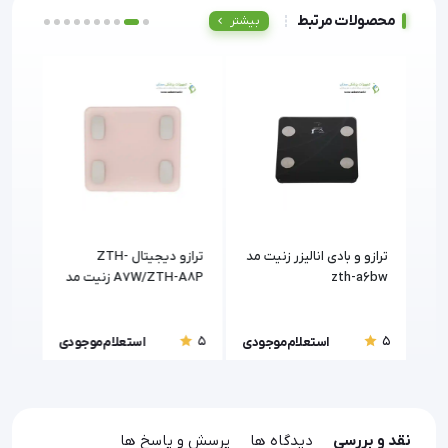
محصولات مرتبط
بیشتر
ترازو و بادی انالیزر زنیت مد
ترازو دیجیتال ZTH-
تراز
zth-a6bw
A7W/ZTH-A8P زنیت مد
(Beurer)
5
5
5
ودی
استعلام موجودی
استعلام موجودی
نقد و بررسی
دیدگاه ها
پرسش و پاسخ ها