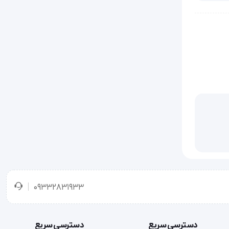
بان سنج با
 کاربرد
ی است که قصد
09332831933
دسترسی سریع
دسترسی سریع