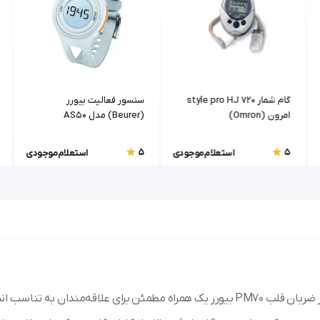
گام شمار style pro HJ 720
سنسور فعالیت بیورر
امرون (Omron)
(Beurer) مدل AS50
5
5
استعلام موجودی
استعلام موجودی
همیشه در حین ورزش از وضعیت قلب خود با خبر باشید. نمایشگر ضربان قلب PM70 بیورر یک همراه مطمئن برای علاقه‌مندان به تنا