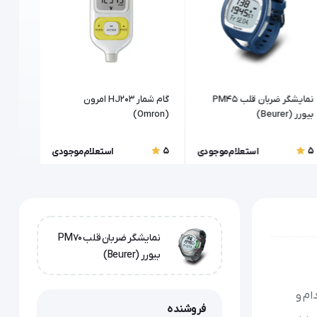
نمایشگر ضربان قلب PM45
گام شمار HJ203 امرون
بیورر (Beurer)
(Omron)
(Omron)
5
5
5
استعلام موجودی
استعلام موجودی
نمایشگر ضربان قلب PM70
بیورر (Beurer)
سب اندام و
فروشنده