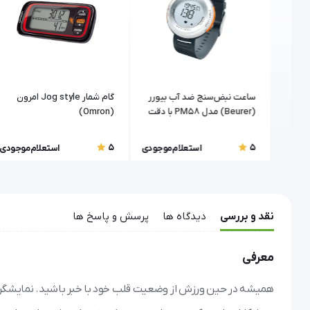
ن
ساعت نبض‌سنج ضد آب بیورر
گام شمار Jog style امرون
(Beurer) مدل PM58 با دقت
(Omron)
ECG
5
5
موجودی
استعلام موجودی
استعلام موجودی
نقد و بررسی
دیدگاه ها
پرسش و پاسخ ها
معرفی