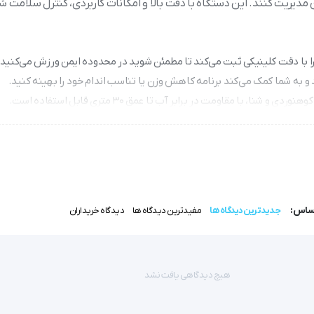
دیریت کنند. این دستگاه با دقت بالا و امکانات کاربردی، کنترل سلامت شما
و به شما کمک می‌کند برنامه کاهش وزن یا تناسب اندام خود را بهینه کنید.
 شنا، با مقاومت در برابر آب تا عمق ۳۰ متری قابل استفاده است.
لیسم و آمادگی جسمانی شما را ارزیابی می‌کند.
ال به کامپیوتر برای تحلیل داده‌ها با نرم‌افزار اختصاصی.
ایشگر ضربان قلب PM70 بیورر
اساس:
جدیدترین دیدگاه ها
مفیدترین دیدگاه ها
دیدگاه خریداران
که می تواند حداکثر میزان ضربان قلب را هنگام ورزش يا انجام فعالیت ه
هیچ دیدگاهی یافت نشد
سنین و شرایط فیزیکی مختلف بسیار حیاتی است. هنگام انجام ورزش های د
کی ، کاهش وزن و ریکاوری بعد از عمل،استفاده از ضربان سنج های قلب ت