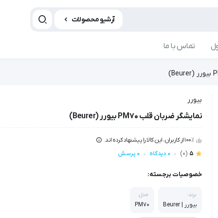
آرشیو محصولات
ل
تماس با ما
بیورر
نمایشگر ضربان قلب PM70 بیورر (Beurer)
100٪ از کاربران، این کالا را پیشنهاد کرده اند.
5
(0)
0 دیدگاه
0 پرسش
خصوصیات برجسته:
برند:
مدل:
بیورر | Beurer
PM70