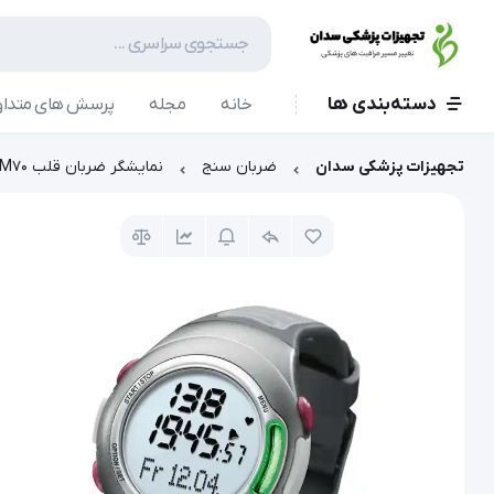
دسته‌بندی ها
خانه
مجله
پرسش های متداو
تجهیزات پزشکی سدان
ضربان سنج
نمایشگر ضربان قلب PM70 بیورر (Beurer)