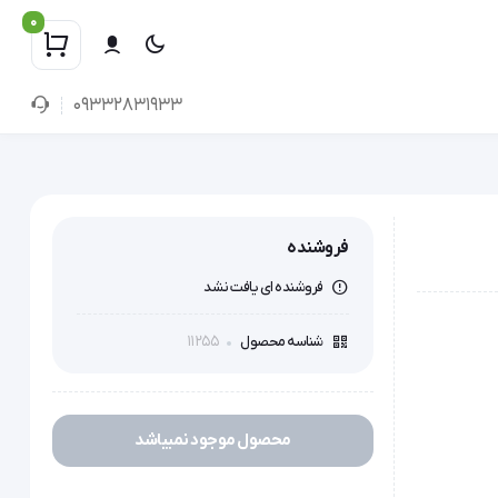
0
09332831933
فروشنده
فروشنده ای یافت نشد
11255
شناسه محصول
محصول موجود نمیباشد