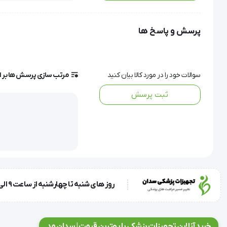
گردد.
پرسش و پاسخ ها
نمایشگر ضربان قلب PM70 Beurer ان
کیفیت و پر کاربرد هستند.
سوالات خود را در مورد کالا بیان کنید
مرتب سازی پرسش ها بر 
نمایشگر ضربان قلب PM70 بیورر
ثبت پرسش
این ضربان سنج انتخابی مناسب برای اندازه‌گیری و سنجش میزا
هستند.
این دستگاه میزان ضربا
سنجش و بررسی متابولیسم بدن ‌خود را دارند.
روز های شنبه تا چهارشنبه از ساعت 9 الی 17 و روز پنجشنبه ساعت 9 الی 13
ضربان سنج PM70 مجهز به تست سلامتی است که برای افرادی که به ورزش روزانه می‌پردازند، خیلی کارامد است و دارای قابلیت های ذیل است:
خرید آنلاین تجهیزات پزشکی با بهترین قیمت | سدان مد
کرونومتر