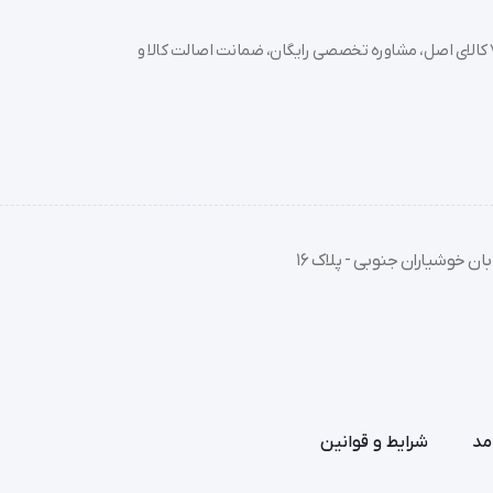
خرید تجهیزات پزشکی عمده و جزئی با بهترین قیمت از سدان مد؛ بیش از 7000 کالای اصل، مشاوره تخصصی رایگان، ضمانت اصالت کالا و
ای سنجش و اندازه گیری میزان ضربان قلب است که امکان اندازه‌گیری یا ثبت ضربان قلب ر
ان خوشیاران جنوبی - پلاک 16
مد
شرایط و قوانین