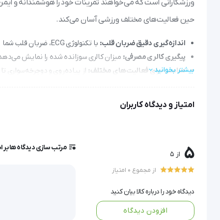
ورزشکارانی است که می‌خواهند تمرینات خود را هوشمندانه و ایمن م
حین فعالیت‌های مختلف ورزشی آسان می‌کند.
اندازه‌گیری دقیق ضربان قلب:
با تکنولوژی ECG، ضربان قلب شما را با دقت کلینیکی ثبت می‌کند تا مطمئن شوید در محدوده ایمن ورزش می‌کنید.
پیگیری کالری مصرفی:
میزان کالری سوزانده شده را نمایش می‌دهد 
بیشتر بخوانید
مناسب برای فعالیت‌های مختلف:
از پیاده‌روی و دوچرخه‌سواری تا کوهنوردی و
تست سلامتی و تناسب اندام:
با ویژگی‌های تحلیلگر، وضعیت متابو
کاربرد آسان و همه‌جانبه:
دارای کرونومتر، ساعت، تاریخ و امکان اتص
امتیاز و دیدگاه کاربران
خرید،قیمت و ویژگی های نم
مرتب سازی دیدگاه ها بر 
5
از 5
نمایشگر ضربان قلب
PM70 بیورر
ساخت شرکت بیورر آلمان است 
از مجموع 0 امتیاز
در طی مدت زمان طولانی ثبت کند.
دیدگاه خود را درباره کالا بیان کنید
اطلاع از میزان ضربان قلب برای افراد مختلف و ورزشکاران در 
افزودن دیدگاه
پیاده روی ،حفظ تناسب اندام، دوچرخه سواری، کوه نوردی، اس