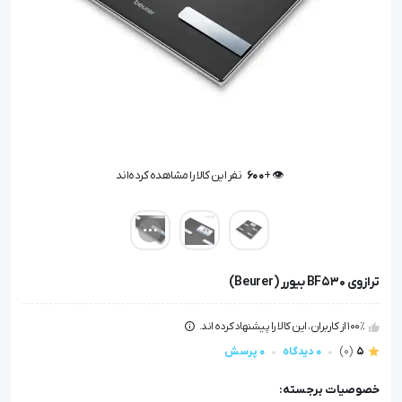
👁️ +
600
نفر این کالا را مشاهده کرده‌اند
👁️ +
600
نفر این کالا را مشاهده کرده‌اند
ترازوی BF530 بیورر (Beurer)
100٪ از کاربران، این کالا را پیشنهاد کرده اند.
5
(0)
0 دیدگاه
0 پرسش
خصوصیات برجسته: