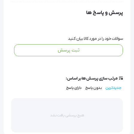
ساخت شرکت Beurer آلمان است که به جهت اندازه گیری
پرسش و پاسخ ها
وزن و بررسی شاخص های سلامتی بدن استفاده می
شود.
سوالات خود را در مورد کالا بیان کنید
امروز همزمان با کاهش وقت و کاهش تحرک فرد، میزان
ثبت پرسش
شیوع چاقی در بین افراد افزایش یافته است. داشتن وزن
ایده آل و حفظ تناسب اندام از مهمترین مسایلی است که
هر فردی به آن می اندیشد. از فاکتورهای مهم سلامتی می
مرتب سازی پرسش ها بر اساس:
توان به داشتن وزن ایده آل و تناسب اندام اشاره نمود، چرا
جدیدترین
بدون پاسخ
دارای پاسخ
که تناسب اندام و کنترل مداوم وزن نقش مهمی را در
سلامتی جسمی افراد داراست. در گذشته به جهت اندازه
هیچ پرسشی یافت نشد
گیری وزن از از ترازو استفاده می کردند اما با پیشرفت
تکنولوژی، ترازوها قابلیت‌های ویژه ای را دارا هستند و