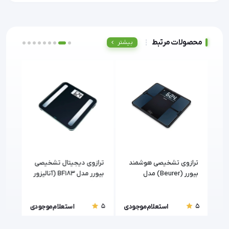
محصولات مرتبط
بیشتر
ترازوی تشخیصی هوشمند
ترازوی دیجیتال تشخیصی
بیورر (Beurer) مدل
بیورر مدل BF183 (آنالیزور
(Beurer)
BF915 با آنالیز کامل بدن
بدن)
5
5
5
ودی
استعلام موجودی
استعلام موجودی