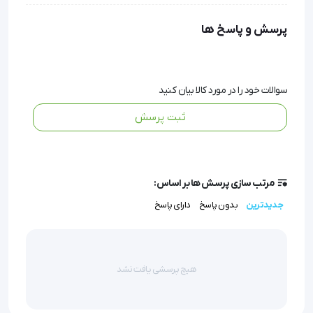
زمینه کنترل فشار خون و ضربان قلب داراد.
پرسش و پاسخ ها
فشارسنج مچی ديجيتال بیورر (beurer)
مدل BC30
سوالات خود را در مورد کالا بیان کنید
فشارسنج ديجيتال مچی BC30
ساخت شرکت beurer
ثبت پرسش
آلمان است که کاربرد بسیاری در زمینه کنترل فشار خون و
ضربان قلب داراد.
مرتب سازی پرسش ها بر اساس:
فشارسنج BC30 امکان اندازه گیری راحت فشار خون و
جدیدترین
بدون پاسخ
دارای پاسخ
ضربان قلب را فراهم می کند.
صفحه نمایش LCD بزرگ این دستگاه امکان نمایش واضح
اطلاعات و گزارشات را فراهم می کند.
هیچ پرسشی یافت نشد
تعداد اطلاعات ثبت شده در حافظه، طبقه بندی WHO،
نشان گر تعویض باتری و نشان گر خطا، فشار سیستولیک،
فشار دیاستولیک، علامت نبض، علامت نامنظم قلب، تاریخ