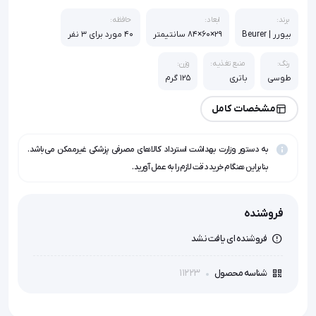
برند:
ابعاد:
حافظه:
بیورر | Beurer
29×60×84 سانتیمتر
40 مورد برای 3 نفر
رنگ:
منبع تغذیه:
وزن:
طوسی
باتری
125 گرم
مشخصات کامل
به دستور وزارت بهداشت استرداد کالاهای مصرفی پزشکی غیرممکن می‌باشد.
بنابراین هنگام خرید دقت لازم را به عمل آورید.
فروشنده
فروشنده ای یافت نشد
11223
شناسه محصول