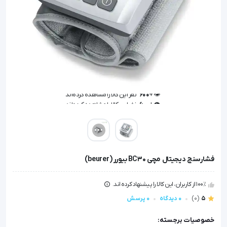
👁️ +
600
نفر این کالا را مشاهده کرده‌اند
👁️ +
600
نفر این کالا را مشاهده کرده‌اند
فشارسنج ديجيتال مچی BC30 بیورر (beurer)
100٪ از کاربران، این کالا را پیشنهاد کرده اند.
5
(0)
0 دیدگاه
0 پرسش
خصوصیات برجسته: