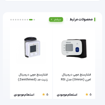
محصولات مرتبط
بیشتر
دو
فشارسنج مچی دیجیتال
فشارسنج مچی دیجیتال
فشار
امرن (Omron) مدل RS1
زنیت مد (Zenithmed)
RS2 امرون (Omron
دل LD-
مدل LD-735
5
5
5
ودی
استعلام موجودی
استعلام موجودی