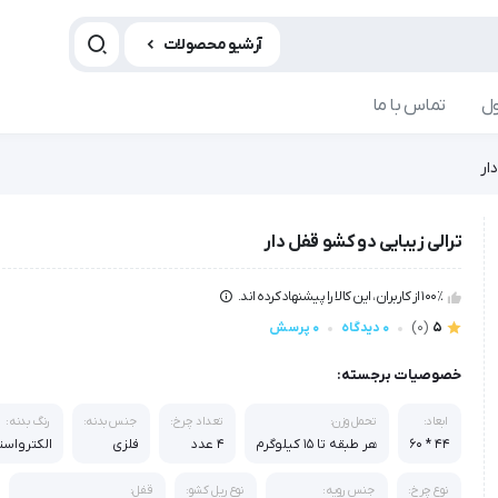
آرشیو محصولات
ل
تماس با ما
ار
ترالی زیبایی دو کشو قفل دار
100٪ از کاربران، این کالا را پیشنهاد کرده اند.
5
(0)
0 دیدگاه
0 پرسش
خصوصیات برجسته:
ابعاد:
تحمل وزن:
تعداد چرخ:
جنس بدنه:
رنگ بدنه:
۴۴ * ۶۰
هر طبقه تا 15 کیلوگرم
4 عدد
فلزی
الکترواست
نوع چرخ:
جنس رویه:
نوع ریل کشو:
قفل: