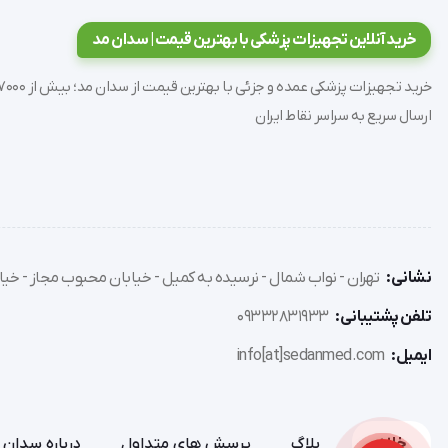
نوع چرخ: فلزی
خرید آنلاین تجهیزات پزشکی با بهترین قیمت | سدان مد
جنس رویه: پلیمر فشرده ABS
قفل: هردو کشو قفل دار است
نوع ریل کشو: فلزی
ارسال سریع به سراسر نقاط ایران
با قابلیت تنظیم ارتفاع و تغییر رنگ اختصاصی، می‌توانید این ترال
ترالی زیبایی دو کشو قفل دار، با قیمتی مناسب و امکاناتی حرفه‌ای
نشانی:
تهران - نواب شمال - نرسیده به کمیل - خیابان محبوب مجاز - خیاب
تلفن پشتیبانی:
09332831933
ایمیل:
info[at]sedanmed.com
خانه
بلاگ
پرسش های متداول
درباره سدان 