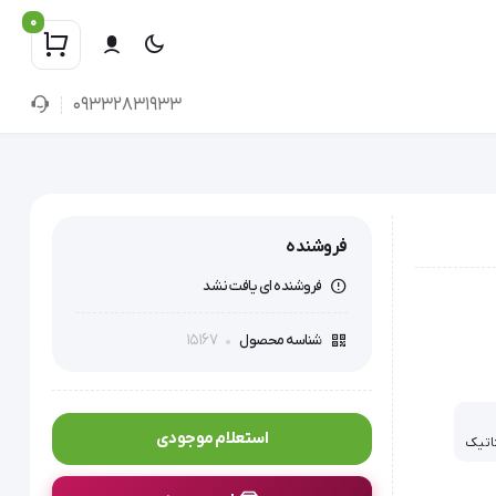
0
09332831933
فروشنده
فروشنده ای یافت نشد
15167
شناسه محصول
استعلام موجودی
اتیک