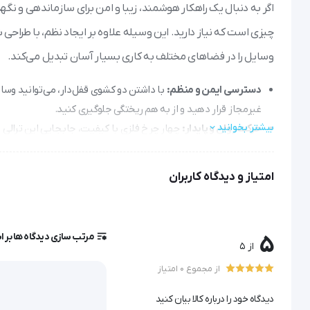
اگر به دنبال یک راهکار هوشمند، زیبا و امن برای سازماندهی و نگهدا
چیزی است که نیاز دارید. این وسیله علاوه بر ایجاد نظم، با طر
وسایل را در فضاهای مختلف به کاری بسیار آسان تبدیل می‌کند.
دسترسی ایمن و منظم:
با داشتن دو کشوی قفل‌دار، می‌توانید وسا
غیرمجاز قرار دهید و از به هم ریختگی جلوگیری کنید.
بیشتر بخوانید
حرکت روان و پایدار:
چهار چرخ فلزی با کیفیت، جابجایی این ترالی را
کردن و حمل وسایل سنگین بی‌نیاز می‌کند.
مقاوم و بادوام:
بدنه و رویه مقاوم این ترالی در برابر خط و خش، ضر
امتیاز و دیدگاه کاربران
رسید.
ترالی زیبایی دو کشو قفل دار
مرتب سازی دیدگاه ها بر 
5
از 5
اگر به دنبال یک ترالی حرفه‌ای و باکیفیت هستید که هم کاربردی با
از مجموع 0 امتیاز
برای شما است.
دیدگاه خود را درباره کالا بیان کنید