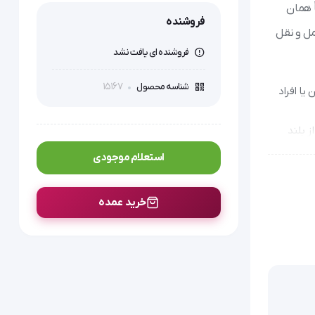
ً همان
فروشنده
مل و نقل
فروشنده ای یافت نشد
15167
شناسه محصول
یا افراد
ز بلند
استعلام موجودی
 خواهد
خرید عمده
ترین گزینه