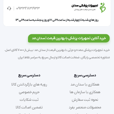
09332831933
سازگار با انواع ونتيلاتورهاي نوزاد و قابل اتصال به انواع 
ونتيلاتورها با استفاده از كانكتورهاي مختص هر دستگاه
روز های شنبه تا چهارشنبه از ساعت 9 الی 17 و روز پنجشنبه ساعت 9 الی 13
خرید آنلاین تجهیزات پزشکی با بهترین قیمت | سدان مد
داراي دو نوع با چمبر و بدون چمبر
خرید تجهیزات پزشکی عمده و جزئی با بهترین قیمت از سدان مد؛ بیش از 7000 کالای اصل،
مشاوره تخصصی رایگان، ضمانت اصالت کالا و ارسال سریع به سراسر نقاط ایران
برای مشاهده محصولات مشابه ست ونتیلاتور نوزاد 
میتوانید به پیج 
اینستاگرام
 ما مراجعه فرمایید.
دسترسی سریع
دسترسی سریع
همکاری با سدان مد
رویه های بازگرداندن کالا
همکاری با سازمان ها
حریم خصوصی
نحوه ثبت سفارش
ثبت شکایات
'  ست ونتیلاتور نوزاد مسير تنفسي مجهز به سيستم حفظ دما و 
محصولات منحصر بفرد
تضمین اصالت کالا
رطوبت به نوزاد (چمبر رطوبت‌ساز و هيت واير)، تعبيه لوله مقاوم 