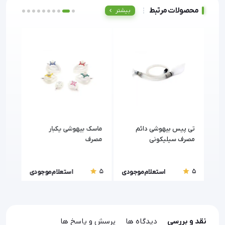
محصولات مرتبط
بیشتر
تی پيس بيهوشی دائم
ماسک بیهوشی یکبار
ست ل
مصرف سيليكونی
مصرف
(مپلسون A )
5
5
5
ودی
استعلام موجودی
استعلام موجودی
نقد و بررسی
دیدگاه ها
پرسش و پاسخ ها