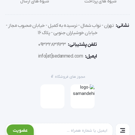
شیوه های پرداخت
شیوه های ارسال
در مسير داراي هيت‌واير مشخص شدن مسيرهاي
نشانی:
تهران - نواب شمال - نرسیده به کمیل - خیابان محبوب مجاز -
خیابان خوشیاران جنوبی - پلاک 16
تلفن پشتیبانی:
09332831933
ایمیل:
info[at]sedanmed.com
مجوز های فروشگاه
عضویت