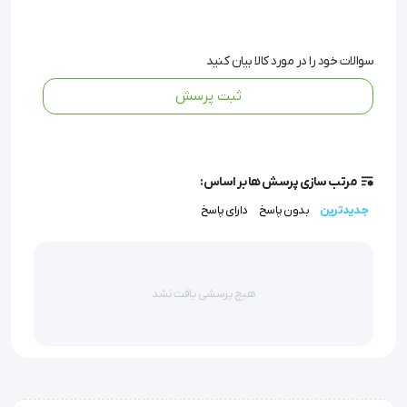
تعبيه واترتراپ در مسير بازدم به منطور جمع آوري مايعات 
و ترشحات داخل لوله
سوالات خود را در مورد کالا بیان کنید
ثبت پرسش
تهيه شده از EVA گريد پزشكي به منظور به حداقل 
رساندن وزن كالا
مرتب سازی پرسش ها بر اساس:
جدیدترین
بدون پاسخ
دارای پاسخ
ساخته شده از مواد قابل اتساع و سبك
هیچ پرسشی یافت نشد
داراي رابط تبديل كابل هموديفاير ست‌هاي دائم‌مصرف به 
يكبارمصرف