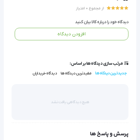
ساختار سبک و قابل اتساع، قرارگیری و حرکات نوزاد را محدود
از مجموع 0 امتیاز
نکرده و استفاده طولانی‌مدت را بدون ناراحتی ممکن می‌کند.
دیدگاه خود را درباره کالا بیان کنید
سازگاری با انواع ونتیلاتورهای نوزاد، این اطمینان را به شما
افزودن دیدگاه
می‌دهد که در هر شرایطی می‌توانید از این ست استفاده کنید.
ست ونتیلاتور نوزاد
 مسير تنفسي مجهز به سيستم حفظ 
مرتب سازی دیدگاه ها بر اساس:
جدیدترین دیدگاه ها
مفیدترین دیدگاه ها
دیدگاه خریداران
دما و رطوبت به نوزاد (چمبر رطوبت‌ساز و هيت واير)، 
تعبيه لوله مقاوم در مسير داراي هيت‌واير
هیچ دیدگاهی یافت نشد
مشخص شدن مسيرهاي دم و بازدم بيمار با دو رنگ آبي و 
سفيد
پرسش و پاسخ ها