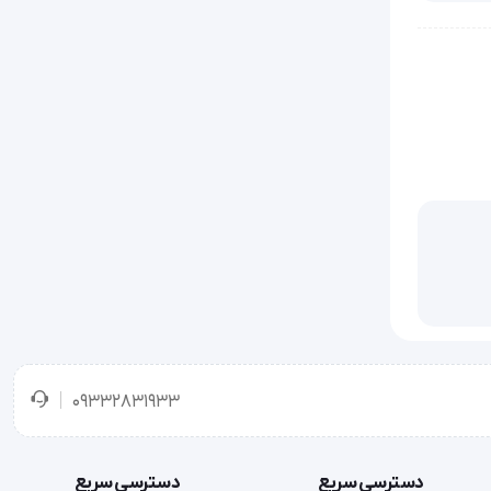
جربه‌ی تزریقی
09332831933
دسترسی سریع
دسترسی سریع