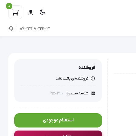
0
09332831933
فروشنده
فروشنده ای یافت نشد
19503
شناسه محصول
استعلام موجودی