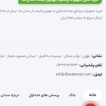
سازگاری با استانداردهای بین‌المللی ISO
ارسال سریع به سراسر نقاط ایران
نشانی:
تهران - نواب شمال - نرسیده به کمیل - خیابان محبوب مجاز - خیاب
تلفن پشتیبانی:
09332831933
ایمیل:
info[at]sedanmed.com
خانه
بلاگ
پرسش های متداول
درباره سدان 