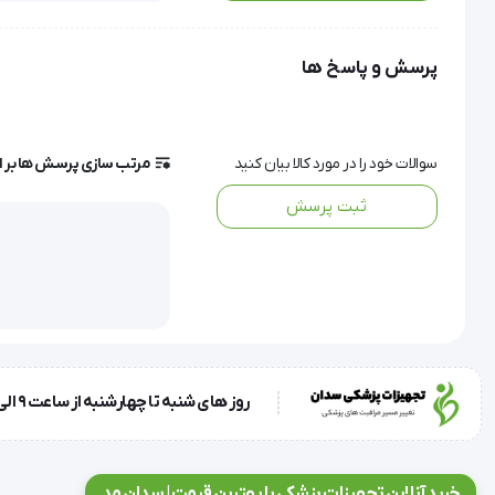
اتصال آسان به انواع سرنگ‌ها و کیفیت ساخت بالا، از ویژگی‌هایی هستند که این سرسوزن آوا گیج
پرسش و پاسخ ها
روان و کم‌درد را نیز برای بیمار فراهم می‌سازد.
سوالات خود را در مورد کالا بیان کنید
مرتب سازی پرسش ها بر 
این محصول ایرانی در بسته‌بندی کاملاً بهداشتی و 10 عددی عرضه می‌شود و برای مصارف تک‌بار و جلوگیری از استفاده مجدد کاملاً ایده‌آل است.
ثبت پرسش
ویژگی و مشخصات فنی:
برند: آوا | Ava
کشور سازنده: ایران
نوع: سرسوزن تزریقی یکبار مصرف
قطر سرسوزن: 0.7 میلی‌متر
روز های شنبه تا چهارشنبه از ساعت 9 الی 17 و روز پنجشنبه ساعت 9 الی 13
گیج: 22
قابلیت اتصال: قابل اتصال به انواع سرنگ‌ها
بسته‌بندی: 10 عدد, 100 عدد
خرید آنلاین تجهیزات پزشکی با بهترین قیمت | سدان مد