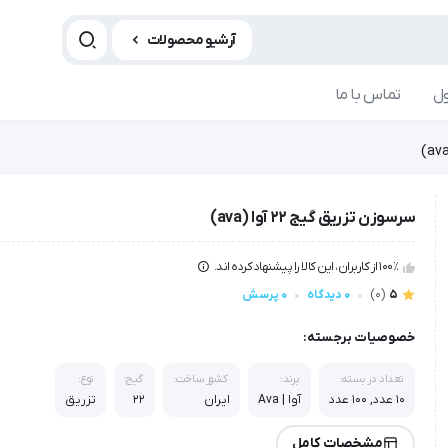
آرشیو محصولات
ل
تماس با ما
سرسوزن تزریق گیج 22 آوا (ava)
100٪ از کاربران، این کالا را پیشنهاد کرده اند.
5
(0)
0 دیدگاه
0 پرسش
خصوصیات برجسته:
تعداد در بسته:
برند:
کشور ساخت:
گیج:
نوع:
10 عدد, 100 عدد
آوا | Ava
ایران
22
تزریق
مشخصات کامل