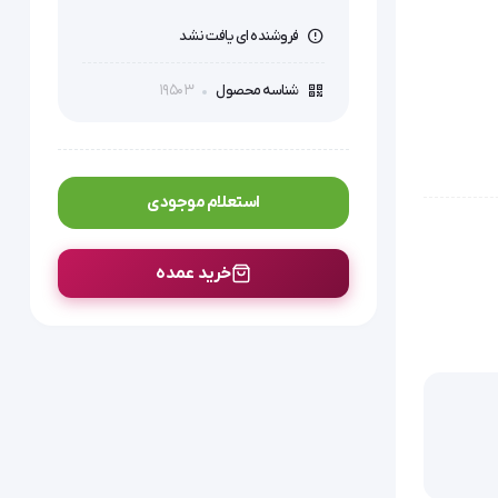
فروشنده ای یافت نشد
19503
شناسه محصول
استعلام موجودی
خرید عمده
،
سیار مناسب