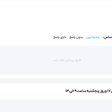
 22 را در میان گزینه‌های بازار برجسته می‌کنند.
با توجه به رعایت اصول استریل‌سازی و طراحی دقیق، سرسوزن تزریق گیج 22 آوا (ava) نه تنها از بروز آلودگی جلوگیری می‌کند، بلکه ت
اساس:
جدیدترین
بدون پاسخ
دارای پاسخ
هیچ پرسشی یافت نشد