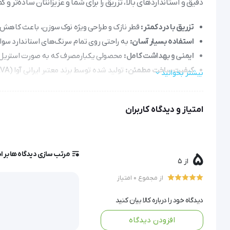
دقیق و استانداردهای بالا، تزریق را برای شما و عزیزانتان ساده‌تر و 
تزریق با درد کمتر:
قطر نازک و طراحی ویژه نوک سوزن، باعث کاهش د
استفاده بسیار آسان:
به راحتی روی تمام سرنگ‌های استاندارد سوار
ایمنی و بهداشت کامل:
محصولی یکبارمصرف که به صورت استریل ارائ
کیفیت ساخت مطمئن:
تولید شده توسط برند معتبر ایرانی آوا (AVA) مطابق با استانداردهای جهانی، برای اطمینان خاطر شما.
بیشتر بخوانید
سرسوزن تزریق گیج 22 آوا انتخابی هوشمندانه برای مراقبت‌های بهداشتی روزمره است.
امتیاز و دیدگاه کاربران
سرسوزن تزریق گیج 22 آوا (ava)
مرتب سازی دیدگاه ها بر 
5
از 5
درمانگاهی و بیمارستانی است.
از مجموع 0 امتیاز
دیدگاه خود را درباره کالا بیان کنید
این محصو
می‌سازد.
افزودن دیدگاه