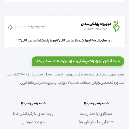
متخصصینی طراحی شده است که به دقت، کیفیت و
راحتی بیمار اهمیت می‌دهند.
09332831933
طراحی نوآورانه این محصول با در نظر گرفتن اصول
روز های شنبه تا چهارشنبه از ساعت 9 الی 17 و روز پنجشنبه ساعت 9 الی 13
ارگونومی و کاربرد بالینی، آن را به یکی از محبوب‌ترین
گزینه‌ها در مراکز زیبایی، پوست و مو تبدیل کرده است.
خرید آنلاین تجهیزات پزشکی با بهترین قیمت | سدان مد
ویژگی و مشخصات فنی:
خرید تجهیزات پزشکی عمده و جزئی با بهترین قیمت از سدان مد؛ بیش از 7000 کالای اصل،
مشاوره تخصصی رایگان، ضمانت اصالت کالا و ارسال سریع به سراسر نقاط ایران
برند: آوا (ava)
کشورساخت: ایران
گیج سوزن: 29G
دسترسی سریع
دسترسی سریع
طول سوزن: 12 میلی‌متر
همکاری با سدان مد
رویه های بازگرداندن کالا
ساخته شده مطابق با استانداردهای: ISO9626, ISO594,
همکاری با سازمان ها
حریم خصوصی
ISO6009, ISO7864 و ISIRI 3979