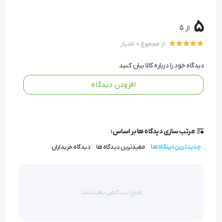
دقیق در لایه‌های سطحی پوست را فراهم می‌سازد.
5
ایمنی و بهداشت: ساخته شده از استیل ضدزنگ پزشکی و
از 5
استریل شده با گاز، که برای استفاده‌های مکرر ایمن است.
از مجموع 0 امتیاز
سازگاری با پوست: کاهش تحریک پوستی و قرمزی پس از
تزریق، به‌دلیل طراحی تراش سه‌گانه.
دیدگاه خود را درباره کالا بیان کنید
کاربری آسان: مناسب برای متخصصان و حتی بیمارانی که در
افزودن دیدگاه
خانه از آن استفاده می‌کنند، بدون نیاز به بی‌حسی.
سرسوزن مزوتراپی گیج 29 طول 12 آوا (ava) با کیفیت بالا و
مرتب سازی دیدگاه ها بر اساس:
استانداردهای بین‌المللی، اعتماد شما را در هر جلسه درمانی
جدیدترین دیدگاه ها
مفیدترین دیدگاه ها
دیدگاه خریداران
جلب می‌کند.
سرسوزن مزوتراپی گیج 29 طول 12 آوا (ava)
هیچ دیدگاهی یافت نشد
اگر به دنبال تجربه‌ای بدون درد و حرفه‌ای در فرایندهای