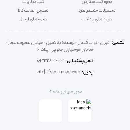
نحوه ثبت سفارش
ثبت شکایات
جنس سوزن: استیل ضدزنگ پزشکی
محصولات منحصر بفرد
تضمین اصالت کالا
پوشش: سیلیکونی جهت کاهش درد
شیوه های پرداخت
شیوه های ارسال
طراحی سوزن: با تراش سه‌گانه برای ورود نرم‌تر
فرآیند سترون‌سازی: با گاز اتیلن اکساید
تاریخ انقضاء: ۵ سال پس از تولید
نشانی:
تهران - نواب شمال - نرسیده به کمیل - خیابان محبوب مجاز -
تعداد در بسته: 10 عددی
خیابان خوشیاران جنوبی - پلاک 16
تلفن پشتیبانی:
09332831933
سرسوزن مزوتراپی گیج 29 طول 12 آوا (ava) با رعایت کامل
ایمیل:
info[at]sedanmed.com
الزامات کیفی و بهداشتی، پاسخی حرفه‌ای به نیازهای
متخصصین زیبایی و بیماران حساس به درد است.
مجوز های فروشگاه
اگر به دنبال نتیجه‌ای اثربخش و مطمئن هستید، این
سرسوزن گزینه‌ای ایده‌آل برای تزریق‌های سطحی و دقیق
مزوتراپی خواهد بود.