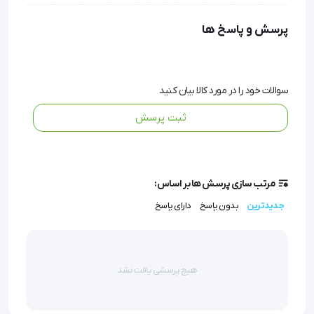
مزوتراپی هستید، سرسوزن مزوتراپی گیج 29 طول 12 آوا
پرسش و پاسخ ها
(ava) انتخابی مطمئن برای شماست. این محصول با
بهره‌گیری از تکنولوژی تراش سه‌گانه و پوشش سیلیکونی،
نفوذی نرم، دقیق و کمترین میزان تحریک پوستی را فراهم
سوالات خود را در مورد کالا بیان کنید
می‌کند.
ثبت پرسش
استفاده از استیل ضدزنگ پزشکی و استانداردهای
بین‌المللی ISO در طراحی آن، تضمین کیفیت و ایمنی را به
مرتب سازی پرسش ها بر اساس:
همراه دارد.
جدیدترین
بدون پاسخ
دارای پاسخ
این سرسوزن مناسب تزریقات مکرر در روش‌های مزوتراپی
بوده و به دلیل نازکی ویژه، نیازی به بی‌حسی ندارد و با
هیچ پرسشی یافت نشد
روال زندگی روزمره بیمار تداخلی ایجاد نمی‌کند.
سرسوزن مزوتراپی گیج 29 طول 12 آوا (ava) برای