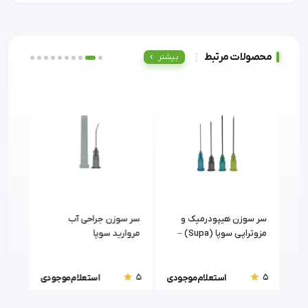
محصولات مرتبط
بیشتر
سر سوزن هیپودرمیک و
سر سوزن جراحی آب
سر 
(شستشو)سوپا سایز 20-21-
مزوتراپی سوپا (Supa) –
مروارید سوپا
سایزهای ۲۷، ۲۹ و ۳۰
(هیدرودایسکشن)
عددی
5
5
5
ودی
استعلام موجودی
استعلام موجودی