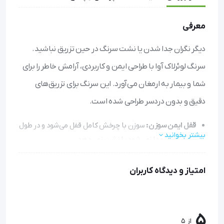
معرفی
دیگر نگران جدا شدن یا نشت سرنگ در حین تزریق نباشید.
سرنگ لوئرلاک آوا با طراحی ایمن و کاربردی، آرامش خاطر را برای
شما و بیمار به ارمغان می‌آورد. این سرنگ برای تزریق‌های
دقیق و بدون دردسر طراحی شده است.
قفل ایمن سوزن:
سوزن با چرخش کامل قفل می‌شود و در طول
بیشتر بخوانید
تزریق هرگز جدا نمی‌شود یا نشت نمی‌دهد.
کاهش درد تزریق:
پوشش سیلیکونی روی سوزن، ورود سوزن
به پوست را نرم‌تر کرده و درد را به حداقل می‌رساند.
امتیاز و دیدگاه کاربران
بدنه مطمئن و بهداشتی:
از جنس پلی‌پروپیلن پزشکی ساخته
شده و کاملاً استریل است تا از سلامت شما محافظت کند.
قابلیت تعویض آسان سوزن:
در صورت نیاز می‌توانید به
5
از 5
سادگی سوزن را تعویض کنید.