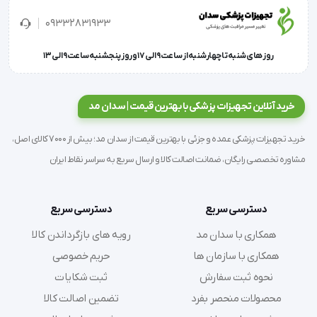
المللی  ISO594 , ISO7864 , ISO7886-1 و ISO6009 و 
09332831933
استاندارد ملیISIRI 770
روز های شنبه تا چهارشنبه از ساعت 9 الی 17 و روز پنجشنبه ساعت 9 الی 13
جدا نشدن سرسوزن از سرنگ در فرآیند تزریق
خرید آنلاین تجهیزات پزشکی با بهترین قیمت | سدان مد
به کارگیری مکانیزم قفل شوندگی جهت جلوگیری از نشت 
خرید تجهیزات پزشکی عمده و جزئی با بهترین قیمت از سدان مد؛ بیش از 7000 کالای اصل،
دارو
مشاوره تخصصی رایگان، ضمانت اصالت کالا و ارسال سریع به سراسر نقاط ایران
بدنه سرنگ تولید شده از پلی پروپیلن پزشکی (Medical 
grade P.P.)
دسترسی سریع
دسترسی سریع
همکاری با سدان مد
رویه های بازگرداندن کالا
سوزن دارای پوشش سیلیکونی جهت کاهش سوزش و درد 
همکاری با سازمان ها
حریم خصوصی
تزریقات
نحوه ثبت سفارش
ثبت شکایات
محصولات منحصر بفرد
تضمین اصالت کالا
دارای سوزن از جنس استیل ضد زنگ پزشکی 304